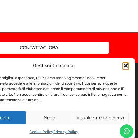
CONTATTACI ORA!
Gestisci Consenso
Il mio account
Bacheca
le migliori esperienze, utilizziamo tecnologie come i cookie per
e/o accedere alle informazioni del dispositivo. Il consenso a queste
Dettagli account
i permetterà di elaborare dati come il comportamento di navigazione o ID
sto sito. Non acconsentire o ritirare il consenso può influire negativamente
Ordini
ratteristiche e funzioni.
Indirizzi
cetta
Nega
Visualizza le preferenze
Cookie Policy
Privacy Policy
© 2026 Tutti i diritti riservati