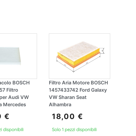
ti
ti
v
v
e
e
:
:
itacolo BOSCH
Filtro Aria Motore BOSCH
7 Filtro
1457433742 Ford Galaxy
 per Audi VW
VW Sharan Seat
a Mercedes
Alhambra
9
€
18,00
€
i disponibili
Solo 1 pezzi disponibili