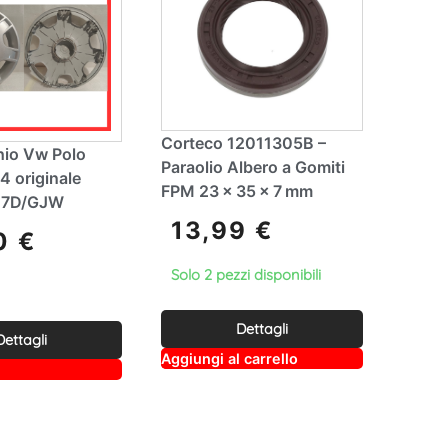
Corteco 12011305B –
hio Vw Polo
Paraolio Albero a Gomiti
4 originale
FPM 23 × 35 × 7 mm
47D/GJW
13,99
€
00
€
Solo 2 pezzi disponibili
Dettagli
Dettagli
A
Aggiungi al carrello
A
lt
lt
e
e
r
r
n
n
a
a