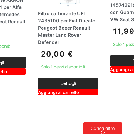
145742919
 per Alfa
con Guarn
Filtro carburante UFI
ercedes
VW Seat 
2435100 per Fiat Ducato
ot Renault
Peugeot Boxer Renault
11,9
Master Land Rover
Defender
Solo 1 pezz
ponibili
20,00
€
gli
Solo 1 pezzi disponibili
Aggiungi al
A
ello
lt
e
Dettagli
r
n
A
Aggiungi al carrello
a
lt
ti
e
v
r
e
n
:
a
ti
v
Carica altro
e