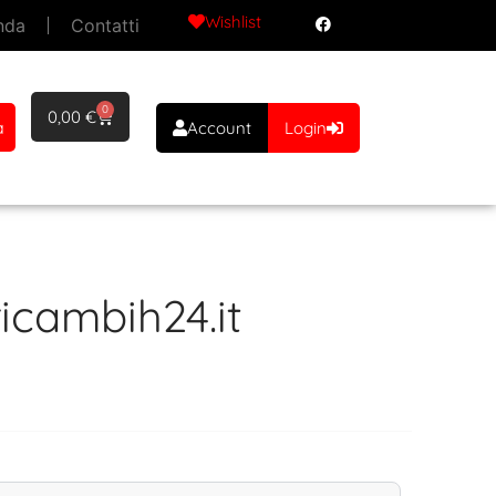
Wishlist
nda
Contatti
0
0,00
€
a
Account
Login
icambih24.it