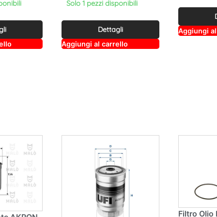
ponibili
Solo 1 pezzi disponibili
gli
Dettagli
Aggiungi al
A
A
ello
Aggiungi al carrello
lt
lt
e
e
r
r
n
n
a
a
ti
ti
v
v
e
e
:
:
Filtro Oli
ante AKRON