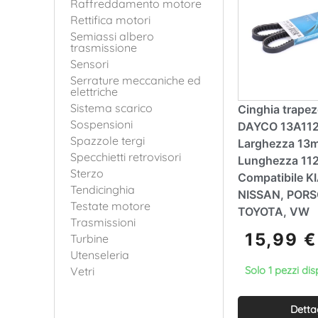
Raffreddamento motore
Rettifica motori
Semiassi albero
trasmissione
Sensori
Serrature meccaniche ed
elettriche
Sistema scarico
Cinghia trapez
Sospensioni
DAYCO 13A112
Spazzole tergi
Larghezza 13
Specchietti retrovisori
Lunghezza 11
Sterzo
Compatibile K
Tendicinghia
NISSAN, PORS
Testate motore
TOYOTA, VW
Trasmissioni
15,99
€
Turbine
Utenseleria
Solo 1 pezzi dis
Vetri
Detta