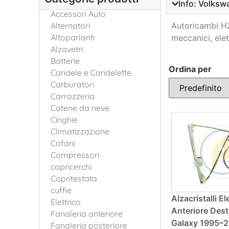
Info: Volksw
Accessori Auto
Alternatori
Autoricambi H24
Altoparlanti
meccanici, elet
Alzavetri
Batterie
Ordina per
Candele e Candelette
Sort Products
Carburatori
Carrozzeria
Catene da neve
Cinghie
Climatizzazione
Cofani
Compressori
copricerchi
Copritestata
cuffie
Alzacristalli El
Elettrico
Anteriore Dest
Fanaleria anteriore
Galaxy 1995–
Fanaleria posteriore