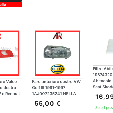
A
r
ello
lt
n
e
a
r
ti
n
v
a
e
ti
:
v
e
:
Filtro Ab
198743205
Abitacolo
ore Valeo
Faro anteriore destro VW
Seat Skod
o destro
Golf III 1991-1997
 e Renault
1AJ007235241 HELLA
16,9
€
55,00
€
Solo 1 pezz