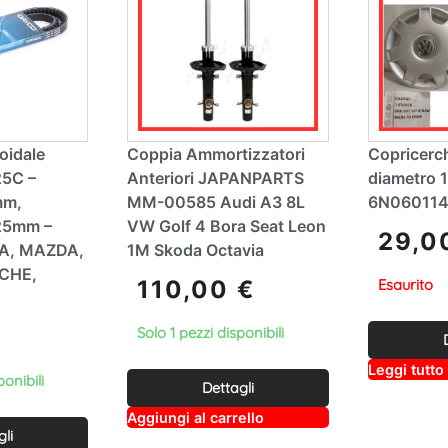
oidale
Coppia Ammortizzatori
Copricerc
5C –
Anteriori JAPANPARTS
diametro 1
mm,
MM-00585 Audi A3 8L
6N06011
25mm –
VW Golf 4 Bora Seat Leon
29,
IA, MAZDA,
1M Skoda Octavia
CHE,
110,00
€
Esaurito
Solo 1 pezzi disponibili
Leggi tutto
ponibili
Dettagli
A
Aggiungi al carrello
lt
gli
e