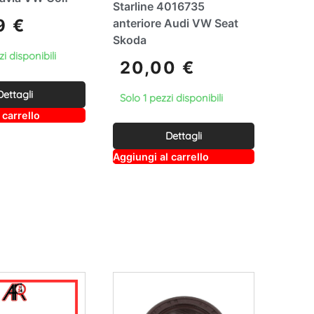
Starline 4016735
99
€
anteriore Audi VW Seat
Skoda
i disponibili
20,00
€
Dettagli
Solo 1 pezzi disponibili
A
 carrello
lt
e
Dettagli
r
A
Aggiungi al carrello
n
lt
a
e
ti
r
v
n
e
a
:
ti
v
e
: