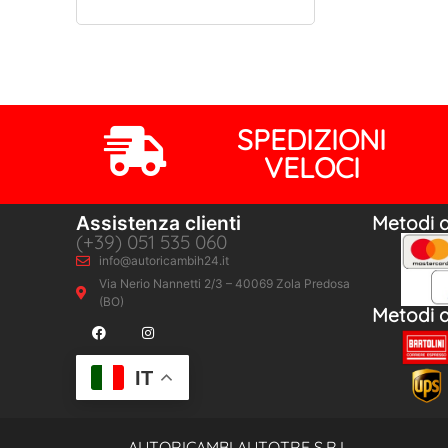
SPEDIZIONI
VELOCI
Assistenza clienti
Metodi 
(+39) 051 535 060
info@autoricambih24.it
Via Nerio Nannetti 2/3 – 40069 Zola Predosa
(BO)
Metodi d
IT
AUTORICAMBI AUTOTRE S.R.L