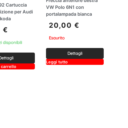
Freccia anteriore destra
2 Cartuccia
VW Polo 6N1 con
izione per Audi
portalampada bianca
Skoda
20,00
€
9
€
Esaurito
i disponibili
Dettagli
Dettagli
A
Leggi tutto
lt
A
 carrello
e
lt
r
e
n
r
a
n
ti
a
v
ti
e
v
:
e
: