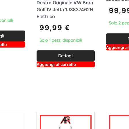
Destro Originale VW Bora
€
99,
Golf IV Jetta 1J3837462H
Elettrico
ponibili
Solo 2 pezz
99,99
€
gli
Solo 1 pezzi disponibili
A
ello
Aggiungi al
lt
e
Dettagli
r
n
A
Aggiungi al carrello
a
lt
ti
e
v
r
e
n
:
a
ti
v
e
: