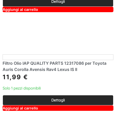
Dettagli
A
Aggiungi al carrello
lt
e
r
n
a
ti
v
e
:
Filtro Olio IAP QUALITY PARTS 12317086 per Toyota
Auris Corolla Avensis Rav4 Lexus IS II
11,99
€
Solo 1 pezzi disponibili
Dettagli
A
Aggiungi al carrello
lt
e