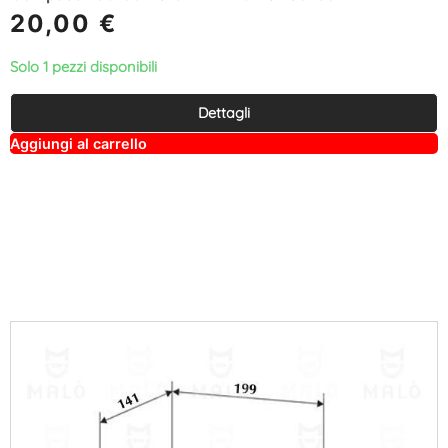
20,00
€
Solo 1 pezzi disponibili
Dettagli
A
Aggiungi al carrello
lt
e
r
n
a
ti
v
e
: