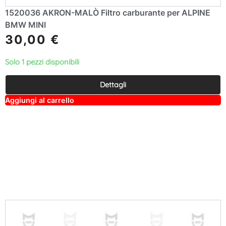
1520036 AKRON-MALÒ Filtro carburante per ALPINE
BMW MINI
30,00
€
Solo 1 pezzi disponibili
Dettagli
A
Aggiungi al carrello
lt
e
r
n
a
ti
v
e
: