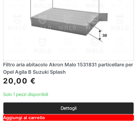
Filtro aria abitacolo Akron Malo 1531831 particellare per
Opel Agila B Suzuki Splash
20,00
€
Solo 1 pezzi disponibili
Dettagli
A
Aggiungi al carrello
lt
e
r
n