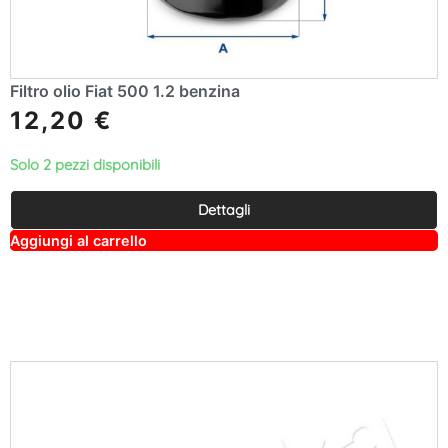
Filtro olio Fiat 500 1.2 benzina
12,20
€
Solo 2 pezzi disponibili
Dettagli
A
Aggiungi al carrello
lt
e
r
n
a
ti
v
e
: