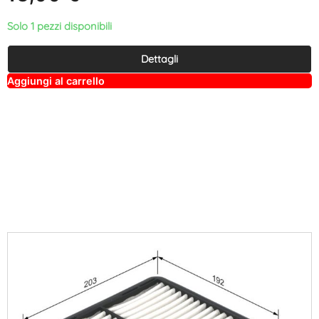
Solo 1 pezzi disponibili
Dettagli
A
Aggiungi al carrello
lt
e
r
n
a
ti
v
e
: