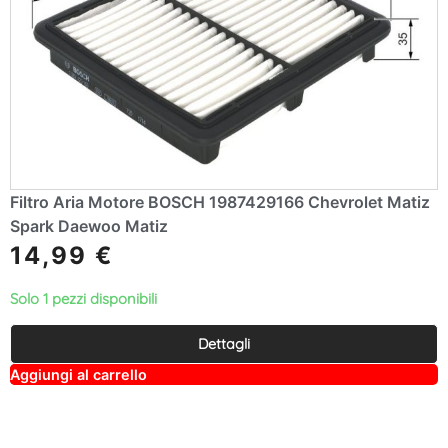
Filtro Aria Motore BOSCH 1987429166 Chevrolet Matiz
Spark Daewoo Matiz
14,99
€
Solo 1 pezzi disponibili
Dettagli
A
Aggiungi al carrello
lt
e
r
n