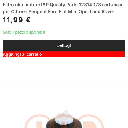
Filtro olio motore IAP Quality Parts 12314073 cartuccia
per Citroen Peugeot Ford Fiat Mini Opel Land Rover
11,99
€
Solo 1 pezzi disponibili
Dettagli
A
Aggiungi al carrello
lt
e
r
n
a
ti
v
e
: