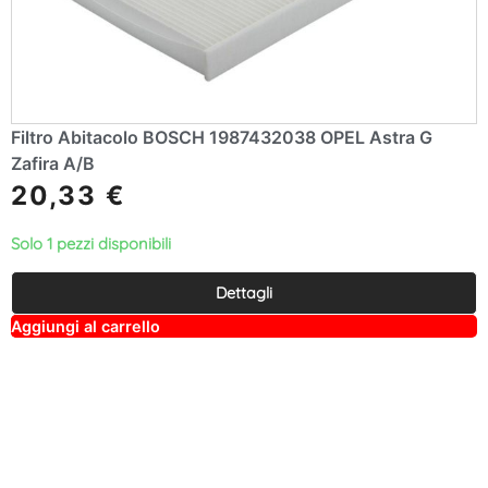
Filtro Abitacolo BOSCH 1987432038 OPEL Astra G
Zafira A/B
20,33
€
Solo 1 pezzi disponibili
Dettagli
A
Aggiungi al carrello
lt
e
r
n
a
ti
v
e
: