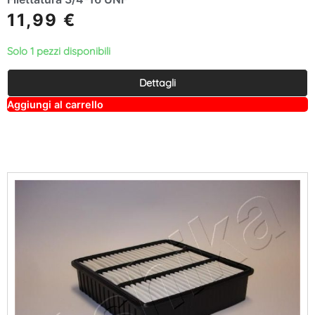
11,99
€
Solo 1 pezzi disponibili
Dettagli
A
Aggiungi al carrello
lt
e
r
n
a
ti
v
e
: