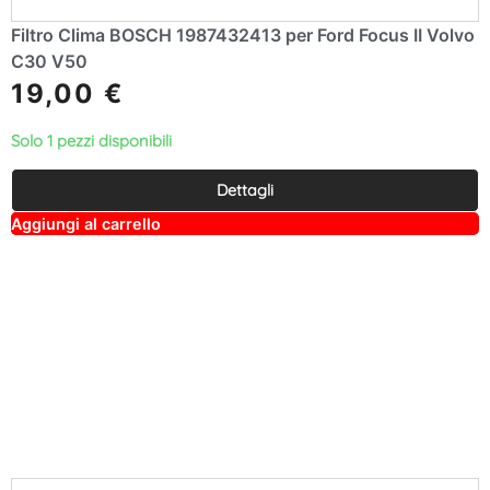
Filtro Clima BOSCH 1987432413 per Ford Focus II Volvo
C30 V50
19,00
€
Solo 1 pezzi disponibili
Dettagli
A
Aggiungi al carrello
lt
e
r
n
a
ti
v
e
: