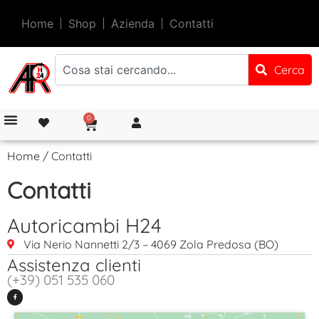
Home
Shop
Azienda
Contatti
Cerca
0
Home
/ Contatti
Contatti
Autoricambi H24
Via Nerio Nannetti 2/3 – 4069 Zola Predosa (BO)
Assistenza clienti
(+39) 051 535 060