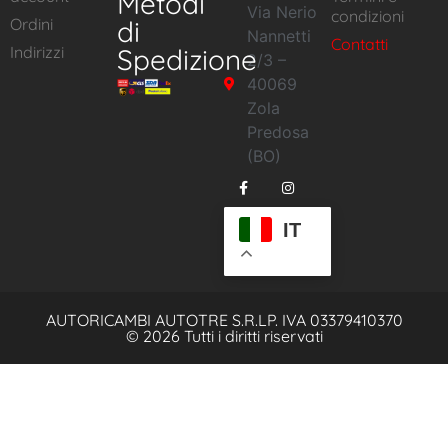
Metodi
Via Nerio
condizioni
Ordini
di
Nannetti
Contatti
Indirizzi
Spedizione
2/3 –
40069
Zola
Predosa
(BO)
IT
AUTORICAMBI AUTOTRE S.R.L
P. IVA 03379410370
© 2026 Tutti i diritti riservati