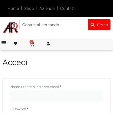
Home
Shop
Azienda
Contatti
Cerca
0
Accedi
Nome utente o indirizzo email
*
Password
*