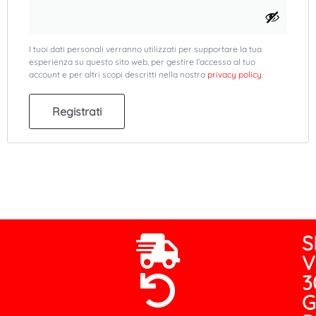
I tuoi dati personali verranno utilizzati per supportare la tua
esperienza su questo sito web, per gestire l'accesso al tuo
account e per altri scopi descritti nella nostra
privacy policy
.
Registrati
Alternative:
S
V
3
G