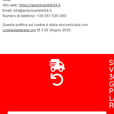
Sito web:
https://autoricambih24.it
Email:
info@
autoricambih24.it
Numero di telefono: +39 051 535 060
Questa politica sui cookie è stata sincronizzata con
cookiedatabase.org
il 25 Giugno 2025.
S
V
3
G
P
L
R