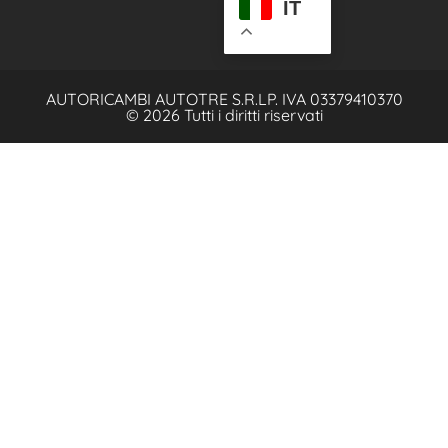
IT
AUTORICAMBI AUTOTRE S.R.L
P. IVA 03379410370
© 2026 Tutti i diritti riservati