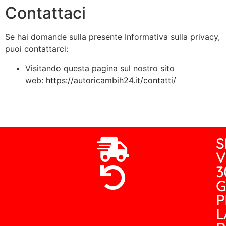
Contattaci
Se hai domande sulla presente Informativa sulla privacy,
puoi contattarci:
Visitando questa pagina sul nostro sito
web:
https://autoricambih24.it/contatti/
S
V
3
G
P
L