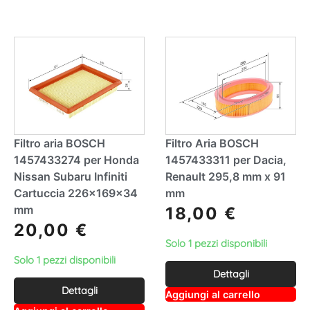
ti
a
v
ti
e
v
:
e
:
Filtro aria BOSCH
Filtro Aria BOSCH
1457433274 per Honda
1457433311 per Dacia,
Nissan Subaru Infiniti
Renault 295,8 mm x 91
Cartuccia 226x169x34
mm
mm
18,00
€
20,00
€
Solo 1 pezzi disponibili
Solo 1 pezzi disponibili
Dettagli
Dettagli
A
Aggiungi al carrello
lt
A