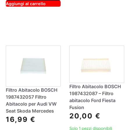
lt
A
Aggiungi al carrello
e
lt
r
e
n
r
a
n
ti
a
v
ti
e
v
:
e
:
Filtro Abitacolo BOSCH
Filtro Abitacolo BOSCH
1987432087 – Filtro
1987432057 Filtro
abitacolo Ford Fiesta
Abitacolo per Audi VW
Fusion
Seat Skoda Mercedes
20,00
€
16,99
€
Solo 1 pezzi disponibili