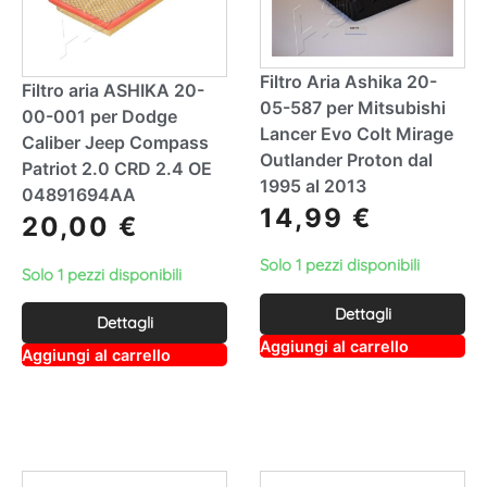
Filtro Aria Ashika 20-
Filtro aria ASHIKA 20-
05-587 per Mitsubishi
00-001 per Dodge
Lancer Evo Colt Mirage
Caliber Jeep Compass
Outlander Proton dal
Patriot 2.0 CRD 2.4 OE
1995 al 2013
04891694AA
14,99
€
20,00
€
Solo 1 pezzi disponibili
Solo 1 pezzi disponibili
Dettagli
Dettagli
A
Aggiungi al carrello
A
Aggiungi al carrello
lt
lt
e
e
r
r
n
n
a
a
ti
ti
v
v
e