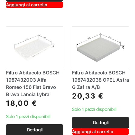
a
A
Aggiungi al carrello
ti
lt
v
e
e
r
:
n
a
ti
v
e
:
Filtro Abitacolo BOSCH
Filtro Abitacolo BOSCH
1987432003 Alfa
1987432038 OPEL Astra
Romeo 156 Fiat Bravo
G Zafira A/B
Brava Lancia Lybra
20,33
€
18,00
€
Solo 1 pezzi disponibili
Solo 1 pezzi disponibili
Dettagli
Dettagli
A
Aggiungi al carrello