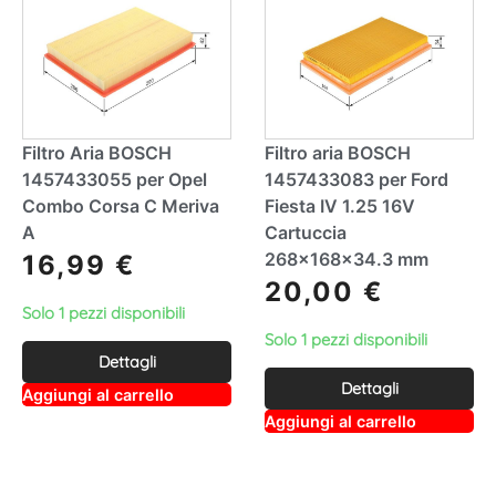
e
:
:
Filtro Aria BOSCH
Filtro aria BOSCH
1457433055 per Opel
1457433083 per Ford
Combo Corsa C Meriva
Fiesta IV 1.25 16V
A
Cartuccia
268x168x34.3 mm
16,99
€
20,00
€
Solo 1 pezzi disponibili
Solo 1 pezzi disponibili
Dettagli
Dettagli
A
Aggiungi al carrello
lt
A
Aggiungi al carrello
e
lt
r
e
n
r
a
n