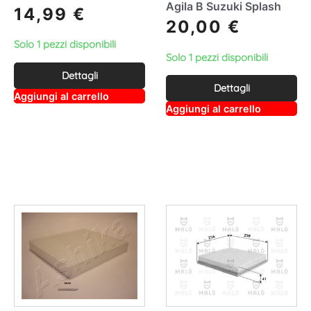
Agila B Suzuki Splash
14,99
€
20,00
€
Solo 1 pezzi disponibili
Solo 1 pezzi disponibili
Dettagli
Dettagli
A
Aggiungi al carrello
lt
A
Aggiungi al carrello
e
lt
r
e
n
r
a
n
ti
a
v
ti
e
v
:
e
: