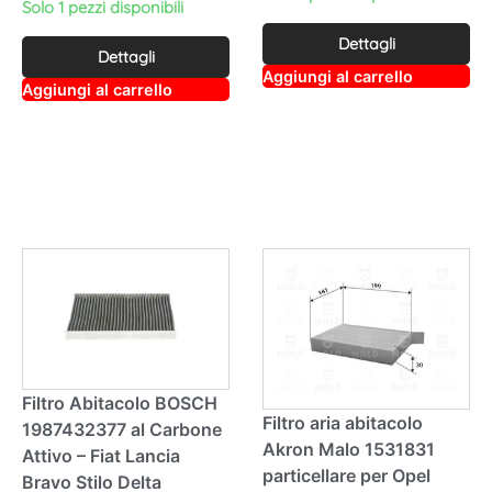
Solo 1 pezzi disponibili
Dettagli
Dettagli
A
Aggiungi al carrello
A
lt
Aggiungi al carrello
lt
e
e
r
r
n
n
a
a
ti
ti
v
v
e
e
:
:
Filtro Abitacolo BOSCH
Filtro aria abitacolo
1987432377 al Carbone
Akron Malo 1531831
Attivo – Fiat Lancia
particellare per Opel
Bravo Stilo Delta