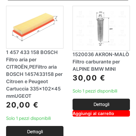
1 457 433 158 BOSCH
1520036 AKRON-MALÒ
Filtro aria per
Filtro carburante per
CITROËN,PEFiltro aria
ALPINE BMW MINI
BOSCH 1457433158 per
30,00
€
Citroen e Peugeot
Cartuccia 335x102x45
Solo 1 pezzi disponibili
mmUGEOT
20,00
€
Dettagli
A
Aggiungi al carrello
lt
Solo 1 pezzi disponibili
e
r
Dettagli
n