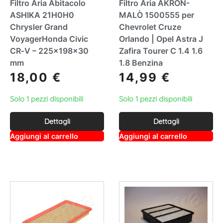
Filtro Aria Abitacolo
Filtro Aria AKRON-
ASHIKA 21H0H0
MALÒ 1500555 per
Chrysler Grand
Chevrolet Cruze
VoyagerHonda Civic
Orlando | Opel Astra J
CR‑V – 225×198×30
Zafira Tourer C 1.4 1.6
mm
1.8 Benzina
18,00
€
14,99
€
Solo 1 pezzi disponibili
Solo 1 pezzi disponibili
Dettagli
Dettagli
A
A
Aggiungi al carrello
Aggiungi al carrello
lt
lt
e
e
r
r
n
n
a
a
ti
ti
v
v
e
e
:
: