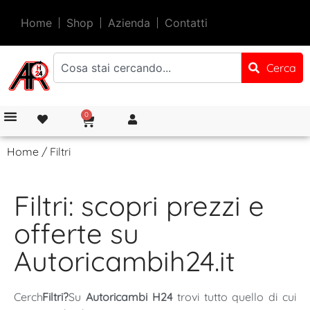
Home
Shop
Azienda
Contatti
Cerca
0
Home
/ Filtri
Filtri: scopri prezzi e
offerte su
Autoricambih24.it
Cerchi
Filtri?
Su
Autoricambi H24
trovi tutto quello di cui