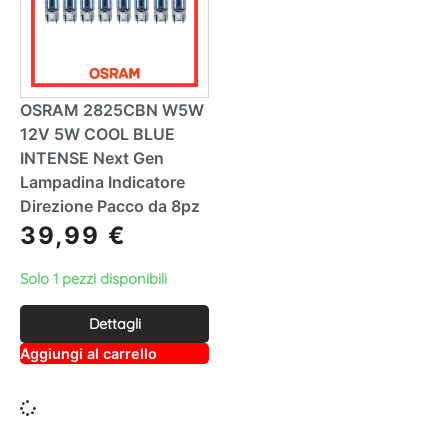
OSRAM 2825CBN W5W
12V 5W COOL BLUE
INTENSE Next Gen
Lampadina Indicatore
Direzione Pacco da 8pz
39,99
€
Solo 1 pezzi disponibili
Dettagli
A
Aggiungi al carrello
lt
e
r
n
a
ti