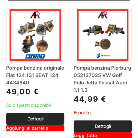
Pompa benzina originale
Pompa benzina Pierburg
Fiat 124 131 SEAT 124
052127025 VW Golf
4434840
Polo Jetta Passat Audi
1.1 1.3
49,00
€
44,99
€
Solo 1 pezzi disponibili
Esaurito
Dettagli
Dettagli
A
Aggiungi al carrello
lt
A
Leggi tutto
e