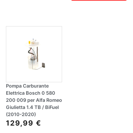
lt
r
e
n
r
a
n
ti
a
v
ti
e
v
:
e
:
Pompa Carburante
Elettrica Bosch 0 580
200 009 per Alfa Romeo
Giulietta 1.4 TB / BiFuel
(2010-2020)
129,99
€