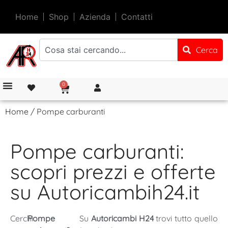
Home
Shop
Azienda
Contatti
Cerca
0
Home
/ Pompe carburanti
Pompe carburanti:
scopri prezzi e offerte
su Autoricambih24.it
Cerchi
Pompe
Su
Autoricambi H24
trovi tutto quello