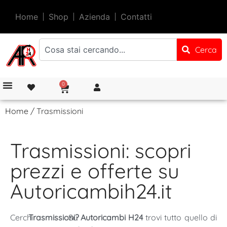
Home
Shop
Azienda
Contatti
Cerca
0
Home
/ Trasmissioni
Trasmissioni: scopri
prezzi e offerte su
Autoricambih24.it
Cerchi
Trasmissioni?
Su
Autoricambi H24
trovi tutto quello di