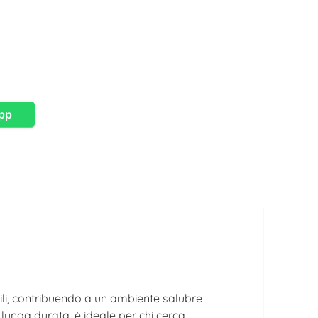
app
ttili, contribuendo a un ambiente salubre
lunga durata, è ideale per chi cerca