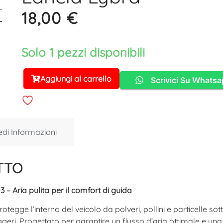
18,00
€
Solo 1 pezzi disponibili
Aggiungi al carrello
Scrivici Su Whats
Alternative:
edi Informazioni
TTO
 – Aria pulita per il comfort di guida
otegge l’interno del veicolo da polveri, pollini e particelle so
ri. Progettato per garantire un flusso d’aria ottimale e una 