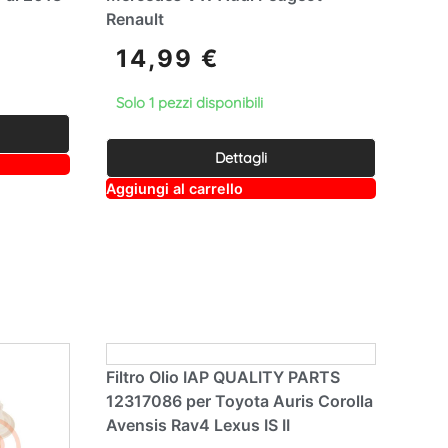
Renault
14,99
€
Solo 1 pezzi disponibili
Dettagli
A
Aggiungi al carrello
lt
e
r
n
a
ti
v
e
:
Filtro Olio IAP QUALITY PARTS
12317086 per Toyota Auris Corolla
Avensis Rav4 Lexus IS II