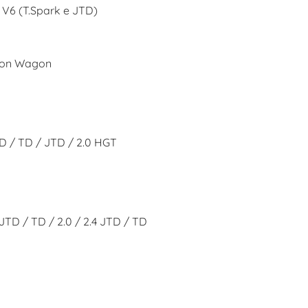
.5 V6 (T.Spark e JTD)
ation Wagon
1.9 D / TD / JTD / 2.0 HGT
1.9 JTD / TD / 2.0 / 2.4 JTD / TD