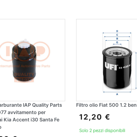
ti
r
v
n
e
a
:
ti
v
e
:
carburante IAP Quality Parts
Filtro olio Fiat 500 1.2 be
77 avvitamento per
12,20
€
i Kia Accent i30 Santa Fe
o
Solo 2 pezzi disponibili