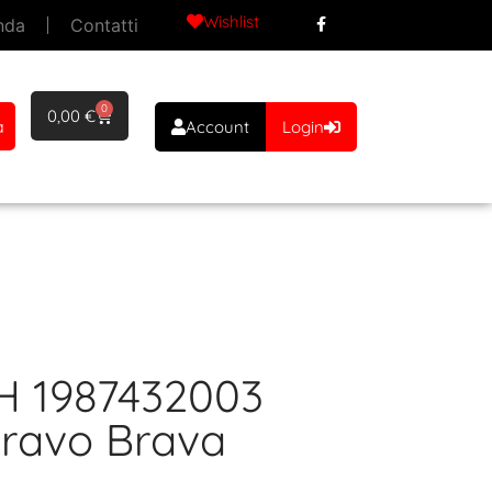
Wishlist
nda
Contatti
0
0,00
€
a
Account
Login
CH 1987432003
Bravo Brava