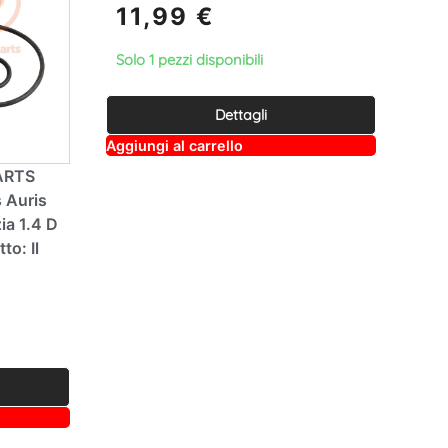
11,99
€
Solo 1 pezzi disponibili
Dettagli
A
Aggiungi al carrello
lt
e
PARTS
r
 Auris
n
a
ia 1.4 D
ti
o: Il
v
e
: