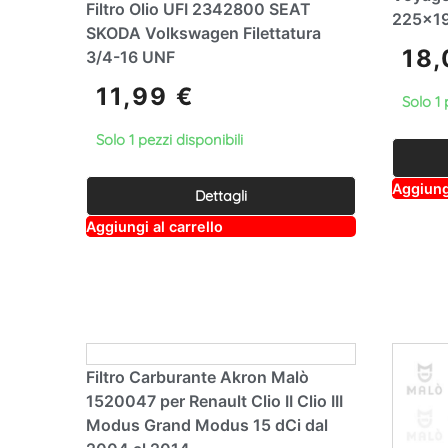
Filtro Olio UFI 2342800 SEAT
225×1
SKODA Volkswagen Filettatura
18
3/4-16 UNF
11,99
€
Solo 1 
Solo 1 pezzi disponibili
Aggiungi
Dettagli
A
Aggiungi al carrello
lt
e
r
n
a
ti
v
e
:
Filtro Carburante Akron Malò
1520047 per Renault Clio II Clio III
Modus Grand Modus 15 dCi dal