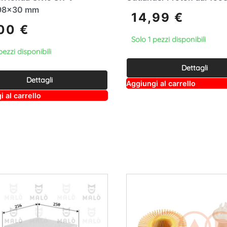
98×30 mm
14,99
€
,00
€
Solo 1 pezzi disponibili
pezzi disponibili
Dettagli
Dettagli
A
Aggiungi al carrello
lt
A
 al carrello
e
lt
r
e
n
r
a
n
ti
a
v
ti
e
v
:
e
: