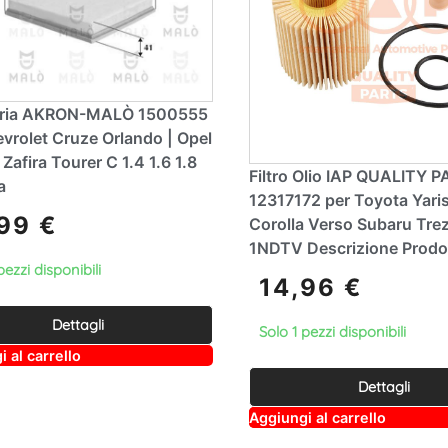
 Aria AKRON-MALÒ 1500555
vrolet Cruze Orlando | Opel
 Zafira Tourer C 1.4 1.6 1.8
Filtro Olio IAP QUALITY 
a
12317172 per Toyota Yaris
,99
€
Corolla Verso Subaru Trez
1NDTV Descrizione Prodott
pezzi disponibili
14,96
€
Dettagli
Solo 1 pezzi disponibili
A
 al carrello
lt
e
Dettagli
r
A
n
Aggiungi al carrello
lt
a
e