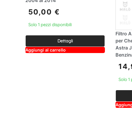
2004 al 2014
50,00
€
Solo 1 pezzi disponibili
Filtro
per Che
Dettagli
Astra J
A
Aggiungi al carrello
lt
Benzin
e
r
14
n
a
ti
Solo 1 
v
e
:
Aggiungi