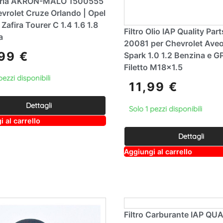
 Aria AKRON-MALÒ 1500555
vrolet Cruze Orlando | Opel
 Zafira Tourer C 1.4 1.6 1.8
Filtro Olio IAP Quality Par
a
20081 per Chevrolet Aveo
,99
€
Spark 1.0 1.2 Benzina e GP
Filetto M18x1.5
pezzi disponibili
11,99
€
Dettagli
Solo 1 pezzi disponibili
A
 al carrello
lt
e
Dettagli
r
A
n
Aggiungi al carrello
lt
a
e
ti
r
v
n
e
a
:
ti
v
e
Filtro Carburante IAP QU
: