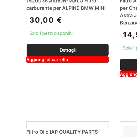
1520036 AKRON-MALÒ Filtro
Filtro
carburante per ALPINE BMW MINI
per Che
Astra J
30,00
€
Benzin
14
Solo 1 pezzi disponibili
Solo 1 
Dettagli
A
Aggiungi al carrello
lt
e
r
Aggiungi
n
a
ti
v
e
:
Filtro Olio IAP QUALITY PARTS