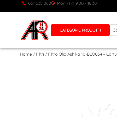
051 535 060
Mon - Fri: 9:00 - 18:30
CATEGORIE PRODOTTI
Home
/
Filtri
/ Filtro Olio Ashika 10-ECO054 – Car