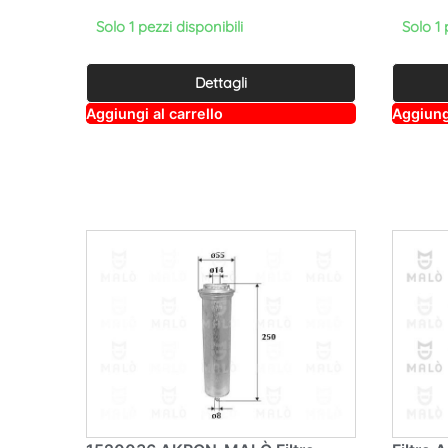
Solo 1 pezzi disponibili
Solo 1 
Dettagli
A
Aggiungi al carrello
Aggiungi
lt
e
r
n
a
ti
v
e
: