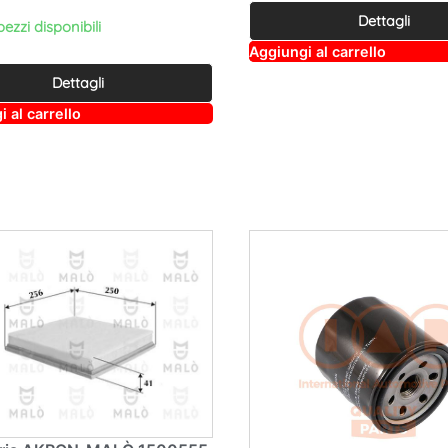
Dettagli
pezzi disponibili
A
Aggiungi al carrello
lt
e
Dettagli
r
A
n
 al carrello
lt
a
e
ti
r
v
n
e
a
:
ti
v
e
: