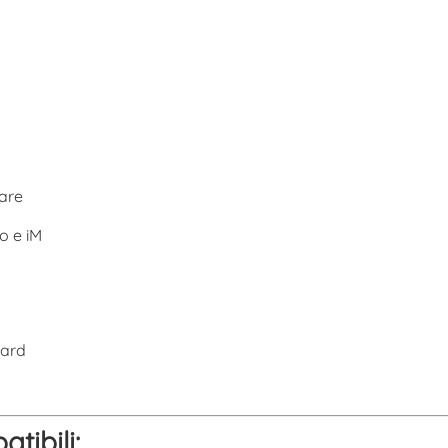
iare
so e iM
uard
ibili: