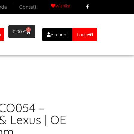
Wishlist
nda
Contatti
0
0,00
€
a
Account
Login
-ECO054 –
& Lexus | OE
 mm