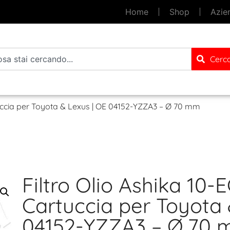
Home
Shop
Azie
Cerc
tuccia per Toyota & Lexus | OE 04152-YZZA3 – Ø 70 mm
Filtro Olio Ashika 10
Cartuccia per Toyota 
04152-YZZA3 – Ø 70