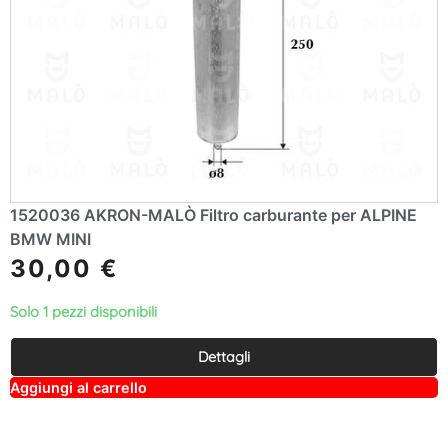
1520036 AKRON-MALÒ Filtro carburante per ALPINE
BMW MINI
30,00
€
Solo 1 pezzi disponibili
Dettagli
A
Aggiungi al carrello
lt
e
r