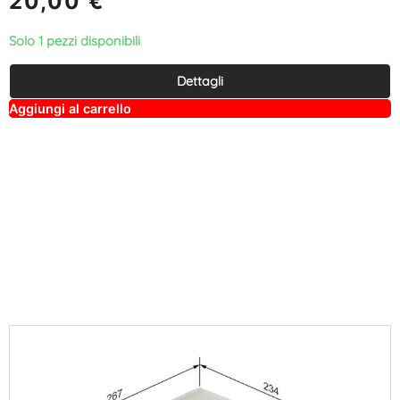
20,00
€
Solo 1 pezzi disponibili
Dettagli
A
Aggiungi al carrello
lt
e
r
n
a
ti
v
e
: