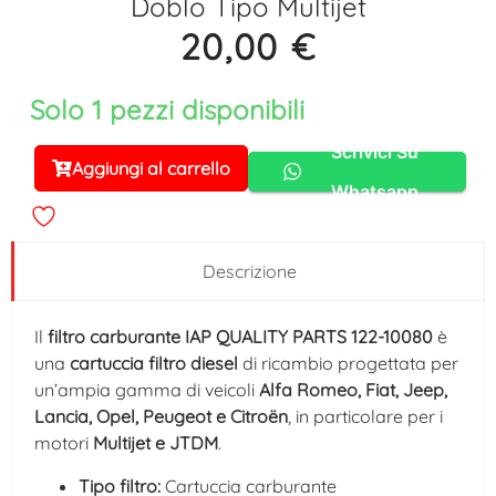
Doblo Tipo Multijet
20,00
€
Solo 1 pezzi disponibili
Scrivici Su
Aggiungi al carrello
Alternative:
Whatsapp
Descrizione
Il
filtro carburante IAP QUALITY PARTS 122-10080
è
una
cartuccia filtro diesel
di ricambio progettata per
un’ampia gamma di veicoli
Alfa Romeo, Fiat, Jeep,
Lancia, Opel, Peugeot e Citroën
, in particolare per i
motori
Multijet e JTDM
.
Tipo filtro:
Cartuccia carburante