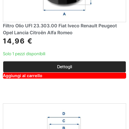
Filtro Olio UFI 23.303.00 Fiat Iveco Renault Peugeot
Opel Lancia Citroën Alfa Romeo
14,96
€
Solo 1 pezzi disponibili
Dettagli
A
Aggiungi al carrello
lt
e
r
n
a
ti
v
e
: