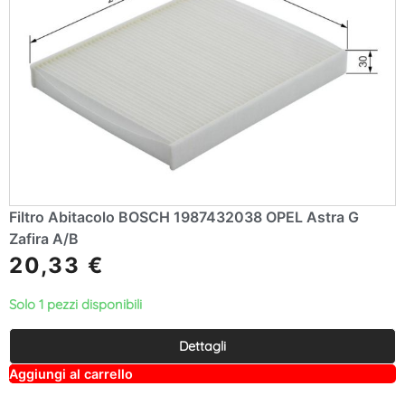
Filtro Abitacolo BOSCH 1987432038 OPEL Astra G
Zafira A/B
20,33
€
Solo 1 pezzi disponibili
Dettagli
A
Aggiungi al carrello
lt
e