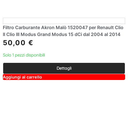
:
Filtro Carburante Akron Malò 1520047 per Renault Clio
II Clio III Modus Grand Modus 15 dCi dal 2004 al 2014
50,00
€
Solo 1 pezzi disponibili
Dettagli
A
Aggiungi al carrello
lt
e
r
n
a
ti
v
e
: