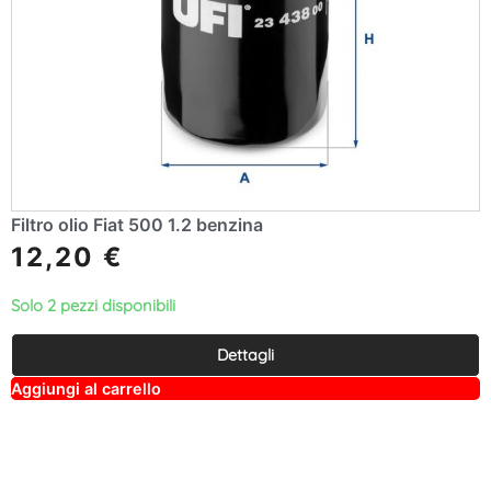
Filtro olio Fiat 500 1.2 benzina
12,20
€
Solo 2 pezzi disponibili
Dettagli
A
Aggiungi al carrello
lt
e
r
n
a
ti