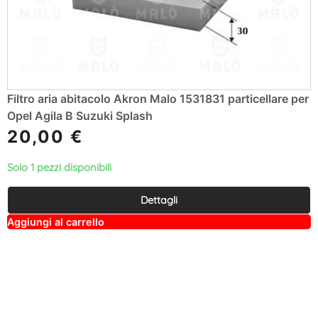
Filtro aria abitacolo Akron Malo 1531831 particellare per
Opel Agila B Suzuki Splash
20,00
€
Solo 1 pezzi disponibili
Dettagli
A
Aggiungi al carrello
lt
e
r
n
a
ti
v
e