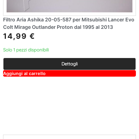
Filtro Aria Ashika 20-05-587 per Mitsubishi Lancer Evo
Colt Mirage Outlander Proton dal 1995 al 2013
14,99
€
Solo 1 pezzi disponibili
Dettagli
A
Aggiungi al carrello
lt
e
r
n
a
ti
v
e
: