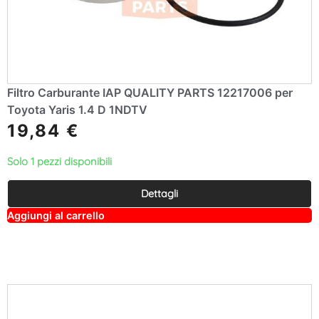
Filtro Carburante IAP QUALITY PARTS 12217006 per
Toyota Yaris 1.4 D 1NDTV
19,84
€
Solo 1 pezzi disponibili
Dettagli
A
Aggiungi al carrello
lt
e
r
n
a
ti
v
e
: