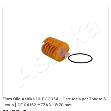
v
e
:
Filtro Olio Ashika 10-ECO054 – Cartuccia per Toyota &
Lexus | OE 04152-YZZA3 – Ø 70 mm