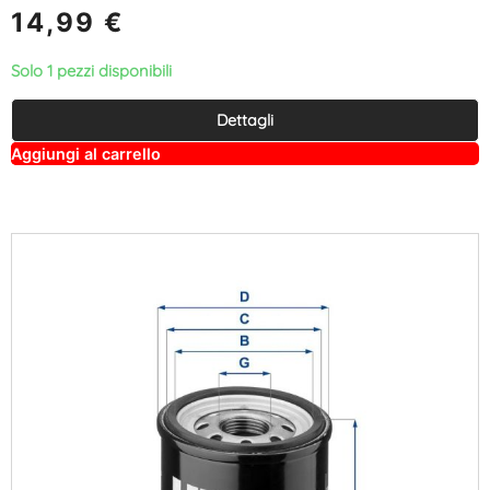
14,99
€
Solo 1 pezzi disponibili
Dettagli
A
Aggiungi al carrello
lt
e
r
n
a
ti
v
e
: