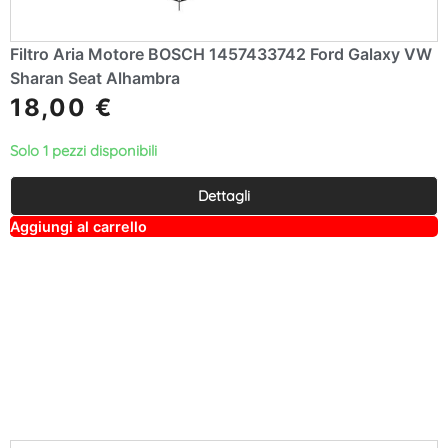
Filtro Aria Motore BOSCH 1457433742 Ford Galaxy VW
Sharan Seat Alhambra
18,00
€
Solo 1 pezzi disponibili
Dettagli
A
Aggiungi al carrello
lt
e
r
n
a
ti
v
e
: