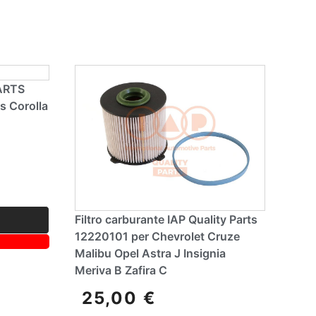
a
ti
v
e
:
PARTS
s Corolla
Filtro carburante IAP Quality Parts
12220101 per Chevrolet Cruze
Malibu Opel Astra J Insignia
Meriva B Zafira C
25,00
€