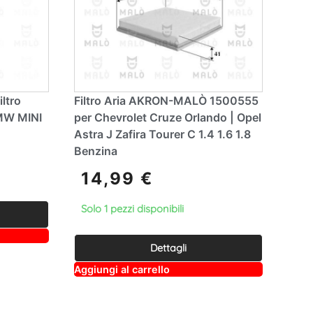
ltro
Filtro Aria AKRON-MALÒ 1500555
MW MINI
per Chevrolet Cruze Orlando | Opel
Astra J Zafira Tourer C 1.4 1.6 1.8
Benzina
14,99
€
Solo 1 pezzi disponibili
Dettagli
A
Aggiungi al carrello
lt
e
r
n