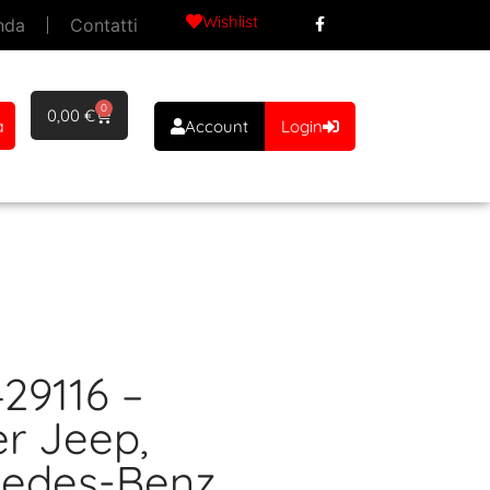
Wishlist
nda
Contatti
0
0,00
€
a
Account
Login
429116 –
er Jeep,
cedes-Benz