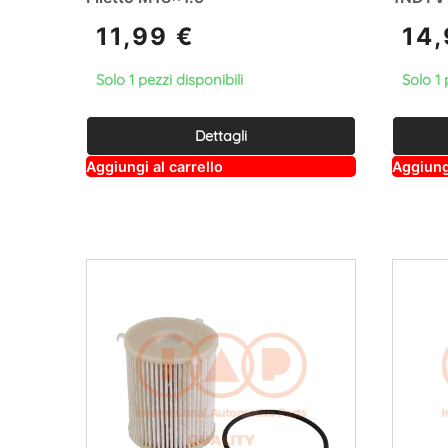
11,99
€
14
Solo 1 pezzi disponibili
Solo 1 
Dettagli
A
Aggiungi al carrello
Aggiungi
lt
e
r
n
a
ti
v
e
: