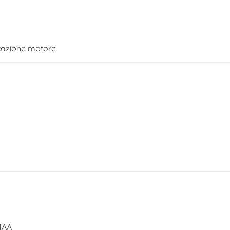
icazione motore
1AA