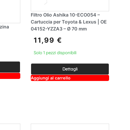
Filtro Olio Ashika 10-ECO054 –
Cartuccia per Toyota & Lexus | OE
nzina
04152-YZZA3 – Ø 70 mm
11,99
€
Solo 1 pezzi disponibili
Dettagli
A
Aggiungi al carrello
lt
e
r
n
a
ti
v
e
: