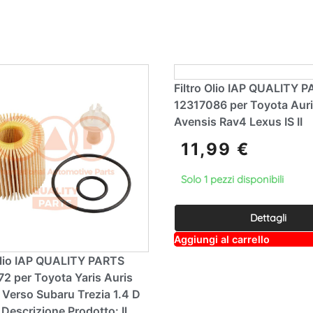
a
e
ti
:
v
e
:
Filtro Olio IAP QUALITY 
12317086 per Toyota Auri
Avensis Rav4 Lexus IS II
11,99
€
Solo 1 pezzi disponibili
Dettagli
A
Aggiungi al carrello
lt
e
 Olio IAP QUALITY PARTS
r
2 per Toyota Yaris Auris
n
a
 Verso Subaru Trezia 1.4 D
ti
escrizione Prodotto: Il