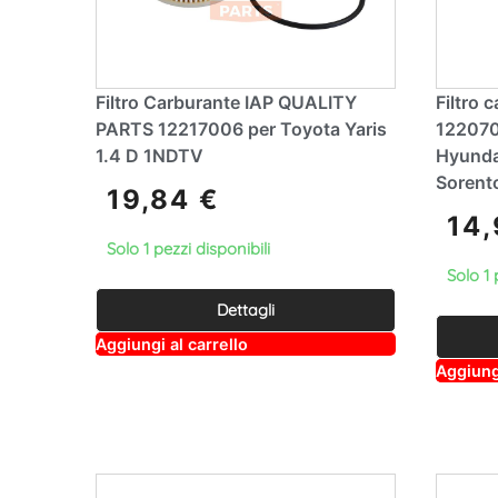
Filtro Carburante IAP QUALITY
Filtro 
PARTS 12217006 per Toyota Yaris
122070
1.4 D 1NDTV
Hyunda
Sorent
19,84
€
14
Solo 1 pezzi disponibili
Solo 1 
Dettagli
A
Aggiungi al carrello
lt
Aggiungi
e
r
n
a
ti
v
e