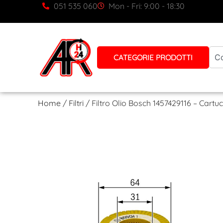
051 535 060
Mon - Fri: 9:00 - 18:30
CATEGORIE PRODOTTI
Home
/
Filtri
/ Filtro Olio Bosch 1457429116 – Cart