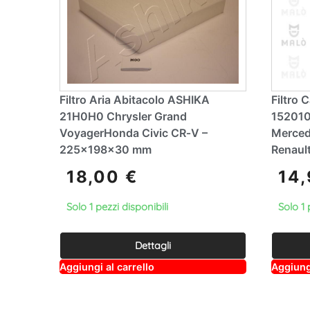
Filtro Aria Abitacolo ASHIKA
Filtro
21H0H0 Chrysler Grand
152010
VoyagerHonda Civic CR‑V –
Merced
225×198×30 mm
Renaul
18,00
€
14
Solo 1 pezzi disponibili
Solo 1 
Dettagli
A
Aggiungi al carrello
Aggiungi
lt
e
r
n