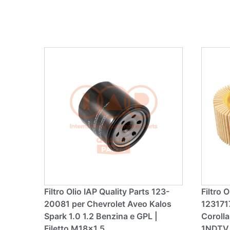
a
ti
v
e
:
Filtro Olio IAP Quality Parts 123-
Filtro
20081 per Chevrolet Aveo Kalos
1231717
Spark 1.0 1.2 Benzina e GPL |
Corolla
Filetto M18x1.5
1NDTV D