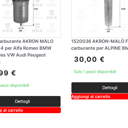
 Carburante AKRON MALO
1520036 AKRON-MALÒ Fi
4 per Alfa Romeo BMW
carburante per ALPINE B
es VW Audi Peugeot
30,00
€
t
,99
€
Solo 1 pezzi disponibili
pezzi disponibili
Dettagli
A
Aggiungi al carrello
lt
Dettagli
e
A
r
 al carrello
lt
n
e
a
r
ti
n
v