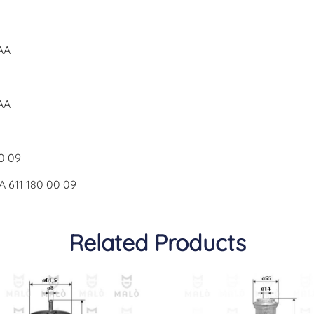
AA
AA
00 09
 A 611 180 00 09
Related Products