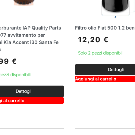
carburante IAP Quality Parts
Filtro olio Fiat 500 1.2 be
77 avvitamento per
12,20
€
i Kia Accent i30 Santa Fe
o
Solo 2 pezzi disponibili
,99
€
Dettagli
pezzi disponibili
A
Aggiungi al carrello
lt
e
Dettagli
r
n
A
 al carrello
a
lt
ti
e
v
r
e
n
:
a
ti
v