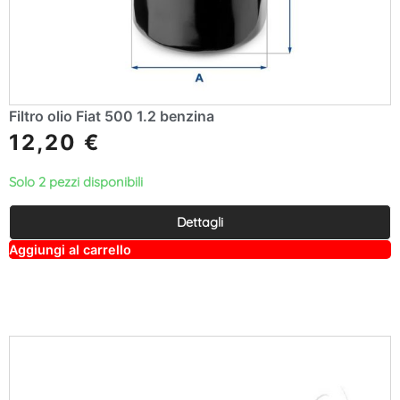
Filtro olio Fiat 500 1.2 benzina
12,20
€
Solo 2 pezzi disponibili
Dettagli
A
Aggiungi al carrello
lt
e
r
n
a
ti
v
e
: