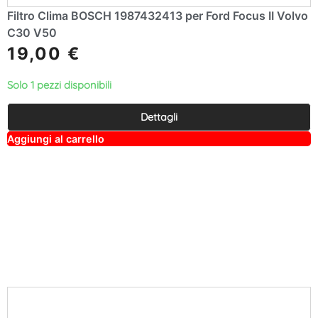
Filtro Clima BOSCH 1987432413 per Ford Focus II Volvo
C30 V50
19,00
€
Solo 1 pezzi disponibili
Dettagli
A
Aggiungi al carrello
lt
e
r
n
a
ti
v
e
: