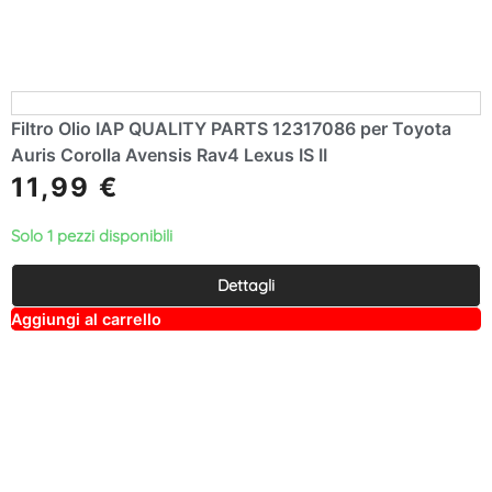
Filtro Olio IAP QUALITY PARTS 12317086 per Toyota
Auris Corolla Avensis Rav4 Lexus IS II
11,99
€
Solo 1 pezzi disponibili
Dettagli
A
Aggiungi al carrello
lt
e
r
n
a
ti
v
e
: