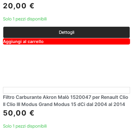
20,00
€
Solo 1 pezzi disponibili
Dettagli
A
Aggiungi al carrello
lt
e
r
n
a
ti
v
e
:
Filtro Carburante Akron Malò 1520047 per Renault Clio
II Clio III Modus Grand Modus 15 dCi dal 2004 al 2014
50,00
€
Solo 1 pezzi disponibili