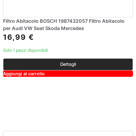
Filtro Abitacolo BOSCH 1987432057 Filtro Abitacolo
per Audi VW Seat Skoda Mercedes
16,99
€
Solo 1 pezzi disponibili
Dettagli
A
Aggiungi al carrello
lt
e
r
n
a
ti
v
e
: