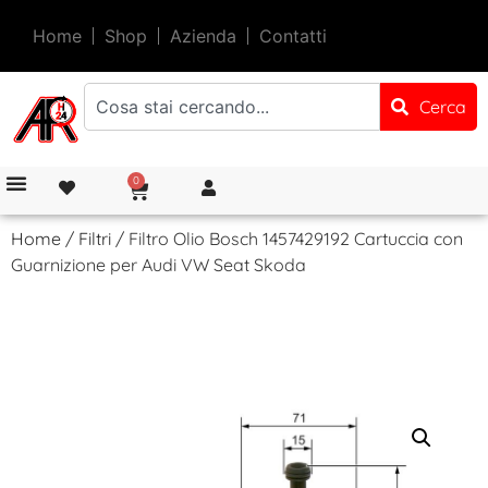
Home
Shop
Azienda
Contatti
Cerca
0
Home
/
Filtri
/ Filtro Olio Bosch 1457429192 Cartuccia con
Guarnizione per Audi VW Seat Skoda