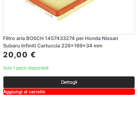
Filtro aria BOSCH 1457433274 per Honda Nissan
Subaru Infiniti Cartuccia 226x169x34 mm
20,00
€
Solo 1 pezzi disponibili
Dettagli
A
Aggiungi al carrello
lt
e
r
n
a
ti
v
e
: