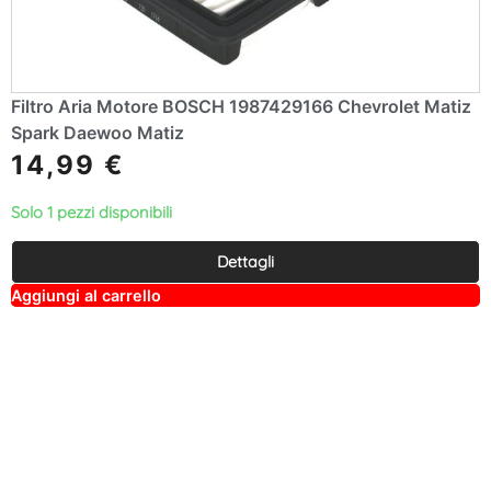
Filtro Aria Motore BOSCH 1987429166 Chevrolet Matiz
Spark Daewoo Matiz
14,99
€
Solo 1 pezzi disponibili
Dettagli
A
Aggiungi al carrello
lt
e
r
n
a
ti
v
e
: