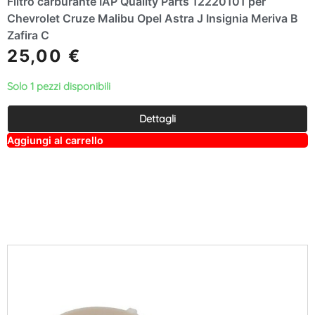
Filtro carburante IAP Quality Parts 12220101 per
Chevrolet Cruze Malibu Opel Astra J Insignia Meriva B
Zafira C
25,00
€
Solo 1 pezzi disponibili
Dettagli
A
Aggiungi al carrello
lt
e
r
n
a
ti
v
e
: