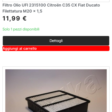
Filtro Olio UFI 2315100 Citroën C35 CX Fiat Ducato
Filettatura M20 x 1,5
11,99
€
Solo 1 pezzi disponibili
Dettagli
A
Aggiungi al carrello
lt
e
r
n
a
ti
v
e
: