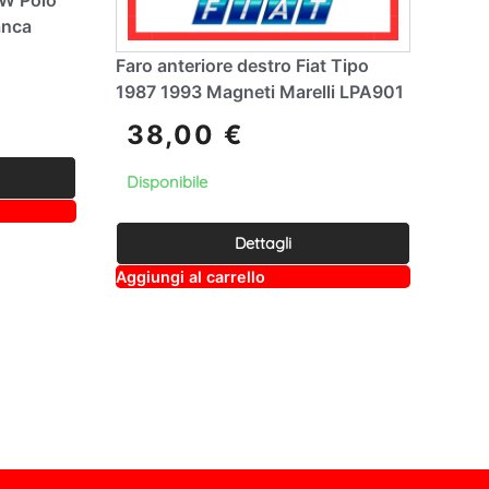
anca
Faro anteriore destro Fiat Tipo
1987 1993 Magneti Marelli LPA901
38,00
€
Disponibile
Dettagli
A
Aggiungi al carrello
lt
e
r
n
a
ti
v
e
: