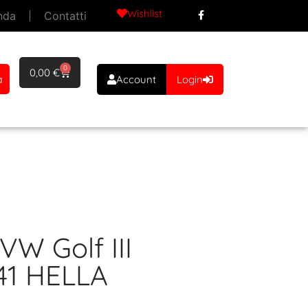
Wishlist
nda
Contatti
0
0,00
€
a
Account
Login
VW Golf III
41 HELLA