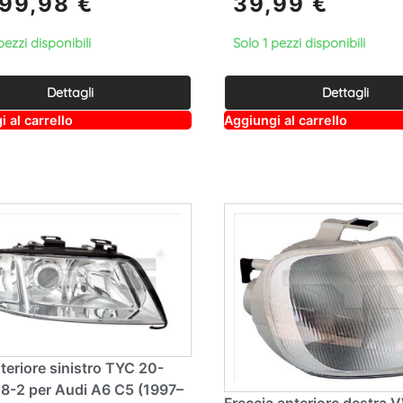
999,98
€
39,99
€
pezzi disponibili
Solo 1 pezzi disponibili
Dettagli
Dettagli
A
A
 al carrello
Aggiungi al carrello
lt
lt
e
e
r
r
n
n
a
a
ti
ti
v
v
e
e
:
:
teriore sinistro TYC 20-
8-2 per Audi A6 C5 (1997–
Freccia anteriore destra 