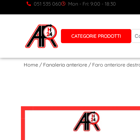
051 535 060
Mon - Fri: 9:00 - 18:30
CATEGORIE PRODOTTI
Home
/
Fanaleria anteriore
/ Faro anteriore destr