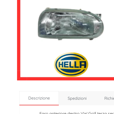
Descrizione
Spedizioni
Richi
Faro anteriore destro VW Golf terza se