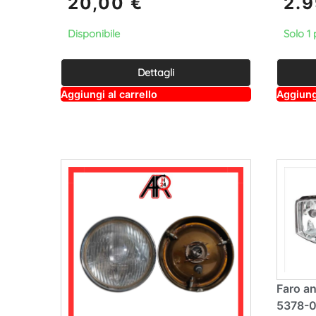
20,00
€
2.
Disponibile
Solo 1 
Dettagli
A
Aggiungi al carrello
Aggiungi
lt
e
r
n
a
ti
v
e
:
Faro an
5378-0