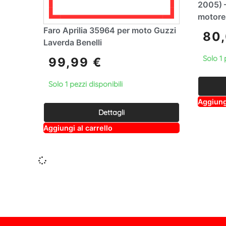
2005) 
motore 
Faro Aprilia 35964 per moto Guzzi
80
Laverda Benelli
Solo 1 
99,99
€
Solo 1 pezzi disponibili
Aggiungi
Dettagli
A
Aggiungi al carrello
lt
e
r
n
a
ti
v
e
: