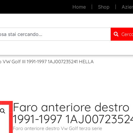
Home
Shop
Azie
Cerc
o VW Golf III 1991-1997 1AJ007235241 HELLA
Faro anteriore destro 
1991-1997 1AJ0072352
Faro anteriore destro Vw Golf terza serie