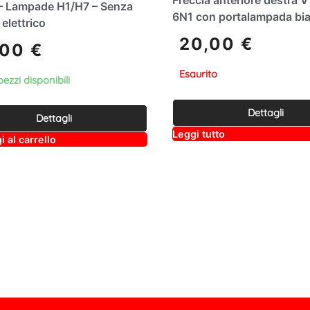
– Lampade H1/H7 – Senza
6N1 con portalampada bi
elettrico
20,00
€
,00
€
Esaurito
pezzi disponibili
Dettagli
Dettagli
A
Leggi tutto
A
 al carrello
lt
lt
e
e
r
r
n
n
a
a
ti
ti
v
v
e
e
:
: