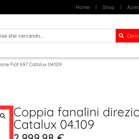
Home
Shop
Azie
Cerc
ione Fiat 697 Catalux 04.109
Coppia fanalini direzi
Catalux 04.109
2.999,98
€