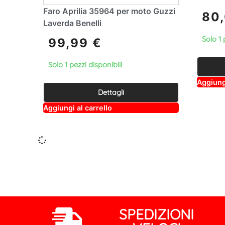
Faro Aprilia 35964 per moto Guzzi
80
Laverda Benelli
Solo 1 
99,99
€
Solo 1 pezzi disponibili
Aggiungi
Dettagli
A
Aggiungi al carrello
lt
e
r
n
a
ti
v
e
:
SPEDIZIONI