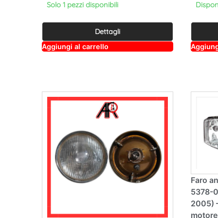
Solo 1 pezzi disponibili
Dispon
Dettagli
A
Aggiungi al carrello
Aggiungi
lt
e
r
n
a
ti
v
e
:
Faro an
5378-0
2005) 
motore 