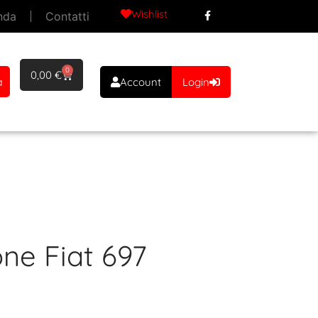
Wishlist
nda
Contatti
0
0,00
€
a
Account
Login
one Fiat 697