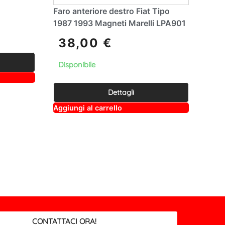
Faro anteriore destro Fiat Tipo
1987 1993 Magneti Marelli LPA901
38,00
€
Disponibile
Dettagli
A
Aggiungi al carrello
lt
e
r
n
a
ti
v
e
:
CONTATTACI ORA!