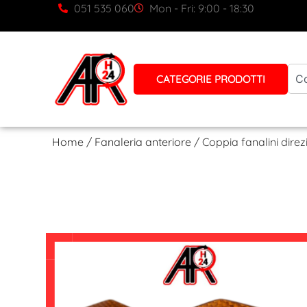
051 535 060
Mon - Fri: 9:00 - 18:30
CATEGORIE PRODOTTI
Home
/
Fanaleria anteriore
/ Coppia fanalini direz