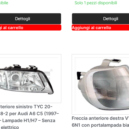
ibile
Solo 1 pezzi disponibili
Dettagli
Dettagli
A
A
 al carrello
Aggiungi al carrello
lt
lt
e
e
r
r
n
n
a
a
ti
ti
v
v
e
e
:
:
teriore sinistro TYC 20-
8-2 per Audi A6 C5 (1997–
Freccia anteriore destra 
– Lampade H1/H7 – Senza
6N1 con portalampada bi
elettrico