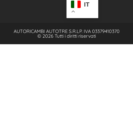
IT
AUTORICAMBI AUTOTRE S.R.L
P. IVA 03379410370
© 2026 Tutti i diritti riservati