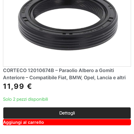
CORTECO 12010674B – Paraolio Albero a Gomiti
Anteriore – Compatibile Fiat, BMW, Opel, Lancia e altri
11,99
€
Solo 2 pezzi disponibili
Dettagli
A
Aggiungi al carrello
lt
e