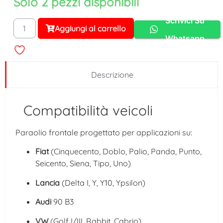
Solo 2 pezzi disponibili
Scrivici Su
Aggiungi al carrello
Alternative:
Whatsapp
Descrizione
Compatibilità veicoli
Paraolio frontale progettato per applicazioni su:
Fiat
(Cinquecento, Doblo, Palio, Panda, Punto,
Seicento, Siena, Tipo, Uno)
Lancia
(Delta I, Y, Y10, Ypsilon)
Audi
90 B3
VW
(Golf I/III, Rabbit, Cabrio)