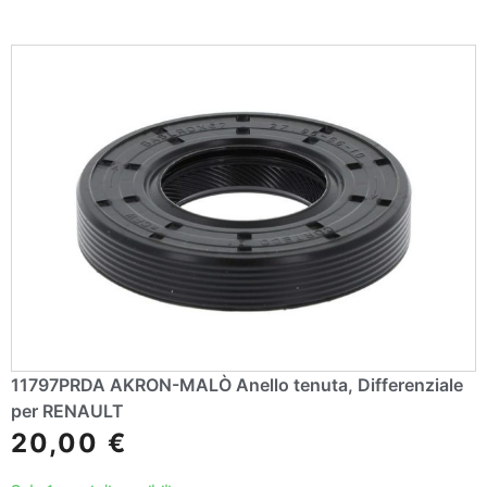
r
n
a
ti
v
e
:
11797PRDA AKRON-MALÒ Anello tenuta, Differenziale
per RENAULT
20,00
€