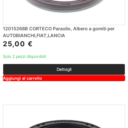
12015268B CORTECO Paraolio, Albero a gomiti per
AUTOBIANCHI,FIAT,LANCIA
25,00
€
Solo 2 pezzi disponibili
Dettagli
A
Aggiungi al carrello
lt
e
r
n
a
ti
v
e
: