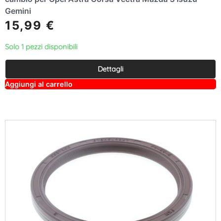
Gemini
15,99
€
Solo 1 pezzi disponibili
Dettagli
A
Aggiungi al carrello
lt
e
r
n
a
ti
v
e
: