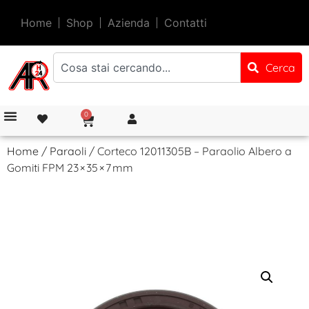
Home
Shop
Azienda
Contatti
Cerca
0
Home
/
Paraoli
/ Corteco 12011305B – Paraolio Albero a
Gomiti FPM 23 × 35 × 7 mm