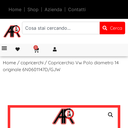
Home
Shop
Azienda
Contatti
Cerca
0
Home
/
copricerchi
/ Copricerchio Vw Polo diametro 14
originale 6N0601147D/GJW