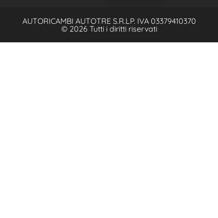
AUTORICAMBI AUTOTRE S.R.L
P. IVA 03379410370
© 2026 Tutti i diritti riservati