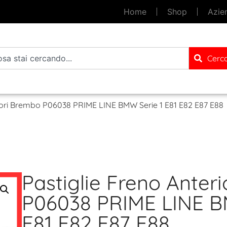
Home
Shop
Azie
Cerc
riori Brembo P06038 PRIME LINE BMW Serie 1 E81 E82 E87 E88
Pastiglie Freno Anter
P06038 PRIME LINE B
E81 E82 E87 E88