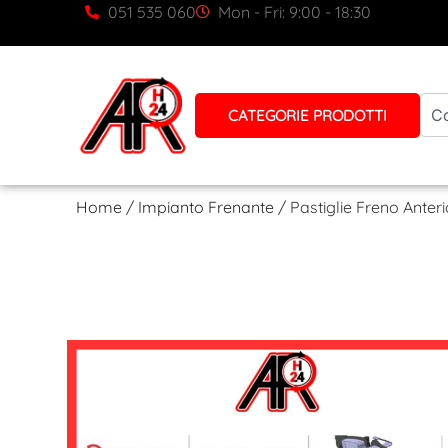
051 535 060
Mon - Fri: 9:00 - 18:30
CATEGORIE PRODOTTI
Home
/
Impianto Frenante
/ Pastiglie Freno Ante