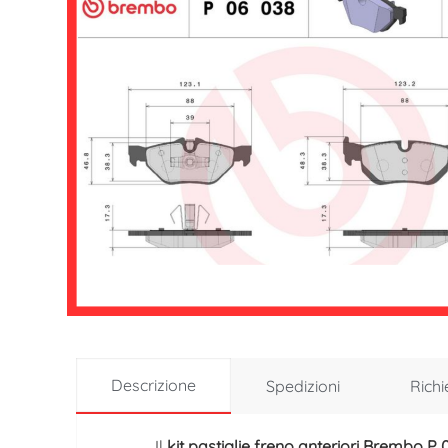
Descrizione
Spedizioni
Richi
Il
kit pastiglie freno anteriori
Brembo
P 0