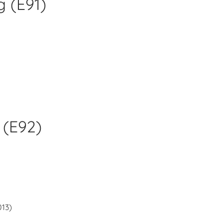
g (E91)
 (E92)
013)