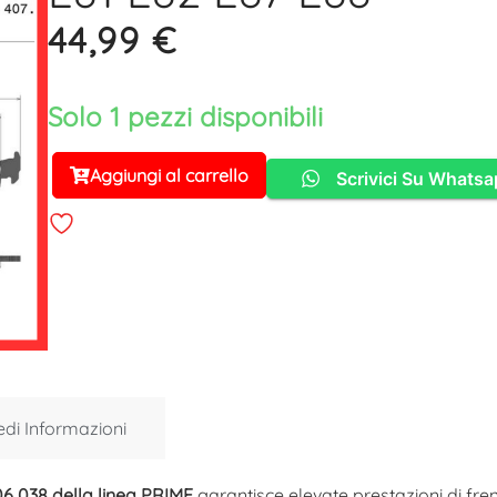
44,99
€
Solo 1 pezzi disponibili
Aggiungi al carrello
Scrivici Su Whats
Alternative:
edi Informazioni
6 038 della linea PRIME
garantisce elevate prestazioni di fre