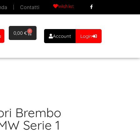
Wishlist
nda
Contatti
0
0,00
€
a
Account
Login
iori Brembo
MW Serie 1