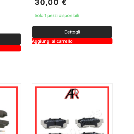
30,00
€
Solo 1 pezzi disponibili
Dettagli
A
Aggiungi al carrello
lt
e
r
n
a
ti
v
e
: