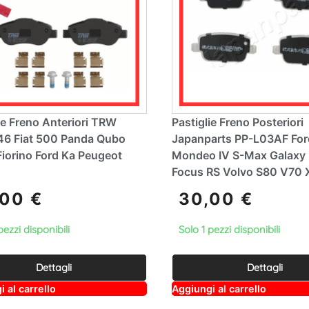
ie Freno Anteriori TRW
Pastiglie Freno Posteriori
6 Fiat 500 Panda Qubo
Japanparts PP-L03AF For
iorino Ford Ka Peugeot
Mondeo IV S-Max Galaxy
Focus RS Volvo S80 V70
,00
€
30,00
€
pezzi disponibili
Solo 1 pezzi disponibili
Dettagli
Dettagli
A
A
 al carrello
Aggiungi al carrello
lt
lt
e
e