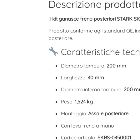
Descrizione prodott
Il
kit ganasce freno posteriori STARK 
Prodotto conforme agli standard OE, i
posteriore.
Caratteristiche tecn
Diametro tamburo:
200 mm
Larghezza:
40 mm
Diametro interno tamburo:
200 
Peso:
1,524 kg
Montaggio:
Assale posteriore
Con leva freno a mano
Codice articolo:
SKBS-0450001