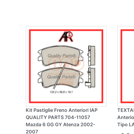
n
a
ti
v
e
:
Kit Pastiglie Freno Anteriori IAP
TEXTAR
QUALITY PARTS 704-11057
Anteri
Mazda 6 GG GY Atenza 2002-
Tipo L
2007