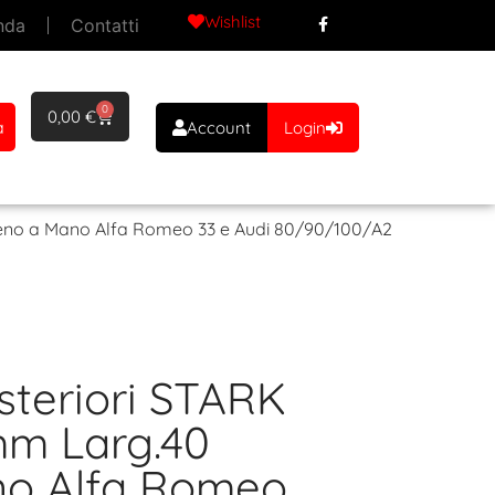
Wishlist
nda
Contatti
0
0,00
€
a
Account
Login
eno a Mano Alfa Romeo 33 e Audi 80/90/100/A2
steriori STARK
m Larg.40
no Alfa Romeo