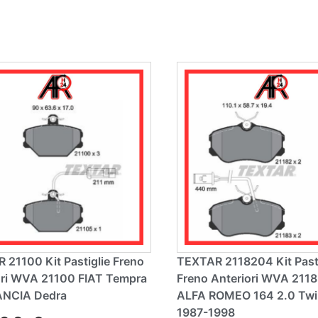
r
r
n
n
a
a
ti
ti
v
v
e
e
:
:
 21100 Kit Pastiglie Freno
TEXTAR 2118204 Kit Pasti
ori WVA 21100 FIAT Tempra
Freno Anteriori WVA 2118
ANCIA Dedra
ALFA ROMEO 164 2.0 Twi
1987-1998