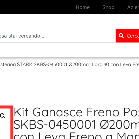
Home
Shop
Azie
Cerc
osteriori STARK SKBS-0450001 Ø200mm Larg.40 con Leva Fr
Kit Ganasce Freno Po
SKBS-0450001 Ø200m
con Leva Freno a Ma