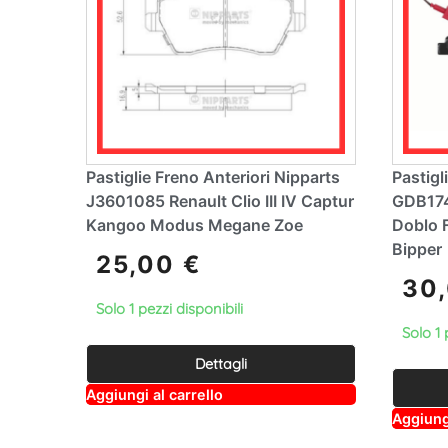
Pastiglie Freno Anteriori Nipparts
Pastigl
J3601085 Renault Clio III IV Captur
GDB174
Kangoo Modus Megane Zoe
Doblo F
Bipper
25,00
€
30
Solo 1 pezzi disponibili
Solo 1 
Dettagli
A
Aggiungi al carrello
lt
Aggiungi
e
r