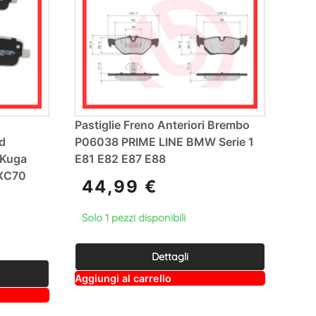
Pastiglie Freno Anteriori Brembo
d
P06038 PRIME LINE BMW Serie 1
 Kuga
E81 E82 E87 E88
 XC70
44,99
€
Solo 1 pezzi disponibili
Dettagli
A
Aggiungi al carrello
lt
e
r