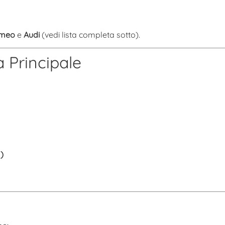
omeo
e
Audi
(vedi lista completa sotto).
à Principale
)