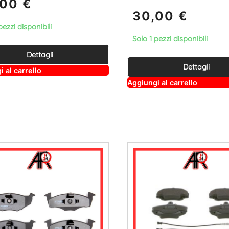
,00
€
30,00
€
pezzi disponibili
Solo 1 pezzi disponibili
Dettagli
Dettagli
A
 al carrello
lt
A
Aggiungi al carrello
e
lt
r
e
n
r
a
n
ti
a
v
ti
e
v
:
e
: