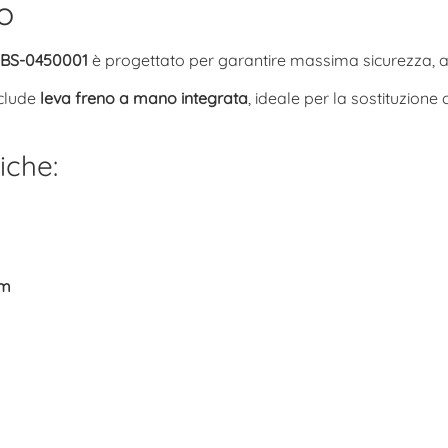
o
SKBS-0450001
è progettato per garantire massima sicurezza, af
nclude
leva freno a mano integrata
, ideale per la sostituzion
iche:
mm