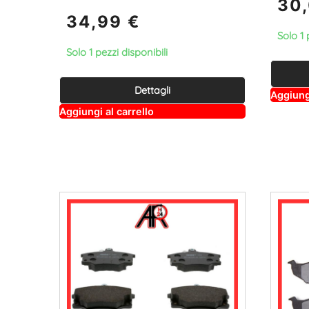
30
34,99
€
Solo 1 
Solo 1 pezzi disponibili
Dettagli
Aggiungi
A
Aggiungi al carrello
lt
e
r
n
a
ti
v
e
: