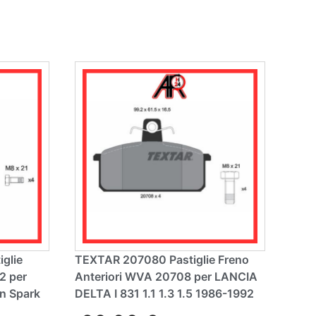
n
a
ti
v
e
:
glie
TEXTAR 207080 Pastiglie Freno
2 per
Anteriori WVA 20708 per LANCIA
n Spark
DELTA I 831 1.1 1.3 1.5 1986-1992