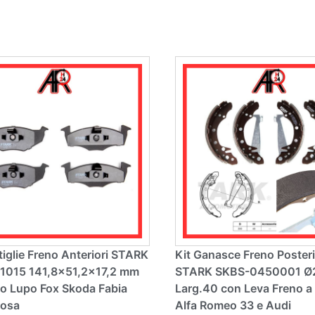
n
r
a
n
ti
a
v
ti
e
v
:
e
:
tiglie Freno Anteriori STARK
Kit Ganasce Freno Posteri
015 141,8×51,2×17,2 mm
STARK SKBS-0450001 
o Lupo Fox Skoda Fabia
Larg.40 con Leva Freno 
rosa
Alfa Romeo 33 e Audi