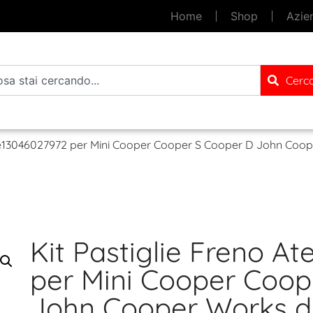
Home
Shop
Azie
Cerc
Ate13046027972 per Mini Cooper Cooper S Cooper D John Coo
Kit Pastiglie Freno A
per Mini Cooper Coop
John Cooper Works d