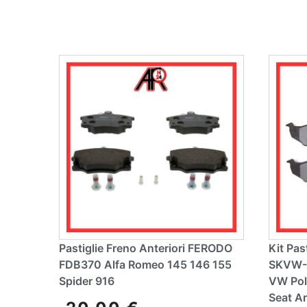
r
n
a
ti
v
e
:
Pastiglie Freno Anteriori FERODO
Kit Pas
FDB370 Alfa Romeo 145 146 155
SKVW-1
Spider 916
VW Pol
Seat A