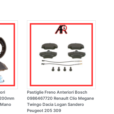
n
a
ti
v
e
:
ori
Pastiglie Freno Anteriori Bosch
Ø200mm
0986467720 Renault Clio Megane
a Mano
Twingo Dacia Logan Sandero
Peugeot 205 309