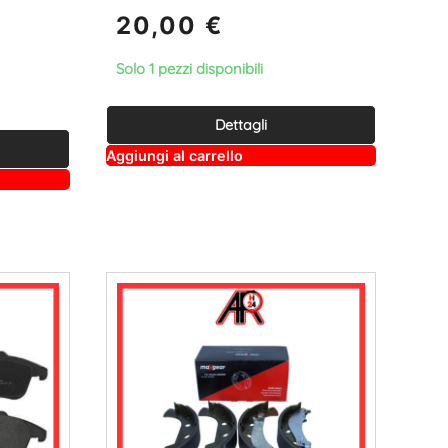
20,00
€
Solo 1 pezzi disponibili
Dettagli
A
Aggiungi al carrello
lt
e
r
n
a
ti
v
e
: