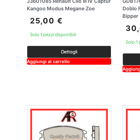
J3601085 Renault Clio III IV Captur
GDB174
Kangoo Modus Megane Zoe
Doblo F
Bipper
25,00
€
30
Solo 1 pezzi disponibili
Solo 1 
Dettagli
A
Aggiungi al carrello
lt
Aggiungi
e
r
n
a
ti
v
e
: