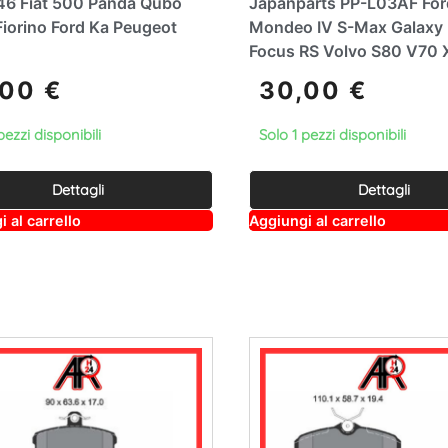
6 Fiat 500 Panda Qubo
Japanparts PP-L03AF For
iorino Ford Ka Peugeot
Mondeo IV S-Max Galaxy
Focus RS Volvo S80 V70
,00
€
30,00
€
pezzi disponibili
Solo 1 pezzi disponibili
Dettagli
Dettagli
A
A
 al carrello
Aggiungi al carrello
lt
lt
e
e
r
r
n
n
a
a
ti
ti
v
v
e
e
:
: