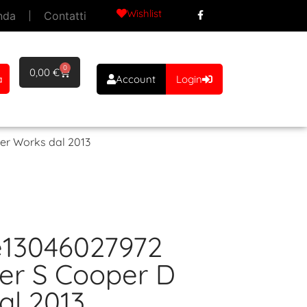
Wishlist
nda
Contatti
0
0,00
€
a
Account
Login
per Works dal 2013
te13046027972
er S Cooper D
al 2013