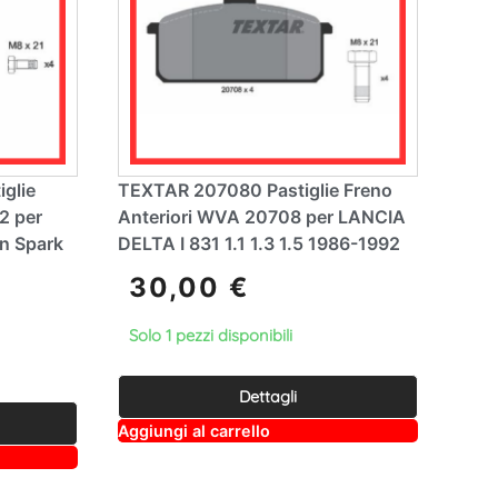
glie
TEXTAR 207080 Pastiglie Freno
2 per
Anteriori WVA 20708 per LANCIA
n Spark
DELTA I 831 1.1 1.3 1.5 1986-1992
30,00
€
Solo 1 pezzi disponibili
Dettagli
A
Aggiungi al carrello
lt
e
r