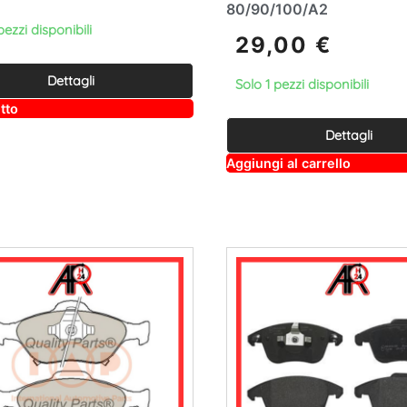
80/90/100/A2
pezzi disponibili
29,00
€
Dettagli
Solo 1 pezzi disponibili
A
tto
lt
e
Dettagli
r
A
n
Aggiungi al carrello
lt
a
e
ti
r
v
n
e
a
:
ti
v
e
: