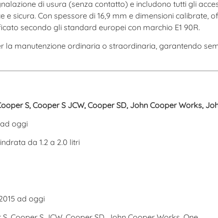
alazione di usura (senza contatto) e includono tutti gli acces
ce e sicura. Con spessore di 16,9 mm e dimensioni calibrate, of
rtificato secondo gli standard europei con marchio E1 90R.
 per la manutenzione ordinaria o straordinaria, garantendo s
 Cooper S, Cooper S JCW, Cooper SD, John Cooper Works, Joh
 ad oggi
ndrata da 1.2 a 2.0 litri
2015 ad oggi
r S, Cooper S JCW, Cooper SD, John Cooper Works, One