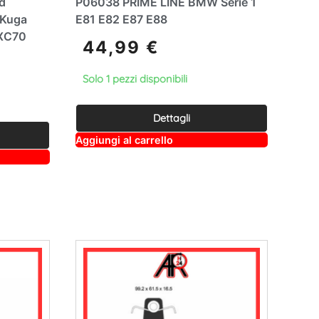
d
P06038 PRIME LINE BMW Serie 1
 Kuga
E81 E82 E87 E88
 XC70
44,99
€
Solo 1 pezzi disponibili
Dettagli
A
Aggiungi al carrello
lt
e
r
n
a
ti
v
e
: