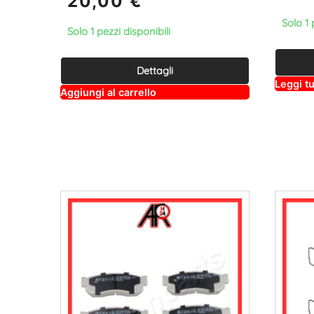
20,00
€
Solo 1 
Solo 1 pezzi disponibili
Dettagli
Leggi tu
A
Aggiungi al carrello
lt
e
r
n
a
ti
v
e
: