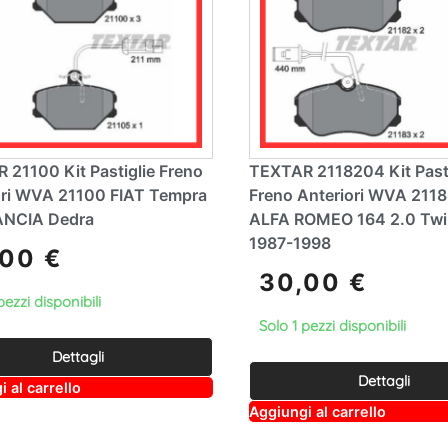
 21100 Kit Pastiglie Freno
TEXTAR 2118204 Kit Pasti
ori WVA 21100 FIAT Tempra
Freno Anteriori WVA 2118
ANCIA Dedra
ALFA ROMEO 164 2.0 Twi
1987-1998
,00
€
30,00
€
pezzi disponibili
Solo 1 pezzi disponibili
Dettagli
Dettagli
A
 al carrello
lt
A
Aggiungi al carrello
e
lt
r
e