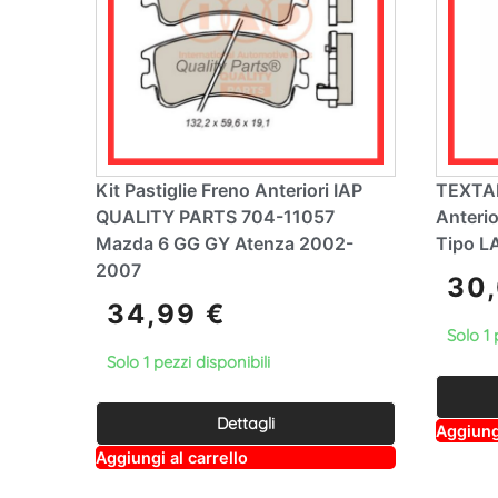
Kit Pastiglie Freno Anteriori IAP
TEXTAR
QUALITY PARTS 704-11057
Anteri
Mazda 6 GG GY Atenza 2002-
Tipo L
2007
30
34,99
€
Solo 1 
Solo 1 pezzi disponibili
Dettagli
Aggiungi
A
Aggiungi al carrello
lt
e