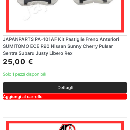
JAPANPARTS PA-101AF Kit Pastiglie Freno Anteriori
SUMITOMO ECE R90 Nissan Sunny Cherry Pulsar
Sentra Subaru Justy Libero Rex
25,00
€
Solo 1 pezzi disponibili
Dettagli
A
Aggiungi al carrello
lt
e
r
n
a
ti
v