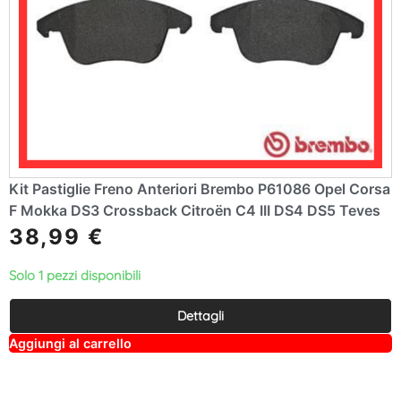
Kit Pastiglie Freno Anteriori Brembo P61086 Opel Corsa
F Mokka DS3 Crossback Citroën C4 III DS4 DS5 Teves
38,99
€
Solo 1 pezzi disponibili
Dettagli
A
Aggiungi al carrello
lt
e
r
n