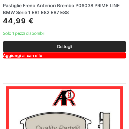
Pastiglie Freno Anteriori Brembo P06038 PRIME LINE
BMW Serie 1 E81 E82 E87 E88
44,99
€
Solo 1 pezzi disponibili
Dettagli
A
Aggiungi al carrello
lt
e
r
n
a
ti
v
e
: