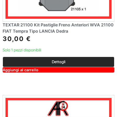
TEXTAR 21100 Kit Pastiglie Freno Anteriori WVA 21100
FIAT Tempra Tipo LANCIA Dedra
30,00
€
Solo 1 pezzi disponibili
Dettagli
A
Aggiungi al carrello
lt
e
r
n
a
ti
v
e
: