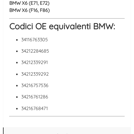
BMW X6 (E71, E72)
BMW X6 (F16, F86)
Codici OE equivalenti BMW:
34116763305
34212284685
34212339291
34212339292
34216757536
34216761286
34216768471