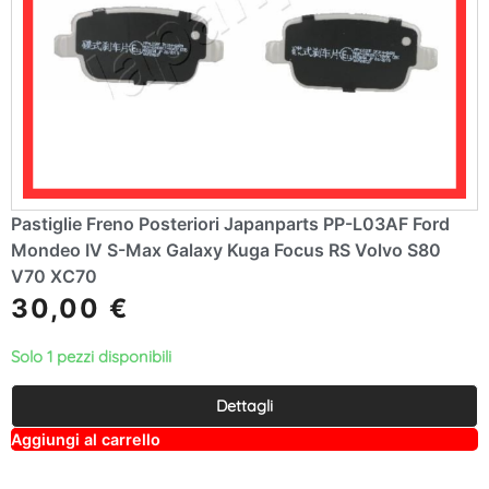
Pastiglie Freno Posteriori Japanparts PP-L03AF Ford
Mondeo IV S-Max Galaxy Kuga Focus RS Volvo S80
V70 XC70
30,00
€
Solo 1 pezzi disponibili
Dettagli
A
Aggiungi al carrello
lt
e