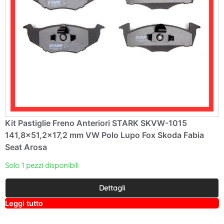
Kit Pastiglie Freno Anteriori STARK SKVW-1015
141,8×51,2×17,2 mm VW Polo Lupo Fox Skoda Fabia
Seat Arosa
Solo 1 pezzi disponibili
Dettagli
A
Leggi tutto
lt
e