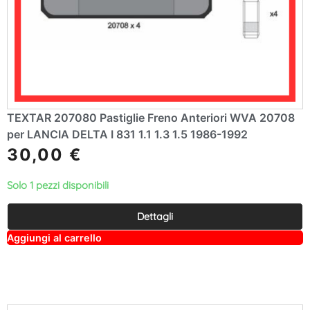
TEXTAR 207080 Pastiglie Freno Anteriori WVA 20708
per LANCIA DELTA I 831 1.1 1.3 1.5 1986-1992
30,00
€
Solo 1 pezzi disponibili
Dettagli
A
Aggiungi al carrello
lt
e
r
n
a
ti