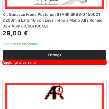
Kit Ganasce Freno Posteriori STARK SKBS-0450001
Ø200mm Larg.40 con Leva Freno a Mano Alfa Romeo
33 e Audi 80/90/100/A2
29,00
€
Solo 1 pezzi disponibili
Dettagli
A
Aggiungi al carrello
lt
e
r
n
a
ti
v
e
: