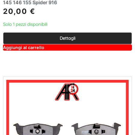
145 146 155 Spider 916
20,00
€
Solo 1 pezzi disponibili
Dettagli
A
Aggiungi al carrello
lt
e
r
n
a
ti
v
e
: