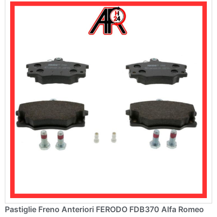
v
e
:
Pastiglie Freno Anteriori FERODO FDB370 Alfa Romeo