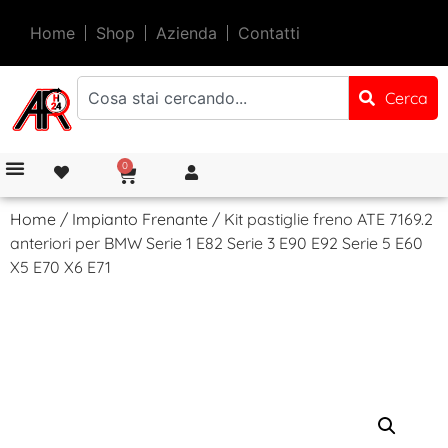
Home
Shop
Azienda
Contatti
Cerca
0
Home
/
Impianto Frenante
/ Kit pastiglie freno ATE 7169.2
anteriori per BMW Serie 1 E82 Serie 3 E90 E92 Serie 5 E60
X5 E70 X6 E71