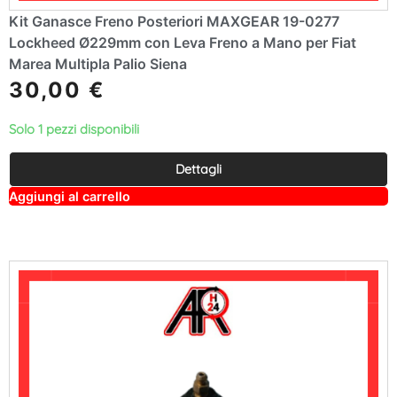
Kit Ganasce Freno Posteriori MAXGEAR 19-0277
Lockheed Ø229mm con Leva Freno a Mano per Fiat
Marea Multipla Palio Siena
30,00
€
Solo 1 pezzi disponibili
Dettagli
A
Aggiungi al carrello
lt
e
r
n
a
ti
v
e
: