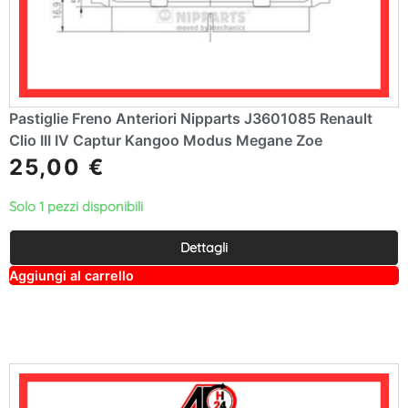
Pastiglie Freno Anteriori Nipparts J3601085 Renault
Clio III IV Captur Kangoo Modus Megane Zoe
25,00
€
Solo 1 pezzi disponibili
Dettagli
A
Aggiungi al carrello
lt
e
r
n
a
ti
v
e
: