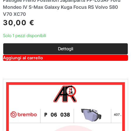
Pastiglie Freno Posteriori Japanparts PP-L03AF Ford
Mondeo IV S-Max Galaxy Kuga Focus RS Volvo S80
V70 XC70
30,00
€
Solo 1 pezzi disponibili
Dettagli
A
Aggiungi al carrello
lt
e
r
n
a
ti
v
e
: