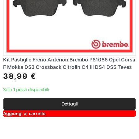
Kit Pastiglie Freno Anteriori Brembo P61086 Opel Corsa
F Mokka DS3 Crossback Citroën C4 III DS4 DS5 Teves
38,99
€
Solo 1 pezzi disponibili
Dettagli
A
Aggiungi al carrello
lt
e
r
n
a