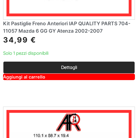
Kit Pastiglie Freno Anteriori IAP QUALITY PARTS 704-
11057 Mazda 6 GG GY Atenza 2002-2007
34,99
€
Solo 1 pezzi disponibili
Dettagli
A
Aggiungi al carrello
lt
e
r
n
a
ti
v
e
: