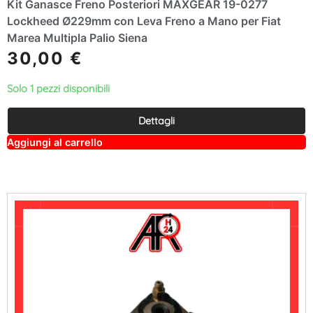
Kit Ganasce Freno Posteriori MAXGEAR 19-0277
Lockheed Ø229mm con Leva Freno a Mano per Fiat
Marea Multipla Palio Siena
30,00
€
Solo 1 pezzi disponibili
Dettagli
A
Aggiungi al carrello
lt
e
r
n
a
ti
v
e
: