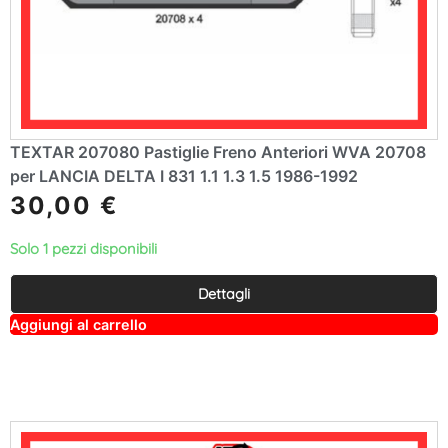
TEXTAR 207080 Pastiglie Freno Anteriori WVA 20708
per LANCIA DELTA I 831 1.1 1.3 1.5 1986-1992
30,00
€
Solo 1 pezzi disponibili
Dettagli
A
Aggiungi al carrello
lt
e
r
n
a
ti
v