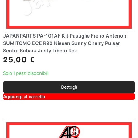
JAPANPARTS PA-101AF Kit Pastiglie Freno Anteriori
SUMITOMO ECE R90 Nissan Sunny Cherry Pulsar
Sentra Subaru Justy Libero Rex
25,00
€
Solo 1 pezzi disponibili
Dettagli
A
Aggiungi al carrello
lt
e
r
n
a
ti
v
e