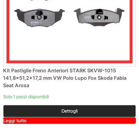
Kit Pastiglie Freno Anteriori STARK SKVW-1015
141,8×51,2×17,2 mm VW Polo Lupo Fox Skoda Fabia
Seat Arosa
Solo 1 pezzi disponibili
Dettagli
A
Leggi tutto
lt
e
r