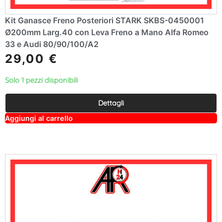
Kit Ganasce Freno Posteriori STARK SKBS-0450001
Ø200mm Larg.40 con Leva Freno a Mano Alfa Romeo
33 e Audi 80/90/100/A2
29,00
€
Solo 1 pezzi disponibili
Dettagli
A
Aggiungi al carrello
lt
e
r
n
a
ti
v
e
: