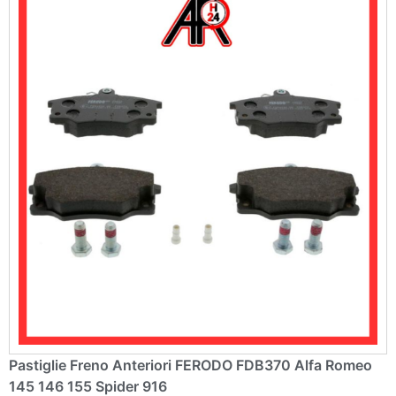
e
:
Pastiglie Freno Anteriori FERODO FDB370 Alfa Romeo
145 146 155 Spider 916