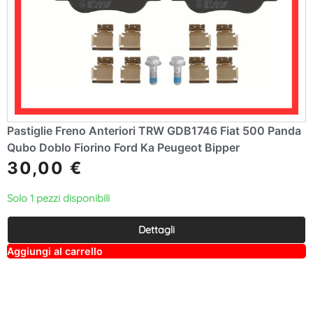
Pastiglie Freno Anteriori TRW GDB1746 Fiat 500 Panda
Qubo Doblo Fiorino Ford Ka Peugeot Bipper
30,00
€
Solo 1 pezzi disponibili
Dettagli
A
Aggiungi al carrello
lt
e
r
n
a