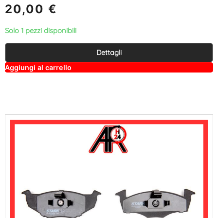
20,00
€
Solo 1 pezzi disponibili
Dettagli
A
Aggiungi al carrello
lt
e
r
n
a
ti
v
e
: