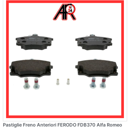
v
e
:
Pastiglie Freno Anteriori FERODO FDB370 Alfa Romeo