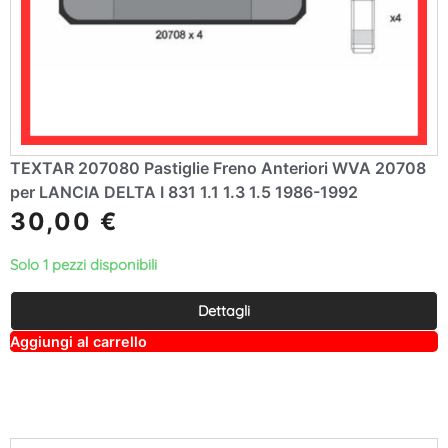
TEXTAR 207080 Pastiglie Freno Anteriori WVA 20708
per LANCIA DELTA I 831 1.1 1.3 1.5 1986-1992
30,00
€
Solo 1 pezzi disponibili
Dettagli
A
Aggiungi al carrello
lt
e
r
n
a
ti