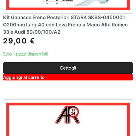
Kit Ganasce Freno Posteriori STARK SKBS-0450001
Ø200mm Larg.40 con Leva Freno a Mano Alfa Romeo
33 e Audi 80/90/100/A2
29,00
€
Solo 1 pezzi disponibili
Dettagli
A
Aggiungi al carrello
lt
e
r
n
a
ti
v
e
: