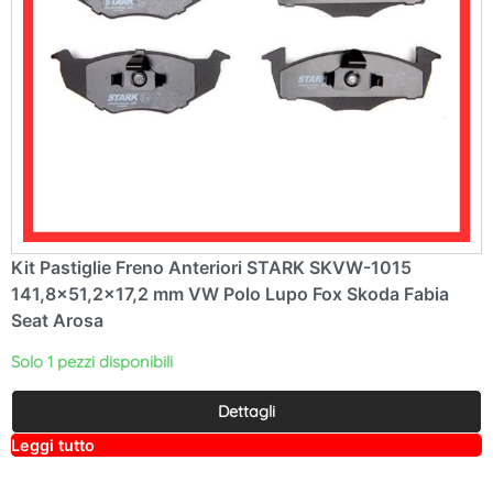
Kit Pastiglie Freno Anteriori STARK SKVW-1015
141,8×51,2×17,2 mm VW Polo Lupo Fox Skoda Fabia
Seat Arosa
Solo 1 pezzi disponibili
Dettagli
A
Leggi tutto
lt
e