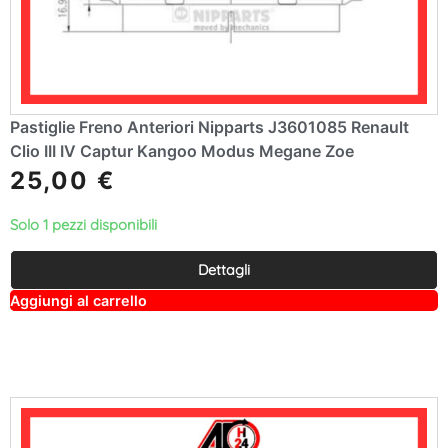
Pastiglie Freno Anteriori Nipparts J3601085 Renault
Clio III IV Captur Kangoo Modus Megane Zoe
25,00
€
Solo 1 pezzi disponibili
Dettagli
A
Aggiungi al carrello
lt
e
r
n
a
ti
v
e
: