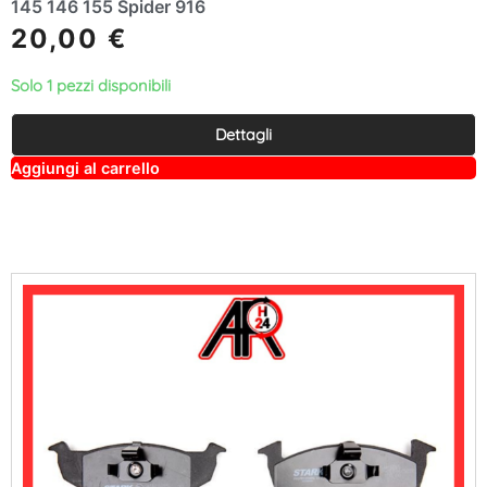
145 146 155 Spider 916
20,00
€
Solo 1 pezzi disponibili
Dettagli
A
Aggiungi al carrello
lt
e
r
n
a
ti
v
e
: