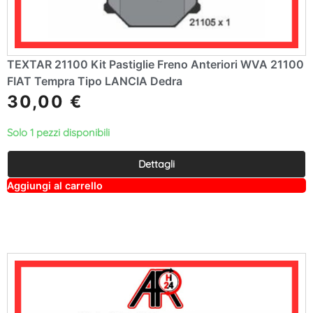
TEXTAR 21100 Kit Pastiglie Freno Anteriori WVA 21100
FIAT Tempra Tipo LANCIA Dedra
30,00
€
Solo 1 pezzi disponibili
Dettagli
A
Aggiungi al carrello
lt
e
r
n
a
ti
v
e
: