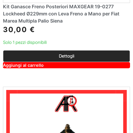
Kit Ganasce Freno Posteriori MAXGEAR 19-0277
Lockheed Ø229mm con Leva Freno a Mano per Fiat
Marea Multipla Palio Siena
30,00
€
Solo 1 pezzi disponibili
Dettagli
A
Aggiungi al carrello
lt
e
r
n
a
ti
v
e
: