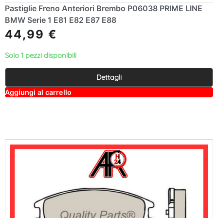
Pastiglie Freno Anteriori Brembo P06038 PRIME LINE
BMW Serie 1 E81 E82 E87 E88
44,99
€
Solo 1 pezzi disponibili
Dettagli
A
Aggiungi al carrello
lt
e
r
n
a
ti
v
e
: