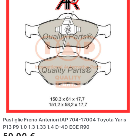
e
:
Pastiglie Freno Anteriori IAP 704-17004 Toyota Yaris
P13 P9 1.0 1.3 1.33 1.4 D-4D ECE R90
50,00
€