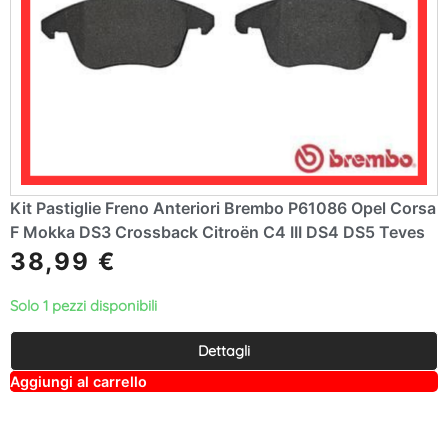
Kit Pastiglie Freno Anteriori Brembo P61086 Opel Corsa
F Mokka DS3 Crossback Citroën C4 III DS4 DS5 Teves
38,99
€
Solo 1 pezzi disponibili
Dettagli
A
Aggiungi al carrello
lt
e
r
n