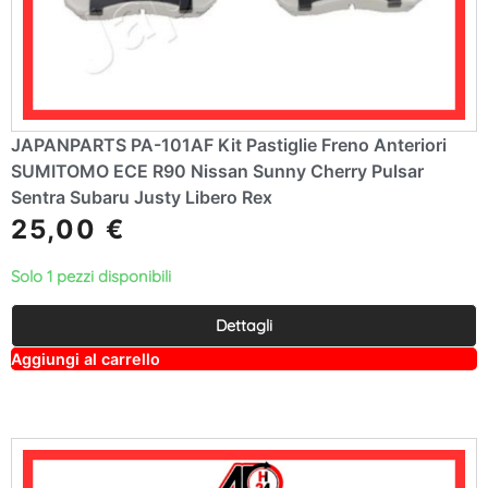
JAPANPARTS PA-101AF Kit Pastiglie Freno Anteriori
SUMITOMO ECE R90 Nissan Sunny Cherry Pulsar
Sentra Subaru Justy Libero Rex
25,00
€
Solo 1 pezzi disponibili
Dettagli
A
Aggiungi al carrello
lt
e
r
n
a
ti
v