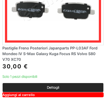
Pastiglie Freno Posteriori Japanparts PP-L03AF Ford
Mondeo IV S-Max Galaxy Kuga Focus RS Volvo S80
V70 XC70
30,00
€
Solo 1 pezzi disponibili
Dettagli
A
Aggiungi al carrello
lt
e
r