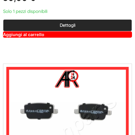
Solo 1 pezzi disponibili
Dettagli
A
Aggiungi al carrello
lt
e
r
n
a
ti
v
e
: