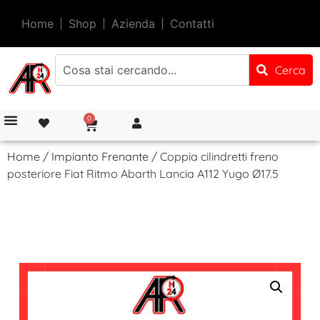
Home
Shop
Azienda
Contatti
Cerca
0
Home
/
Impianto Frenante
/ Coppia cilindretti freno
posteriore Fiat Ritmo Abarth Lancia A112 Yugo Ø17.5