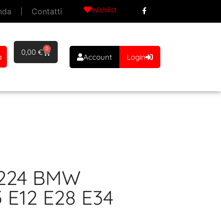
Wishlist
nda
Contatti
0
0,00
€
a
Account
Login
 R224 BMW
5 E12 E28 E34