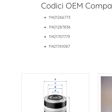
Codici OEM Compati
11421266773
11421287836
11421707779
11421761087