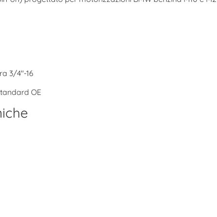
ura 3/4″-16
 standard OE
niche