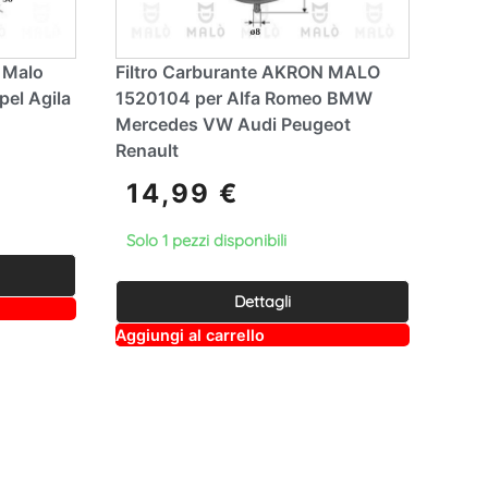
n Malo
Filtro Carburante AKRON MALO
pel Agila
1520104 per Alfa Romeo BMW
Mercedes VW Audi Peugeot
Renault
14,99
€
Solo 1 pezzi disponibili
Dettagli
A
Aggiungi al carrello
lt
e
r
n
a
ti
v
e