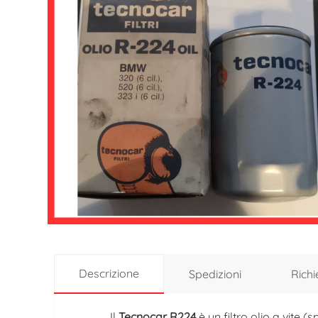
Descrizione
Spedizioni
Richi
Il
Tecnocar R224
è un filtro olio a vite