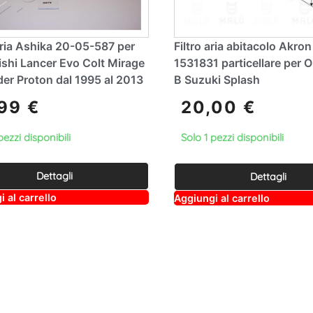
Aria Ashika 20-05-587 per
Filtro aria abitacolo Akro
shi Lancer Evo Colt Mirage
1531831 particellare per O
er Proton dal 1995 al 2013
B Suzuki Splash
,99
€
20,00
€
pezzi disponibili
Solo 1 pezzi disponibili
Dettagli
Dettagli
A
A
 al carrello
Aggiungi al carrello
lt
lt
e
e
r
r
n
n
a
a
ti
ti
v
v
e
e
:
: