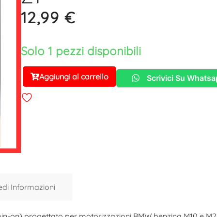
12,99
€
Solo 1 pezzi disponibili
Aggiungi al carrello
Scrivici Su Whats
Alternative:
edi Informazioni
 (spin-on) progettato per motorizzazioni BMW benzina M10 e M2