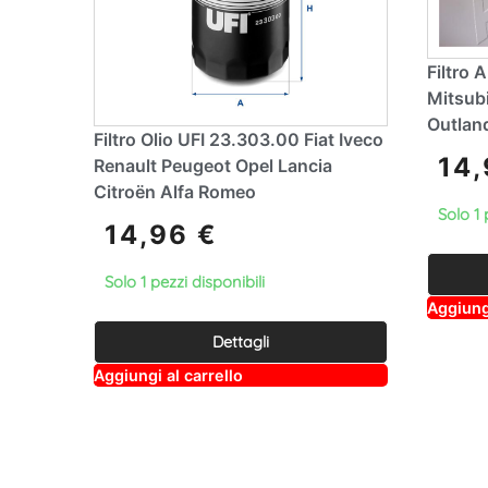
Filtro 
Mitsubi
Outland
Filtro Olio UFI 23.303.00 Fiat Iveco
14
Renault Peugeot Opel Lancia
Citroën Alfa Romeo
Solo 1 
14,96
€
Solo 1 pezzi disponibili
Aggiungi
Dettagli
A
Aggiungi al carrello
lt
e
r
n
a
ti