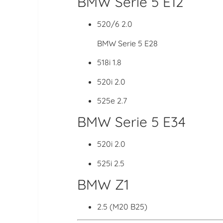
BMW Serie 5 E12
520/6 2.0
BMW Serie 5 E28
518i 1.8
520i 2.0
525e 2.7
BMW Serie 5 E34
520i 2.0
525i 2.5
BMW Z1
2.5 (M20 B25)