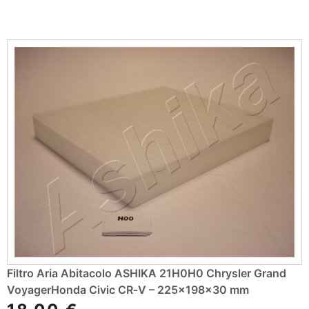
r
n
a
ti
v
e
:
Filtro Aria Abitacolo ASHIKA 21H0H0 Chrysler Grand
VoyagerHonda Civic CR‑V – 225×198×30 mm