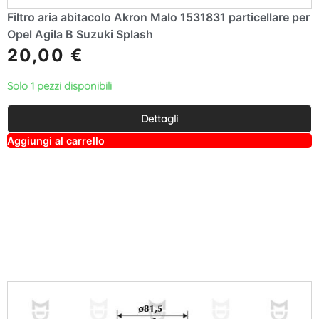
Filtro aria abitacolo Akron Malo 1531831 particellare per
Opel Agila B Suzuki Splash
20,00
€
Solo 1 pezzi disponibili
Dettagli
A
Aggiungi al carrello
lt
e
r
n
a
ti
v
e
: