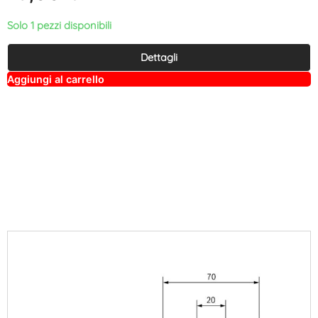
Solo 1 pezzi disponibili
Dettagli
A
Aggiungi al carrello
lt
e
r
n
a
ti
v
e
: