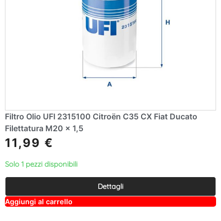
Filtro Olio UFI 2315100 Citroën C35 CX Fiat Ducato
Filettatura M20 x 1,5
11,99
€
Solo 1 pezzi disponibili
Dettagli
A
Aggiungi al carrello
lt
e