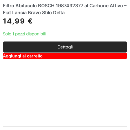
Filtro Abitacolo BOSCH 1987432377 al Carbone Attivo –
Fiat Lancia Bravo Stilo Delta
14,99
€
Solo 1 pezzi disponibili
Dettagli
A
Aggiungi al carrello
lt
e
r
n
a
ti
v
e
: