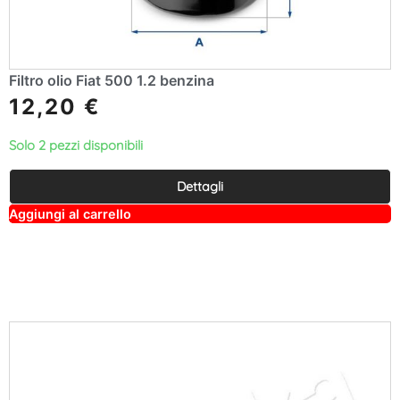
Filtro olio Fiat 500 1.2 benzina
12,20
€
Solo 2 pezzi disponibili
Dettagli
A
Aggiungi al carrello
lt
e
r
n
a
ti
v
e
: