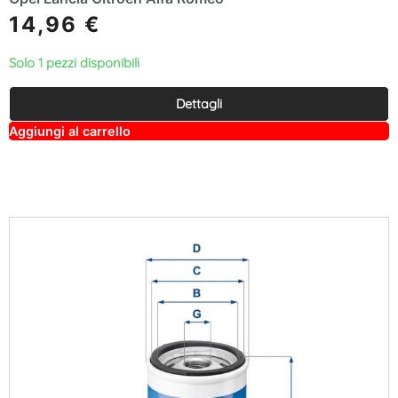
14,96
€
Solo 1 pezzi disponibili
Dettagli
A
Aggiungi al carrello
lt
e
r
n
a
ti
v
e
: