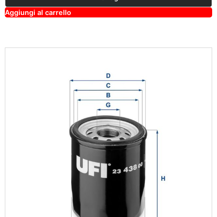
A
Aggiungi al carrello
lt
e
r
n
a
ti
v
e
: