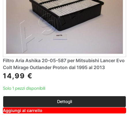
Filtro Aria Ashika 20-05-587 per Mitsubishi Lancer Evo
Colt Mirage Outlander Proton dal 1995 al 2013
14,99
€
Solo 1 pezzi disponibili
Dettagli
A
Aggiungi al carrello
lt
e
r
n