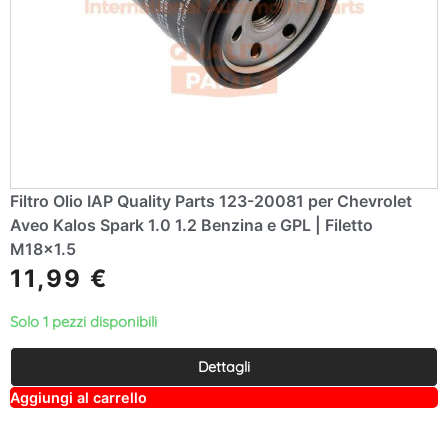
Filtro Olio IAP Quality Parts 123-20081 per Chevrolet
Aveo Kalos Spark 1.0 1.2 Benzina e GPL | Filetto
M18x1.5
11,99
€
Solo 1 pezzi disponibili
Dettagli
A
Aggiungi al carrello
lt
e
r