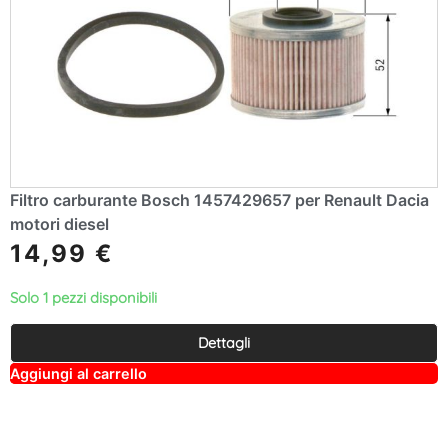
Filtro carburante Bosch 1457429657 per Renault Dacia
motori diesel
14,99
€
Solo 1 pezzi disponibili
Dettagli
A
Aggiungi al carrello
lt
e
r
n