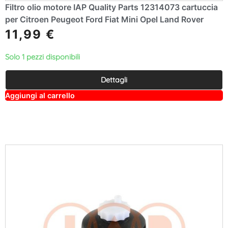
Filtro olio motore IAP Quality Parts 12314073 cartuccia
per Citroen Peugeot Ford Fiat Mini Opel Land Rover
11,99
€
Solo 1 pezzi disponibili
Dettagli
A
Aggiungi al carrello
lt
e
r
n
a
ti
v
e
: