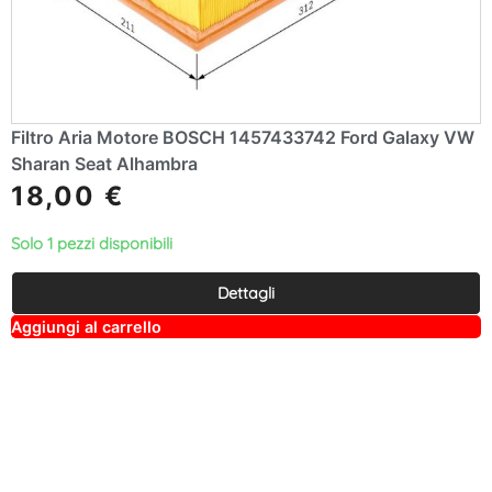
Filtro Aria Motore BOSCH 1457433742 Ford Galaxy VW
Sharan Seat Alhambra
18,00
€
Solo 1 pezzi disponibili
Dettagli
A
Aggiungi al carrello
lt
e
r
n
a
ti
v
e
: