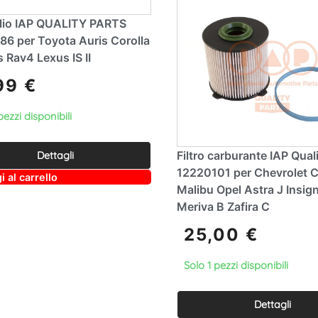
 Olio IAP QUALITY PARTS
86 per Toyota Auris Corolla
 Rav4 Lexus IS II
,99
€
pezzi disponibili
Filtro carburante IAP Qual
Dettagli
12220101 per Chevrolet 
A
 al carrello
lt
Malibu Opel Astra J Insign
e
Meriva B Zafira C
r
n
25,00
€
a
ti
v
Solo 1 pezzi disponibili
e
:
Dettagli