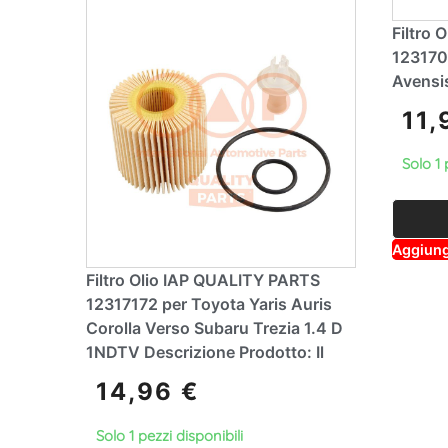
e
:
Filtro
123170
Avensis
11
Solo 1 
Aggiungi
Filtro Olio IAP QUALITY PARTS
12317172 per Toyota Yaris Auris
Corolla Verso Subaru Trezia 1.4 D
1NDTV Descrizione Prodotto: Il
14,96
€
Solo 1 pezzi disponibili