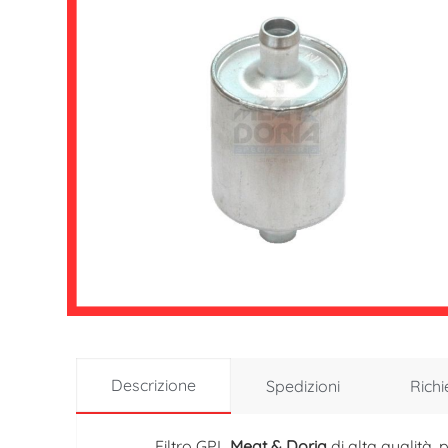
Descrizione
Spedizioni
Richi
Filtro GPL
Meat & Doria
di alta qualità,