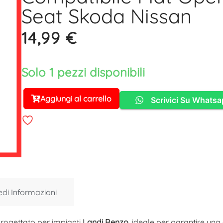
Seat Skoda Nissan
14,99
€
Solo 1 pezzi disponibili
Aggiungi al carrello
Scrivici Su Whats
Alternative:
edi Informazioni
 progettato per impianti
Landi Renzo
, ideale per garantire una 