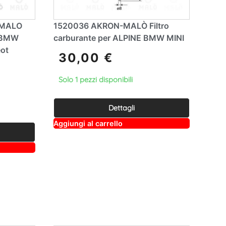
N MALO
1520036 AKRON-MALÒ Filtro
o BMW
carburante per ALPINE BMW MINI
ot
30,00
€
Solo 1 pezzi disponibili
Dettagli
A
Aggiungi al carrello
lt
e
r
n
a
ti
v
e
: