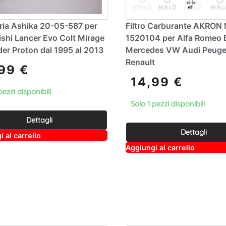
Aria Ashika 20-05-587 per
Filtro Carburante AKRO
shi Lancer Evo Colt Mirage
1520104 per Alfa Rome
er Proton dal 1995 al 2013
Mercedes VW Audi Peuge
Renault
,99
€
14,99
€
pezzi disponibili
Solo 1 pezzi disponibili
Dettagli
Dettagli
A
 al carrello
lt
A
Aggiungi al carrello
e
lt
r
e
n
r
a
n
ti
a
v
ti
e
v
:
e
: