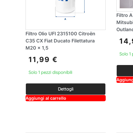
Filtro 
Mitsubi
Outland
Filtro Olio UFI 2315100 Citroën
14
C35 CX Fiat Ducato Filettatura
M20 x 1,5
Solo 1 
11,99
€
Solo 1 pezzi disponibili
Aggiungi
Dettagli
A
Aggiungi al carrello
lt
e
r
n
a
ti
v