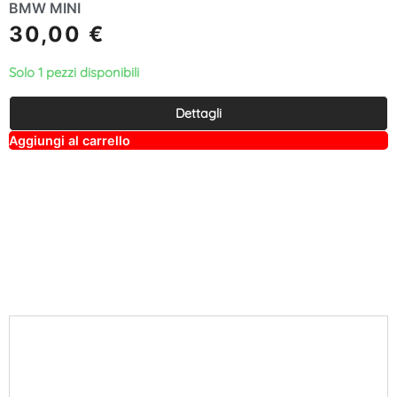
BMW MINI
30,00
€
Solo 1 pezzi disponibili
Dettagli
A
Aggiungi al carrello
lt
e
r
n
a
ti
v
e
: