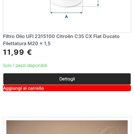
Filtro Olio UFI 2315100 Citroën C35 CX Fiat Ducato
Filettatura M20 x 1,5
11,99
€
Solo 1 pezzi disponibili
Dettagli
A
Aggiungi al carrello
lt
e
r
n
a
ti
v
e
: