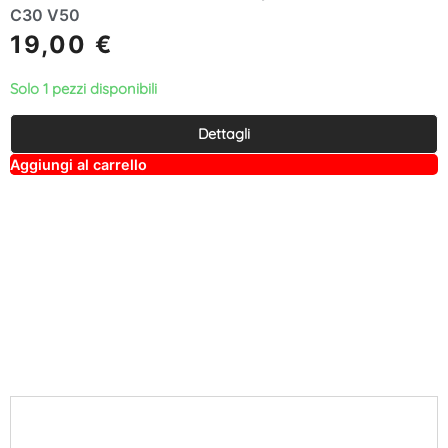
C30 V50
19,00
€
Solo 1 pezzi disponibili
Dettagli
A
Aggiungi al carrello
lt
e
r
n
a
ti
v
e
: