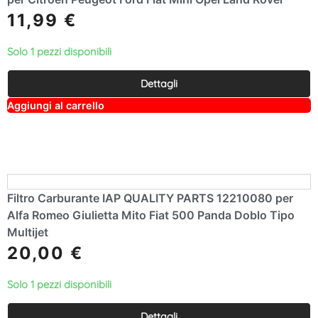
11,99
€
Solo 1 pezzi disponibili
Dettagli
A
Aggiungi al carrello
lt
e
r
n
a
ti
v
e
Filtro Carburante IAP QUALITY PARTS 12210080 per
:
Alfa Romeo Giulietta Mito Fiat 500 Panda Doblo Tipo
Multijet
20,00
€
Solo 1 pezzi disponibili
Dettagli