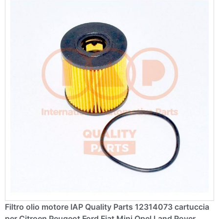
ti
v
e
:
Filtro olio motore IAP Quality Parts 12314073 cartuccia
per Citroen Peugeot Ford Fiat Mini Opel Land Rover