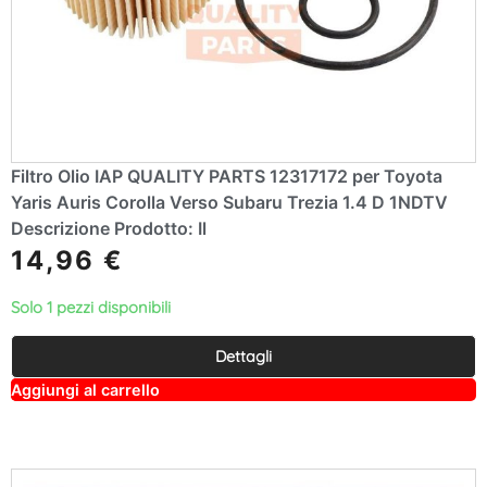
Filtro Olio IAP QUALITY PARTS 12317172 per Toyota
Yaris Auris Corolla Verso Subaru Trezia 1.4 D 1NDTV
Descrizione Prodotto: Il
14,96
€
Solo 1 pezzi disponibili
Dettagli
A
Aggiungi al carrello
lt
e
r
n
a