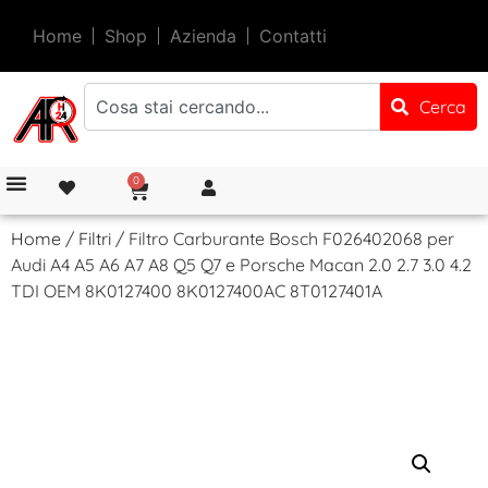
Home
Shop
Azienda
Contatti
Cerca
0
Home
/
Filtri
/ Filtro Carburante Bosch F026402068 per
Audi A4 A5 A6 A7 A8 Q5 Q7 e Porsche Macan 2.0 2.7 3.0 4.2
TDI OEM 8K0127400 8K0127400AC 8T0127401A