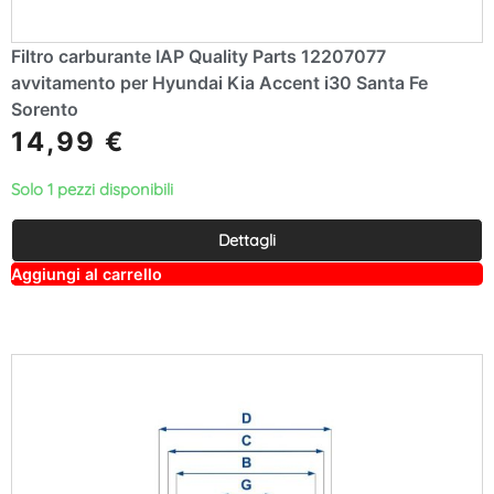
Filtro carburante IAP Quality Parts 12207077
avvitamento per Hyundai Kia Accent i30 Santa Fe
Sorento
14,99
€
Solo 1 pezzi disponibili
Dettagli
A
Aggiungi al carrello
lt
e
r
n
a
ti
v
e
: