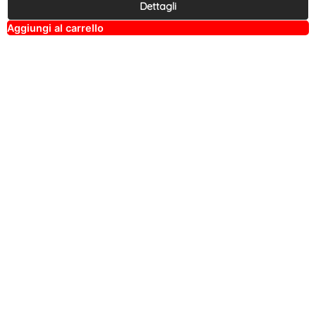
Dettagli
A
Aggiungi al carrello
lt
e
r
n
a
ti
v
e
: