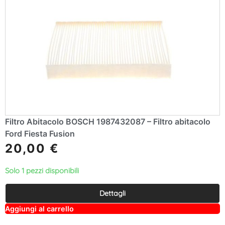
Filtro Abitacolo BOSCH 1987432087 – Filtro abitacolo
Ford Fiesta Fusion
20,00
€
Solo 1 pezzi disponibili
Dettagli
A
Aggiungi al carrello
lt
e