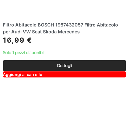
Filtro Abitacolo BOSCH 1987432057 Filtro Abitacolo
per Audi VW Seat Skoda Mercedes
16,99
€
Solo 1 pezzi disponibili
Dettagli
A
Aggiungi al carrello
lt
e
r
n
a
ti
v
e
: