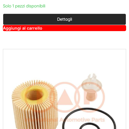
Solo 1 pezzi disponibili
Dettagli
A
Aggiungi al carrello
lt
e
r
n
a
ti
v
e
: