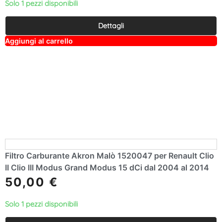
Solo 1 pezzi disponibili
Dettagli
A
Aggiungi al carrello
lt
e
r
n
a
ti
v
e
:
Filtro Carburante Akron Malò 1520047 per Renault Clio
II Clio III Modus Grand Modus 15 dCi dal 2004 al 2014
50,00
€
Solo 1 pezzi disponibili