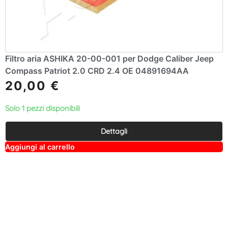
Filtro aria ASHIKA 20-00-001 per Dodge Caliber Jeep
Compass Patriot 2.0 CRD 2.4 OE 04891694AA
20,00
€
Solo 1 pezzi disponibili
Dettagli
A
Aggiungi al carrello
lt
e
r
n
a
ti
v
e
: