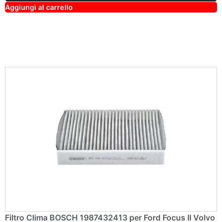
A
Aggiungi al carrello
lt
e
r
n
a
ti
v
e
:
Filtro Clima BOSCH 1987432413 per Ford Focus II Volvo