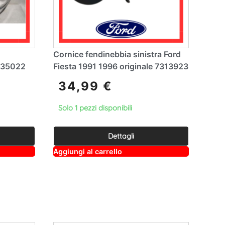
Cornice fendinebbia sinistra Ford
835022
Fiesta 1991 1996 originale 7313923
34,99
€
Solo 1 pezzi disponibili
Dettagli
A
Aggiungi al carrello
lt
e
r
n
a
ti
v
e
: