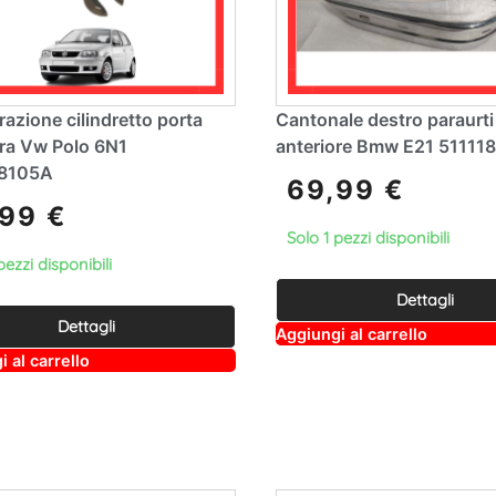
arazione cilindretto porta
Cantonale destro paraurti
ura Vw Polo 6N1
anteriore Bmw E21 51111
8105A
69,99
€
,99
€
Solo 1 pezzi disponibili
pezzi disponibili
Dettagli
Dettagli
A
Aggiungi al carrello
lt
A
 al carrello
e
lt
r
e
n
r
a
n
ti
a
v
ti
e
v
: