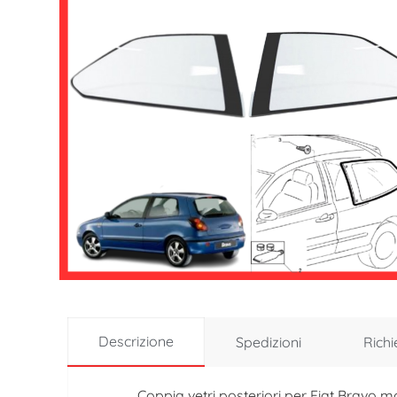
Descrizione
Spedizioni
Richi
Coppia vetri posteriori per Fiat Bravo m