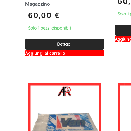
60
Magazzino
60,00
€
Solo 1 
Solo 1 pezzi disponibili
Aggiungi
Dettagli
A
Aggiungi al carrello
lt
e
r
n
a
ti
v
e
: