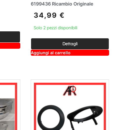
6199436 Ricambio Originale
34,99
€
Solo 2 pezzi disponibili
Dettagli
A
Aggiungi al carrello
lt
e
r
n
a
ti
v
e
: