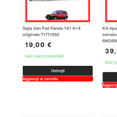
Sigla Van Fiat Panda 141 4×4
Kit rip
originale 71711992
serrat
6N089
19,00
€
39
Solo 1 pezzi disponibili
Solo 1 
Dettagli
A
Aggiungi al carrello
lt
Aggiungi
e
r
n
a
ti
v
e
: