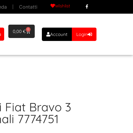
Wishlist
nda
Contatti
0
0,00
€
a
Account
Login
i Fiat Bravo 3
ali 7774751