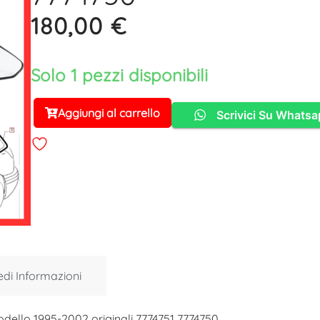
180,00
€
Solo 1 pezzi disponibili
Aggiungi al carrello
Scrivici Su Whats
Alternative:
edi Informazioni
odello 1995-2002 originali 7774751 7774750