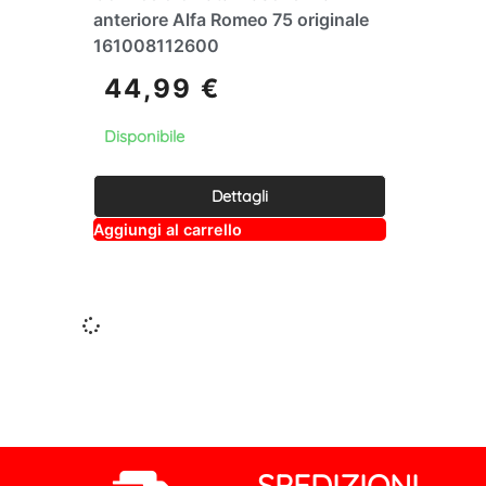
anteriore Alfa Romeo 75 originale
161008112600
44,99
€
Disponibile
Dettagli
A
Aggiungi al carrello
lt
e
r
n
a
ti
v
e
:
SPEDIZIONI