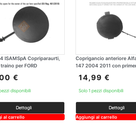
e
:
4 ISAMSpA Copriparaurti,
Coprigancio anteriore Al
 traino per FORD
147 2004 2011 con prime
,00
€
14,99
€
pezzi disponibili
Solo 1 pezzi disponibili
Dettagli
Dettagli
A
A
 al carrello
Aggiungi al carrello
lt
lt
e
e
r
r
n
n