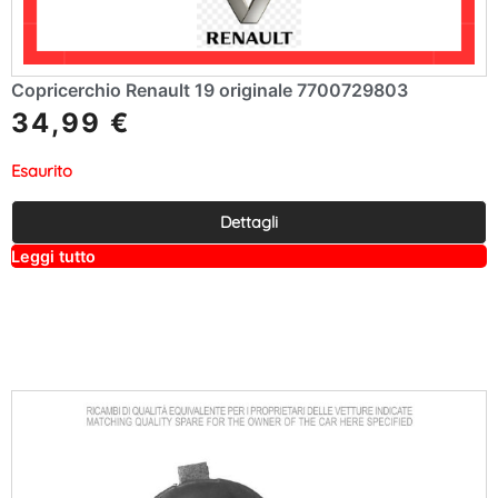
Copricerchio Renault 19 originale 7700729803
34,99
€
Esaurito
Dettagli
A
Leggi tutto
lt
e
r
n
a
ti
v
e
: