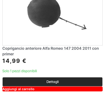
Coprigancio anteriore Alfa Romeo 147 2004 2011 con
primer
14,99
€
Solo 1 pezzi disponibili
Dettagli
A
Aggiungi al carrello
lt
e
r
n