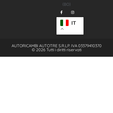
(BO)
IT
AUTORICAMBI AUTOTRE S.R.L
P. IVA 03379410370
© 2026 Tutti i diritti riservati