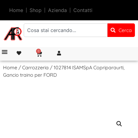
Home
Shop
Azienda
Contatti
Cerca
0
Home
/
Carrozzeria
/ 1027814 ISAMSpA Copriparaurti,
Gancio traino per FORD