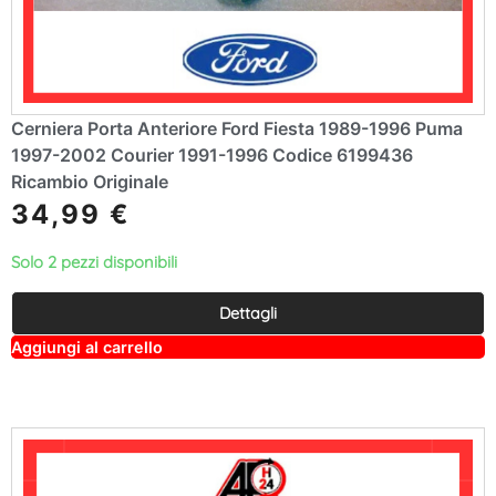
Cerniera Porta Anteriore Ford Fiesta 1989-1996 Puma
1997-2002 Courier 1991-1996 Codice 6199436
Ricambio Originale
34,99
€
Solo 2 pezzi disponibili
Dettagli
A
Aggiungi al carrello
lt
e
r
n
a
ti
v
e