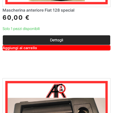
Mascherina anteriore Fiat 128 special
60,00
€
Solo 1 pezzi disponibili
Dettagli
A
Aggiungi al carrello
lt
e
r
n
a
ti
v
e
: