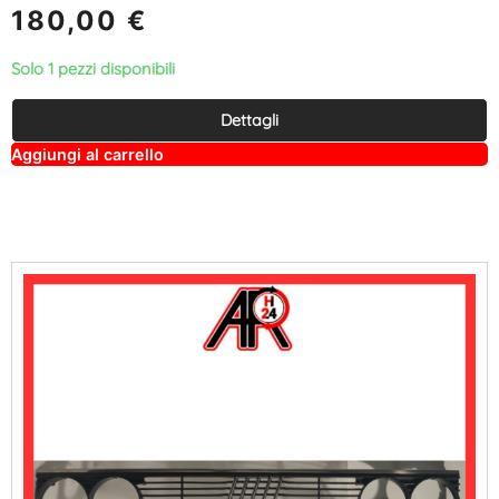
180,00
€
Solo 1 pezzi disponibili
Dettagli
A
Aggiungi al carrello
lt
e
r
n
a
ti
v
e
: