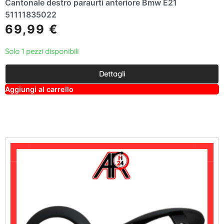
Cantonale destro paraurti anteriore Bmw E21
51111835022
69,99
€
Solo 1 pezzi disponibili
Dettagli
A
Aggiungi al carrello
lt
e
r
n
a
ti
v
e
: