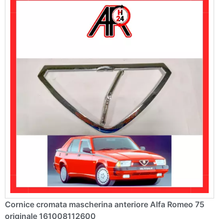
e
:
Cornice cromata mascherina anteriore Alfa Romeo 75
originale 161008112600