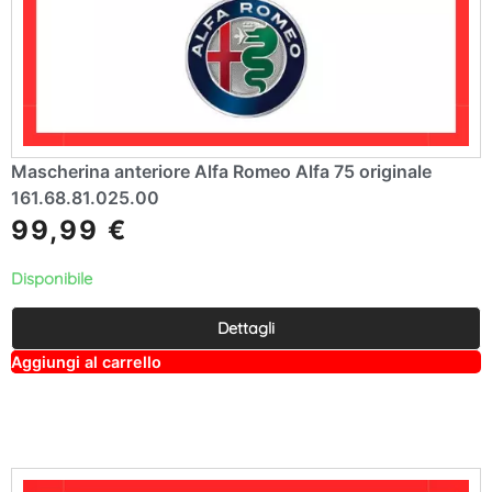
Mascherina anteriore Alfa Romeo Alfa 75 originale
161.68.81.025.00
99,99
€
Disponibile
Dettagli
A
Aggiungi al carrello
lt
e
r
n
a
ti
v