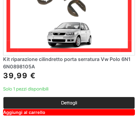
Kit riparazione cilindretto porta serratura Vw Polo 6N1
6N0898105A
39,99
€
Solo 1 pezzi disponibili
Dettagli
A
Aggiungi al carrello
lt
e
r
n
a