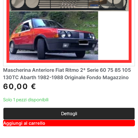
Mascherina Anteriore Fiat Ritmo 2ª Serie 60 75 85 105
130TC Abarth 1982-1988 Originale Fondo Magazzino
60,00
€
Solo 1 pezzi disponibili
Dettagli
A
Aggiungi al carrello
lt
e
r