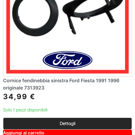
Cornice fendinebbia sinistra Ford Fiesta 1991 1996
originale 7313923
34,99
€
Solo 1 pezzi disponibili
Dettagli
A
Aggiungi al carrello