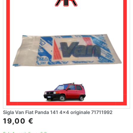
:
Sigla Van Fiat Panda 141 4×4 originale 71711992
19,00
€