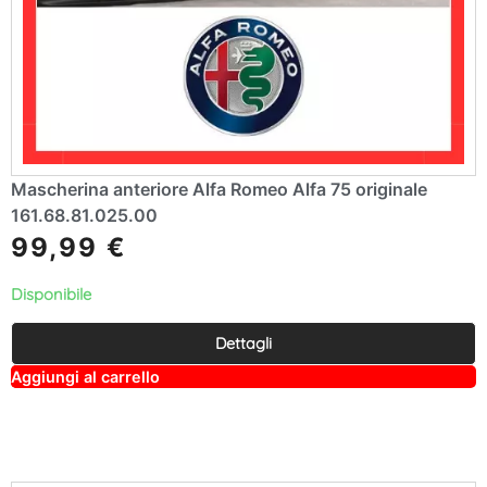
Mascherina anteriore Alfa Romeo Alfa 75 originale
161.68.81.025.00
99,99
€
Disponibile
Dettagli
A
Aggiungi al carrello
lt
e
r
n
a
ti