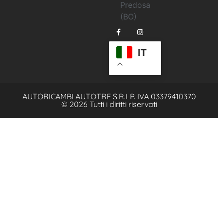
Predosa
(BO)
IT
AUTORICAMBI AUTOTRE S.R.L
P. IVA 03379410370
© 2026 Tutti i diritti riservati