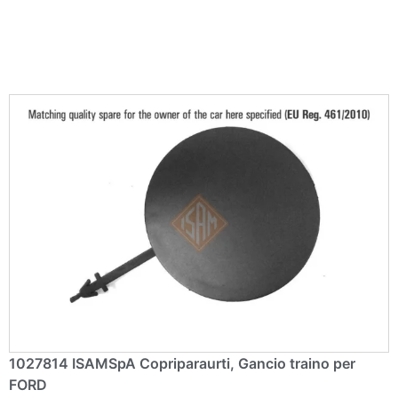
e
r
n
a
ti
v
e
:
1027814 ISAMSpA Copriparaurti, Gancio traino per
FORD