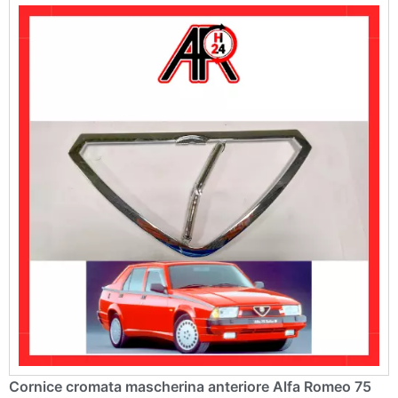
v
e
:
Cornice cromata mascherina anteriore Alfa Romeo 75