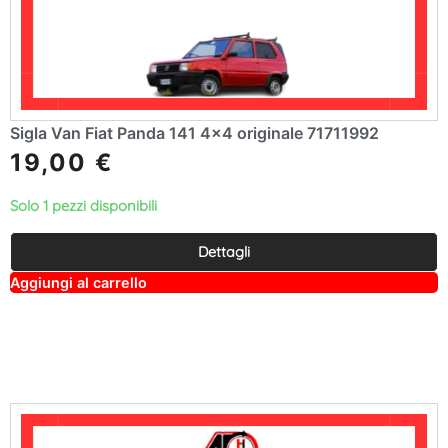
Sigla Van Fiat Panda 141 4×4 originale 71711992
19,00
€
Solo 1 pezzi disponibili
Dettagli
A
Aggiungi al carrello
lt
e
r
n
a
ti
v
e
: