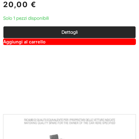
20,00
€
Solo 1 pezzi disponibili
Dettagli
A
Aggiungi al carrello
lt
e
r
n
a
ti
v
e
: