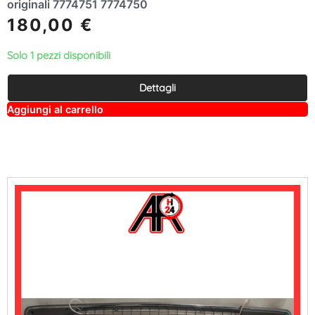
originali 7774751 7774750
180,00
€
Solo 1 pezzi disponibili
Dettagli
A
Aggiungi al carrello
lt
e
r
n
a
ti
v
e
: