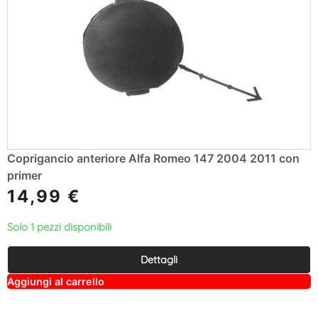
Coprigancio anteriore Alfa Romeo 147 2004 2011 con
primer
14,99
€
Solo 1 pezzi disponibili
Dettagli
A
Aggiungi al carrello
lt
e
r