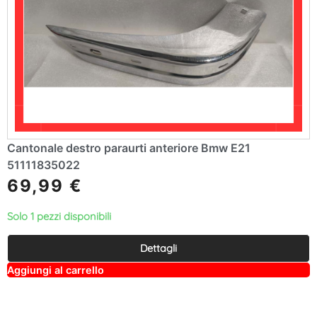
Cantonale destro paraurti anteriore Bmw E21
51111835022
69,99
€
Solo 1 pezzi disponibili
Dettagli
A
Aggiungi al carrello
lt
e
r
n