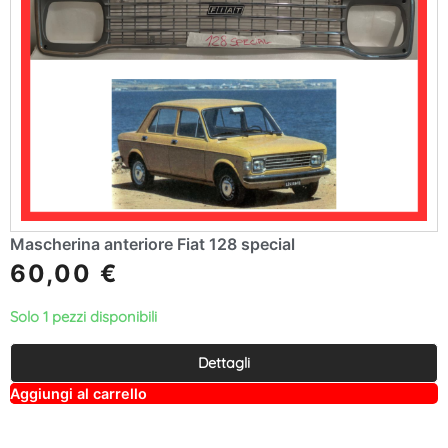
Mascherina anteriore Fiat 128 special
60,00
€
Solo 1 pezzi disponibili
Dettagli
A
Aggiungi al carrello
lt
e
r