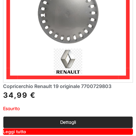
Copricerchio Renault 19 originale 7700729803
34,99
€
Esaurito
Dettagli
A
Leggi tutto
lt