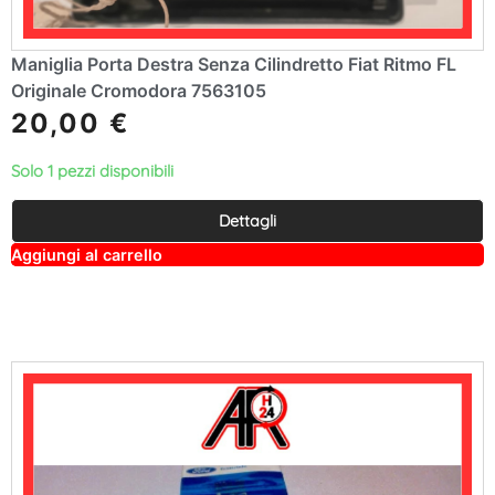
Maniglia Porta Destra Senza Cilindretto Fiat Ritmo FL
Originale Cromodora 7563105
20,00
€
Solo 1 pezzi disponibili
Dettagli
A
Aggiungi al carrello
lt
e
r
n
a
ti
v
e
: