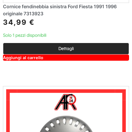
Cornice fendinebbia sinistra Ford Fiesta 1991 1996
originale 7313923
34,99
€
Solo 1 pezzi disponibili
Dettagli
A
Aggiungi al carrello
lt
e
r
n
a
ti
v
e
: