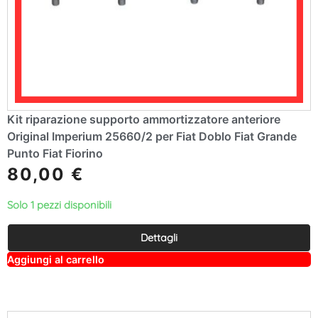
Kit riparazione supporto ammortizzatore anteriore
Original Imperium 25660/2 per Fiat Doblo Fiat Grande
Punto Fiat Fiorino
80,00
€
Solo 1 pezzi disponibili
Dettagli
A
Aggiungi al carrello
lt
e
r
n
a