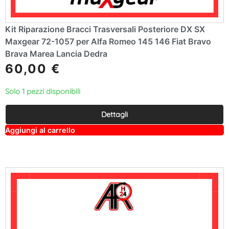
Kit Riparazione Bracci Trasversali Posteriore DX SX
Maxgear 72-1057 per Alfa Romeo 145 146 Fiat Bravo
Brava Marea Lancia Dedra
60,00
€
Solo 1 pezzi disponibili
Dettagli
A
Aggiungi al carrello
lt
e
r
n
a
ti
v
e
: