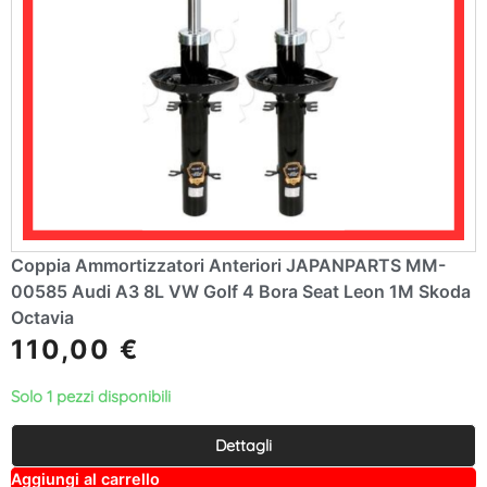
Coppia Ammortizzatori Anteriori JAPANPARTS MM-
00585 Audi A3 8L VW Golf 4 Bora Seat Leon 1M Skoda
Octavia
110,00
€
Solo 1 pezzi disponibili
Dettagli
A
Aggiungi al carrello