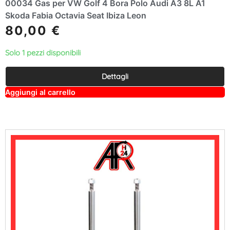
00034 Gas per VW Golf 4 Bora Polo Audi A3 8L A1
Skoda Fabia Octavia Seat Ibiza Leon
80,00
€
Solo 1 pezzi disponibili
Dettagli
A
Aggiungi al carrello
lt
e
r
n
a
ti
v
e
: