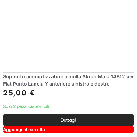
e
r
n
a
ti
v
e
:
Supporto ammortizzatore a molla Akron Malo 14812 per
Fiat Punto Lancia Y anteriore sinistro e destro
25,00
€
Solo 2 pezzi disponibili
Dettagli
A
Aggiungi al carrello
lt