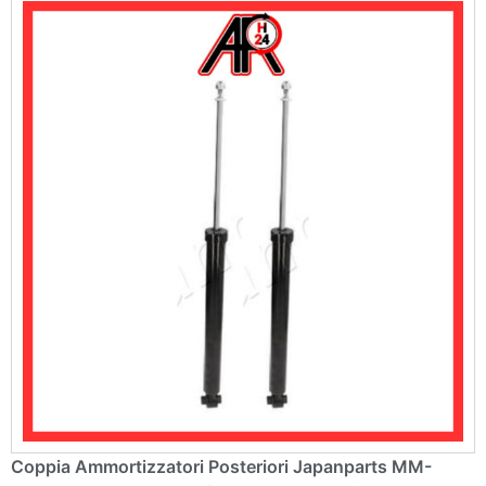
ti
v
e
:
Coppia Ammortizzatori Posteriori Japanparts MM-