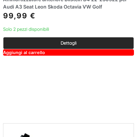
Audi A3 Seat Leon Skoda Octavia VW Golf
99,99
€
Solo 2 pezzi disponibili
Dettagli
A
Aggiungi al carrello
lt
e
r
n
a
ti
v
e
: