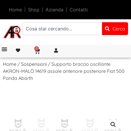
Home
Shop
Azienda
Contatti
Cerca
0
Home
/
Sospensioni
/ Supporto braccio oscillante
AKRON-MALÒ 14619 assale anteriore posteriore Fiat 500
Panda Abarth