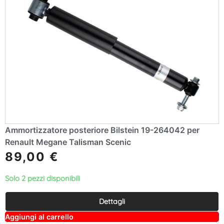
Ammortizzatore posteriore Bilstein 19-264042 per
Renault Megane Talisman Scenic
89,00
€
Solo 2 pezzi disponibili
Dettagli
A
Aggiungi al carrello
lt