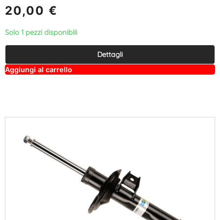
20,00
€
Solo 1 pezzi disponibili
Dettagli
A
Aggiungi al carrello
lt
e
r
n
a
ti
v
e
: