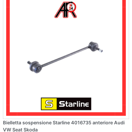
v
e
:
Bielletta sospensione Starline 4016735 anteriore Audi
VW Seat Skoda