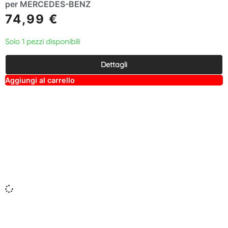
per MERCEDES-BENZ
74,99
€
Solo 1 pezzi disponibili
Dettagli
A
Aggiungi al carrello
lt
e
r
n
a
ti
v
e
: