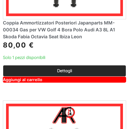
Coppia Ammortizzatori Posteriori Japanparts MM-
00034 Gas per VW Golf 4 Bora Polo Audi A3 8L A1
Skoda Fabia Octavia Seat Ibiza Leon
80,00
€
Solo 1 pezzi disponibili
Dettagli
A
Aggiungi al carrello
lt
e
r
n
a
ti
v
e
: