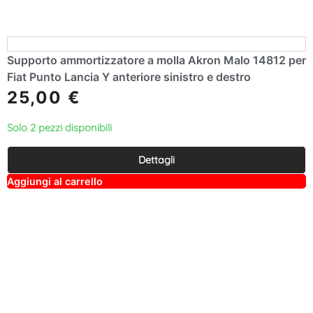
Supporto ammortizzatore a molla Akron Malo 14812 per
Fiat Punto Lancia Y anteriore sinistro e destro
25,00
€
Solo 2 pezzi disponibili
Dettagli
A
Aggiungi al carrello
lt
e
r
n
a
ti
v
e
: