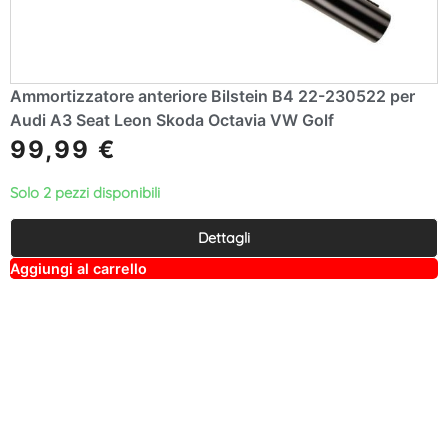
Ammortizzatore anteriore Bilstein B4 22-230522 per
Audi A3 Seat Leon Skoda Octavia VW Golf
99,99
€
Solo 2 pezzi disponibili
Dettagli
A
Aggiungi al carrello
lt
e
r
n
a
ti
v
e
: