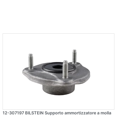
a
ti
v
e
:
12-307197 BILSTEIN Supporto ammortizzatore a molla