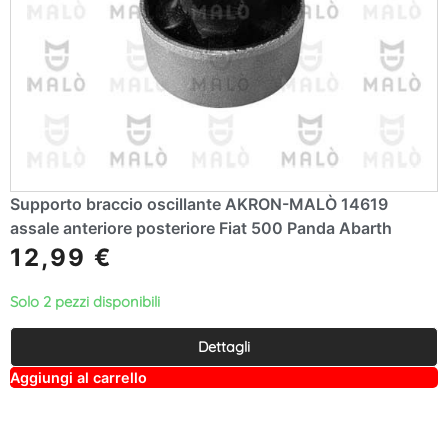
Supporto braccio oscillante AKRON-MALÒ 14619
assale anteriore posteriore Fiat 500 Panda Abarth
12,99
€
Solo 2 pezzi disponibili
Dettagli
A
Aggiungi al carrello
lt
e
r
n