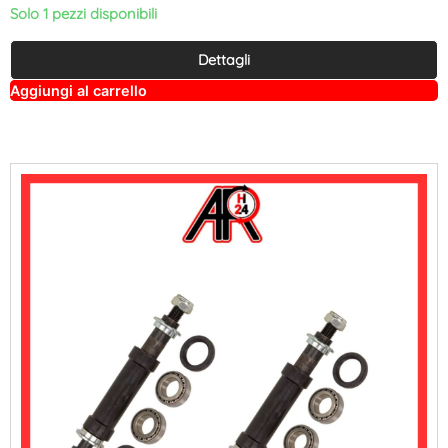
Solo 1 pezzi disponibili
Dettagli
A
Aggiungi al carrello
lt
e
r
n
a
ti
v
e
: