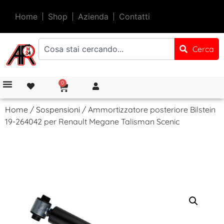
Home
Shop
Azienda
Contatti
Cerca
0
Home
/
Sospensioni
/ Ammortizzatore posteriore Bilstein
19-264042 per Renault Megane Talisman Scenic