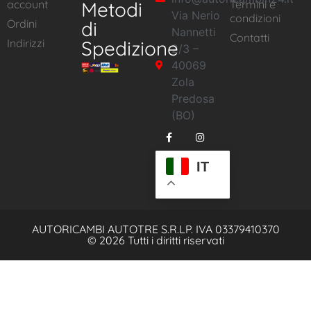
account
Metodi
Termini e
Via Nerio
condizioni
Ordini
di
Nannetti
Contatti
Indirizzi
Spedizione
2/3 –
40069
Zola
Predosa
(BO)
IT
AUTORICAMBI AUTOTRE S.R.L
P. IVA 03379410370
© 2026 Tutti i diritti riservati