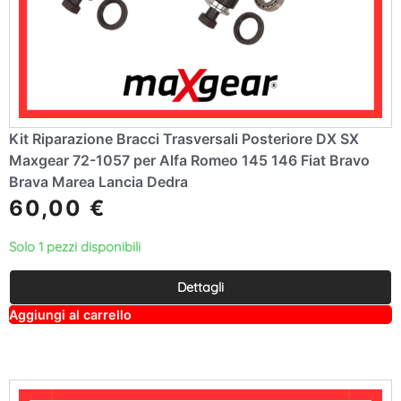
Kit Riparazione Bracci Trasversali Posteriore DX SX
Maxgear 72-1057 per Alfa Romeo 145 146 Fiat Bravo
Brava Marea Lancia Dedra
60,00
€
Solo 1 pezzi disponibili
Dettagli
A
Aggiungi al carrello
lt
e
r
n
a
ti