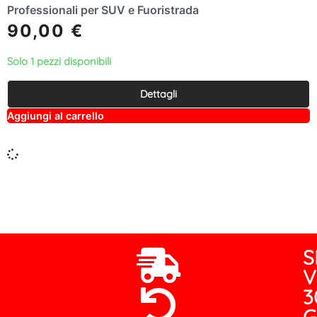
Professionali per SUV e Fuoristrada
90,00
€
Solo 1 pezzi disponibili
Dettagli
A
Aggiungi al carrello
lt
e
r
n
a
ti
v
e
:
S
V
3
G