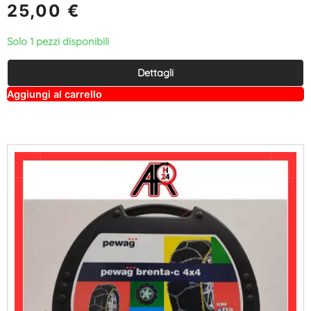
25,00
€
Solo 1 pezzi disponibili
Dettagli
A
Aggiungi al carrello
lt
e
r
n
a
ti
v
e
: