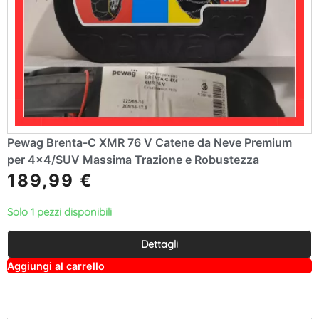
Pewag Brenta-C XMR 76 V Catene da Neve Premium
per 4×4/SUV Massima Trazione e Robustezza
189,99
€
Solo 1 pezzi disponibili
Dettagli
A
Aggiungi al carrello
lt
e
r
n