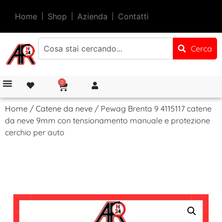
Home
Shop
Azienda
Contatti
Cerca
0
Home
/
Catene da neve
/ Pewag Brenta 9 4115117 catene
da neve 9mm con tensionamento manuale e protezione
cerchio per auto