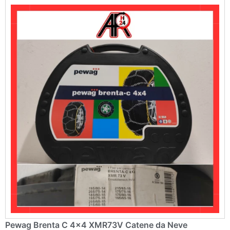
a
ti
v
e
:
Pewag Brenta C 4×4 XMR73V Catene da Neve