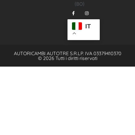
(BO)
IT
AUTORICAMBI AUTOTRE S.R.L
P. IVA 03379410370
© 2026 Tutti i diritti riservati