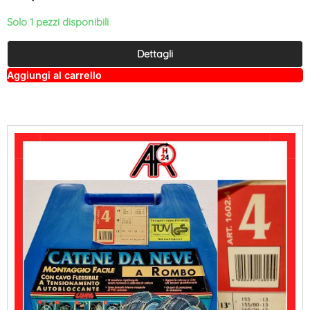
Solo 1 pezzi disponibili
Dettagli
A
Aggiungi al carrello
lt
e
r
n
a
ti
v
e
: