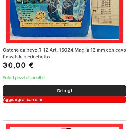
Catene da neve R-12 Art. 16024 Maglia 12 mm con cavo
flessibile e cricchetto
30,00
€
Solo 1 pezzi disponibili
Dettagli
A
Aggiungi al carrello
lt
e
r
n
a
ti