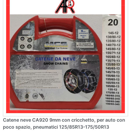
v
e
:
Catene neve CA920 9mm con cricchetto, per auto con
poco spazio, pneumatici 125/85R13-175/50R13