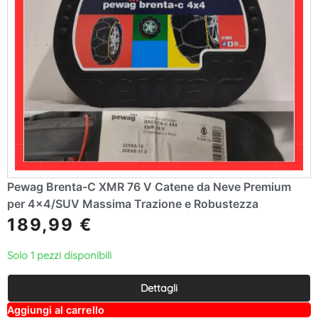
Pewag Brenta-C XMR 76 V Catene da Neve Premium
per 4×4/SUV Massima Trazione e Robustezza
189,99
€
Solo 1 pezzi disponibili
Dettagli
A
Aggiungi al carrello