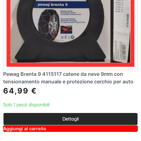
Pewag Brenta 9 4115117 catene da neve 9mm con
tensionamento manuale e protezione cerchio per auto
64,99
€
Solo 1 pezzi disponibili
Dettagli
A
Aggiungi al carrello
lt
e