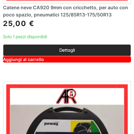
Catene neve CA920 9mm con cricchetto, per auto con
poco spazio, pneumatici 125/85R13-175/50R13
25,00
€
Solo 1 pezzi disponibili
Dettagli
A
Aggiungi al carrello
lt
e
r
n
a
ti
v
e
: