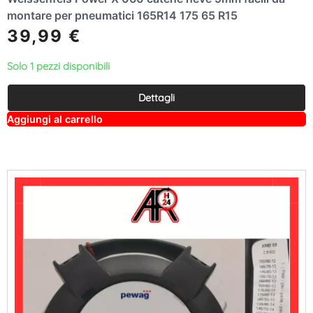
montare per pneumatici 165R14 175 65 R15
39,99
€
Solo 1 pezzi disponibili
Dettagli
A
Aggiungi al carrello
lt
e
r
n
a
ti
v
e
: