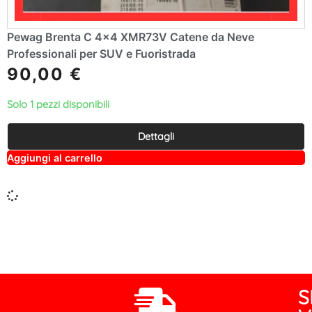
Pewag Brenta C 4×4 XMR73V Catene da Neve
Professionali per SUV e Fuoristrada
90,00
€
Solo 1 pezzi disponibili
Dettagli
A
Aggiungi al carrello
lt
e
r
n
a
ti
v
e
:
S