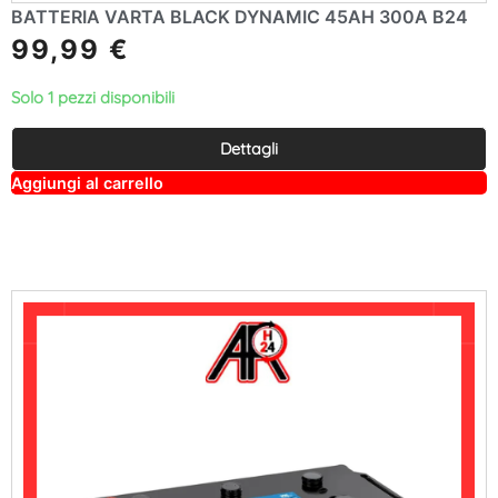
BATTERIA VARTA BLACK DYNAMIC 45AH 300A B24
99,99
€
Solo 1 pezzi disponibili
Dettagli
A
Aggiungi al carrello
lt
e
r
n
a
ti
v
e
: