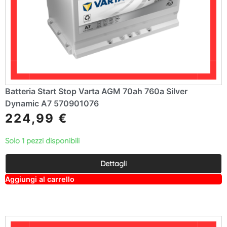
Batteria Start Stop Varta AGM 70ah 760a Silver
Dynamic A7 570901076
224,99
€
Solo 1 pezzi disponibili
Dettagli
A
Aggiungi al carrello
lt
e
r
n
a
ti