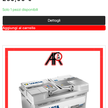
Solo 1 pezzi disponibili
Dettagli
A
Aggiungi al carrello
lt
e
r
n
a
ti
v
e
: