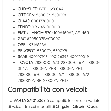
CHRYSLER
: BERH6680AA
CITROËN
: 5600CY, 5600X8
CLAAS
: 0001778000
FENDT
: X991451000010
FIAT / LANCIA
: 5704100646062, AF-H6R
GAC
: 8205003BAC0000
OPEL
: 93168886
PEUGEOT
: 5600CY, 5600X8
SAAB
: 400107918, 400126397, 400130019
TOYOTA
: 28800-0L670, 28800-0L671, 28800-
0L672, 28800-YZZBB, 28800-YZZHD,
288000L670, 288000L671, 288000L672,
28800YZZBB, 28800YZZHD
Compatibilità con veicoli
:
La
VARTA 574013068
è compatibile con una varietà
di veicoli, tra cui modelli di
Chrysler
,
Citroën
,
Claas
,