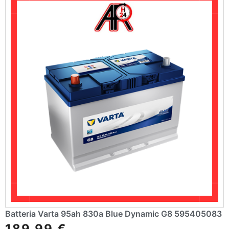
v
e
:
Batteria Varta 95ah 830a Blue Dynamic G8 595405083
189,99
€