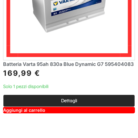
Batteria Varta 95ah 830a Blue Dynamic G7 595404083
169,99
€
Solo 1 pezzi disponibili
Dettagli
A
Aggiungi al carrello
lt
e
r
n
a