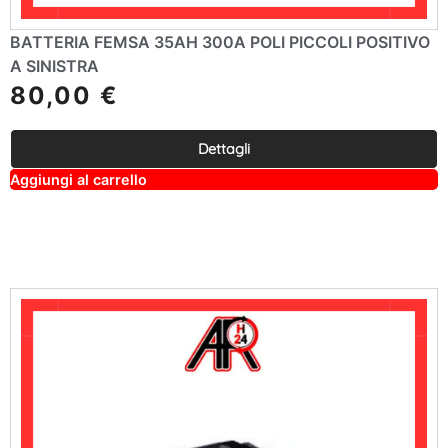
BATTERIA FEMSA 35AH 300A POLI PICCOLI POSITIVO
A SINISTRA
80,00
€
Dettagli
A
Aggiungi al carrello
lt
e
r
n
a
ti
v
e
: