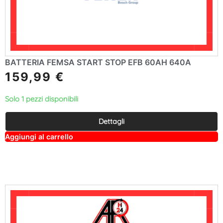
BATTERIA FEMSA START STOP EFB 60AH 640A
159,99
€
Solo 1 pezzi disponibili
Dettagli
A
Aggiungi al carrello
lt
e
r
n
a
ti
v
e
: