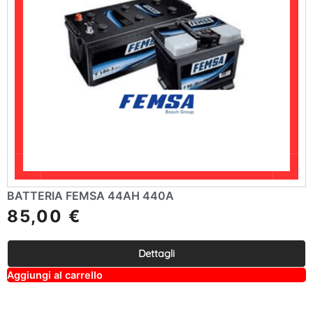
BATTERIA FEMSA 44AH 440A
85,00
€
Dettagli
A
Aggiungi al carrello
lt
e
r