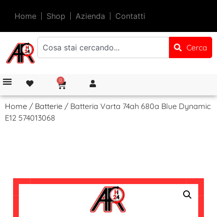
Home
Shop
Azienda
Contatti
Cerca
0
Home
/
Batterie
/ Batteria Varta 74ah 680a Blue Dynamic
E12 574013068