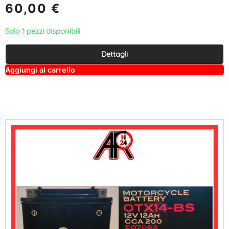
60,00
€
Solo 1 pezzi disponibili
Dettagli
A
Aggiungi al carrello
lt
e
r
n
a
ti
v
e
: