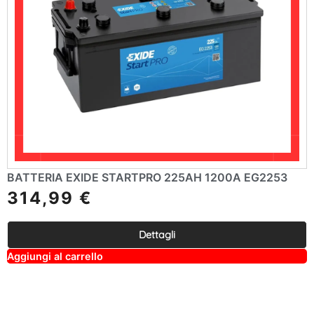
BATTERIA EXIDE STARTPRO 225AH 1200A EG2253
314,99
€
Dettagli
A
Aggiungi al carrello
lt
e
r
n
a