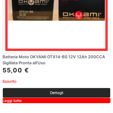
Batteria Moto OKYAMI OTX14-BS 12V 12Ah 200CCA
Sigillata Pronta all’Uso
55,00
€
Esaurito
Dettagli
A
Leggi tutto
lt
e
r