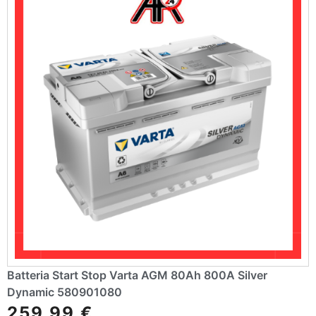
e
:
Batteria Start Stop Varta AGM 80Ah 800A Silver
Dynamic 580901080
259,99
€