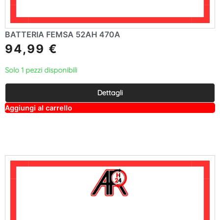
BATTERIA FEMSA 52AH 470A
94,99
€
Solo 1 pezzi disponibili
Dettagli
A
Aggiungi al carrello
lt
e
r
n
a
ti
v
e
: