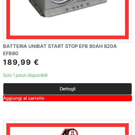
BATTERIA UNIBAT START STOP EFB 80AH 820A
EFB80
189,99
€
Solo 1 pezzi disponibili
Dettagli
A
Aggiungi al carrello
lt
e
r
n
a
ti
v