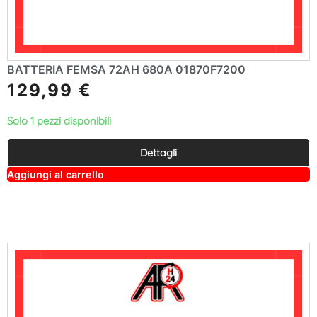
BATTERIA FEMSA 72AH 680A 01870F7200
129,99
€
Solo 1 pezzi disponibili
Dettagli
A
Aggiungi al carrello
lt
e
r
n
a
ti
v
e
: