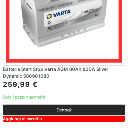
Batteria Start Stop Varta AGM 80Ah 800A Silver
Dynamic 580901080
259,99
€
Solo 1 pezzi disponibili
Dettagli
A
Aggiungi al carrello
lt
e