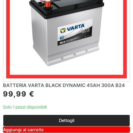
BATTERIA VARTA BLACK DYNAMIC 45AH 300A B24
99,99
€
Solo 1 pezzi disponibili
Dettagli
A
Aggiungi al carrello