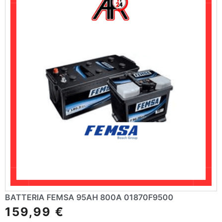
e
:
BATTERIA FEMSA 95AH 800A 01870F9500
159,99
€