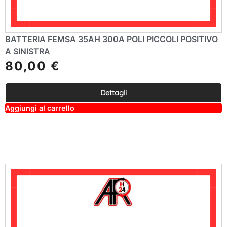
BATTERIA FEMSA 35AH 300A POLI PICCOLI POSITIVO
A SINISTRA
80,00
€
Dettagli
A
Aggiungi al carrello
lt
e
r
n
a
ti
v
e
: