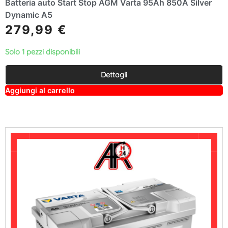
Batteria auto Start Stop AGM Varta 95Ah 850A Silver
Dynamic A5
279,99
€
Solo 1 pezzi disponibili
Dettagli
A
Aggiungi al carrello
lt
e
r
n
a
ti
v
e
: