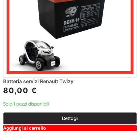
Batteria servizi Renault Twizy
80,00
€
Solo 1 pezzi disponibili
Dettagli
A
Aggiungi al carrello
lt
e