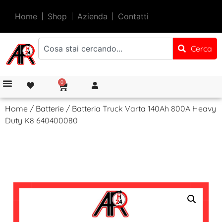
Home
Shop
Azienda
Contatti
Cerca
0
Home
/
Batterie
/ Batteria Truck Varta 140Ah 800A Heavy
Duty K8 640400080