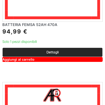
BATTERIA FEMSA 52AH 470A
94,99
€
Solo 1 pezzi disponibili
Dettagli
A
Aggiungi al carrello
lt
e
r
n
a
ti
v
e
: