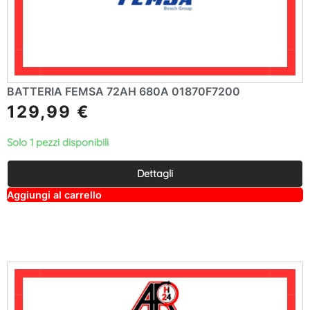
BATTERIA FEMSA 72AH 680A 01870F7200
129,99
€
Solo 1 pezzi disponibili
Dettagli
A
Aggiungi al carrello
lt
e
r
n
a
ti
v
e
: