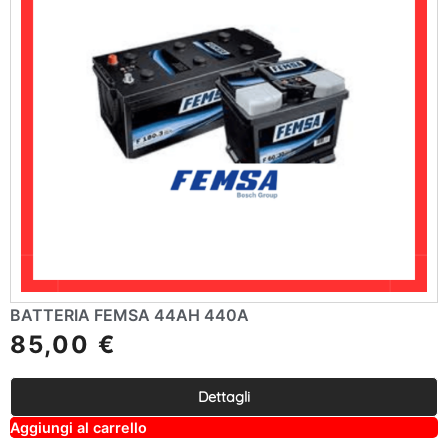
BATTERIA FEMSA 44AH 440A
85,00
€
Dettagli
A
Aggiungi al carrello
lt