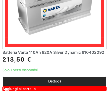
Batteria Varta 110Ah 920A Silver Dynamic 610402092
213,50
€
Solo 1 pezzi disponibili
Dettagli
A
Aggiungi al carrello
lt
e
r
n
a