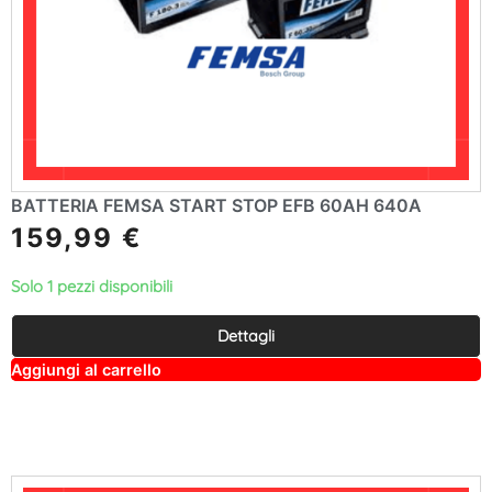
BATTERIA FEMSA START STOP EFB 60AH 640A
159,99
€
Solo 1 pezzi disponibili
Dettagli
A
Aggiungi al carrello
lt
e
r
n
a
ti
v