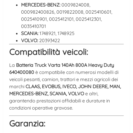
MERCEDES-BENZ:
0009824008,
000982400826, 0019822008, 0025410601,
0025410901, 0025412101, 0025412301,
0035410701
SCANIA:
1748921, 1748925
VOLVO:
20393422
Compatibilità veicoli:
La
Batteria Truck Varta 140Ah 800A Heavy Duty
640400080
è compatibile con numerosi modelli di
veicoli pesanti, camion, trattori e mezzi agricoli dei
marchi
CLAAS, EVOBUS, IVECO, JOHN DEERE, MAN,
MERCEDES-BENZ, SCANIA, VOLVO
e altri,
garantendo prestazioni affidabili e durature in
condizioni operative gravose.
Garanzia: