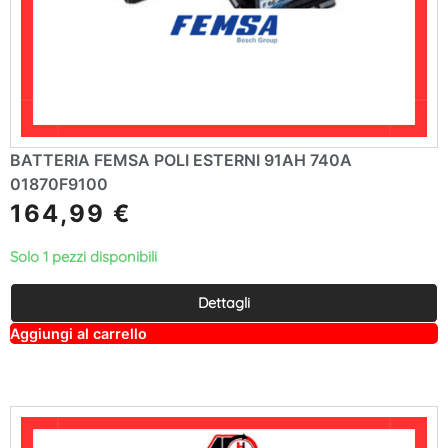
BATTERIA FEMSA POLI ESTERNI 91AH 740A
01870F9100
164,99
€
Solo 1 pezzi disponibili
Dettagli
A
Aggiungi al carrello
lt
e
r
n
a
ti
v