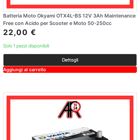
Batteria Moto Okyami OTX4L-BS 12V 3Ah Maintenance
Free con Acido per Scooter e Moto 50-250cc
22,00
€
Solo 1 pezzi disponibili
Dettagli
A
Aggiungi al carrello
lt
e
r
n
a
ti
v
e
: