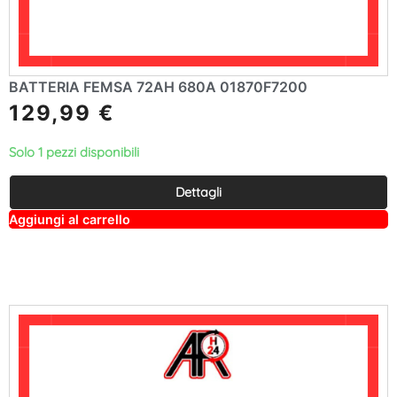
BATTERIA FEMSA 72AH 680A 01870F7200
129,99
€
Solo 1 pezzi disponibili
Dettagli
A
Aggiungi al carrello
lt
e
r
n
a
ti
v
e
: