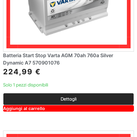
Batteria Start Stop Varta AGM 70ah 760a Silver
Dynamic A7 570901076
224,99
€
Solo 1 pezzi disponibili
Dettagli
A
Aggiungi al carrello
lt
e
r
n
a
ti