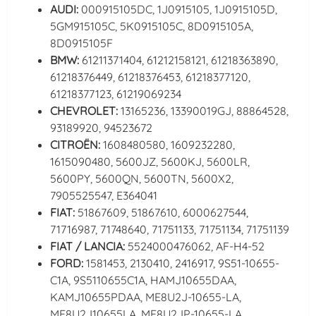
AUDI:
000915105DC, 1J0915105, 1J0915105D,
5GM915105C, 5K0915105C, 8D0915105A,
8D0915105F
BMW:
61211371404, 61212158121, 61218363890,
61218376449, 61218376453, 61218377120,
61218377123, 61219069234
CHEVROLET:
13165236, 13390019GJ, 88864528,
93189920, 94523672
CITROËN:
1608480580, 1609232280,
1615090480, 5600JZ, 5600KJ, 5600LR,
5600PY, 5600QN, 5600TN, 5600X2,
7905525547, E364041
FIAT:
51867609, 51867610, 6000627544,
71716987, 71748640, 71751133, 71751134, 71751139
FIAT / LANCIA:
5524000476062, AF-H4-52
FORD:
1581453, 2130410, 2416917, 9S51-10655-
C1A, 9S5110655C1A, HAMJ10655DAA,
KAMJ10655PDAA, ME8U2J-10655-LA,
ME8U2J10655LA, ME8U2JP-10655-LA,