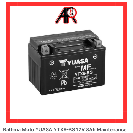
v
e
:
Batteria Moto YUASA YTX9-BS 12V 8Ah Maintenance