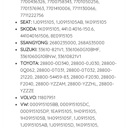
7700436326, 7700758343, 7701050256,
7701376963, 7701410006, 7711130066,
7711222756
SEAT:
1J0915105, 1J0915105AB, 1K0915105
SKODA:
1K0915105, 441.0.4016-150.6,
441040161506, 8E0915105
SSANGYONG:
2680235000, 268AS35000
SUZUKI:
33610-821V1, 3361060G10BMF,
3361060G10BNW, 33610821V1
TOYOTA:
28800-0D340, 28800-0J030, 28800-
0Q062, 28800-0T031, 28800-0T032, 28800-
21220, 28800-54459-83, 28800-F2030, 28800-
F2040, 28800-YZZAM, 28800-YZZHL, 28800-
YZZZE
VOLVO:
11807951
VW:
000915105BB, 000915105DC,
000915105DP, 1EA915105, 1H0915105,
1H0915105B, 1H0915105F, 1J0915105,
1J0915105AB, 1J0915105D, 1K0915105,