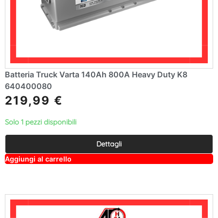
Batteria Truck Varta 140Ah 800A Heavy Duty K8
640400080
219,99
€
Solo 1 pezzi disponibili
Dettagli
A
Aggiungi al carrello
lt
e
r
n
a
ti
v