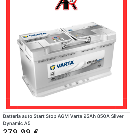
e
:
Batteria auto Start Stop AGM Varta 95Ah 850A Silver
Dynamic A5
279,99
€