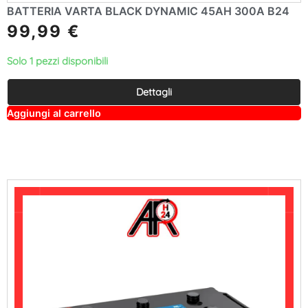
BATTERIA VARTA BLACK DYNAMIC 45AH 300A B24
99,99
€
Solo 1 pezzi disponibili
Dettagli
A
Aggiungi al carrello
lt
e
r
n
a
ti
v
e
: