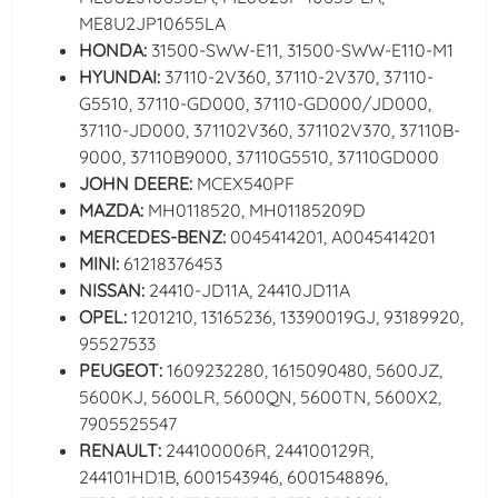
ME8U2JP10655LA
HONDA:
31500-SWW-E11, 31500-SWW-E110-M1
HYUNDAI:
37110-2V360, 37110-2V370, 37110-
G5510, 37110-GD000, 37110-GD000/JD000,
37110-JD000, 371102V360, 371102V370, 37110B-
9000, 37110B9000, 37110G5510, 37110GD000
JOHN DEERE:
MCEX540PF
MAZDA:
MH0118520, MH01185209D
MERCEDES-BENZ:
0045414201, A0045414201
MINI:
61218376453
NISSAN:
24410-JD11A, 24410JD11A
OPEL:
1201210, 13165236, 13390019GJ, 93189920,
95527533
PEUGEOT:
1609232280, 1615090480, 5600JZ,
5600KJ, 5600LR, 5600QN, 5600TN, 5600X2,
7905525547
RENAULT:
244100006R, 244100129R,
244101HD1B, 6001543946, 6001548896,