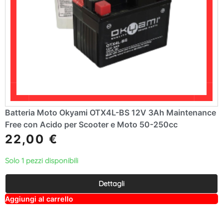
Batteria Moto Okyami OTX4L-BS 12V 3Ah Maintenance
Free con Acido per Scooter e Moto 50-250cc
22,00
€
Solo 1 pezzi disponibili
Dettagli
A
Aggiungi al carrello
lt
e
r