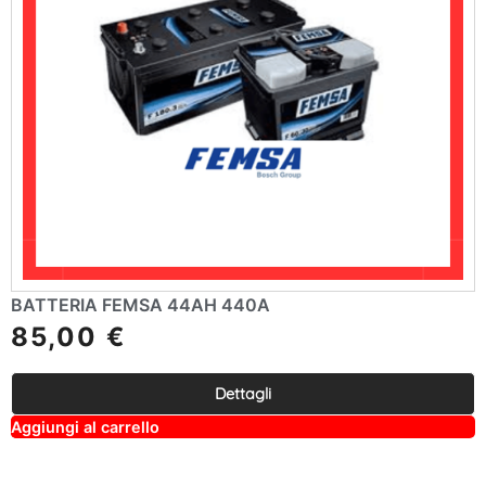
BATTERIA FEMSA 44AH 440A
85,00
€
Dettagli
A
Aggiungi al carrello
lt
e
r