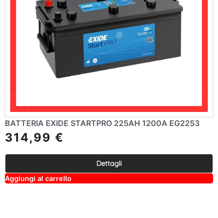
BATTERIA EXIDE STARTPRO 225AH 1200A EG2253
314,99
€
Dettagli
A
Aggiungi al carrello
lt
e
r
n
a