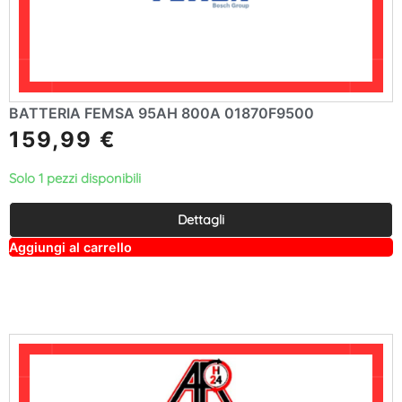
BATTERIA FEMSA 95AH 800A 01870F9500
159,99
€
Solo 1 pezzi disponibili
Dettagli
A
Aggiungi al carrello
lt
e
r
n
a
ti
v
e
: