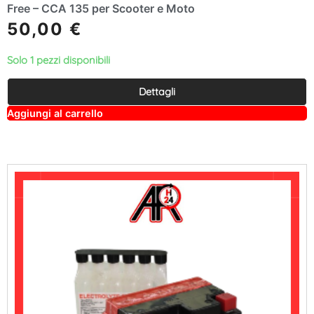
Free – CCA 135 per Scooter e Moto
50,00
€
Solo 1 pezzi disponibili
Dettagli
A
Aggiungi al carrello
lt
e
r
n
a
ti
v
e
: