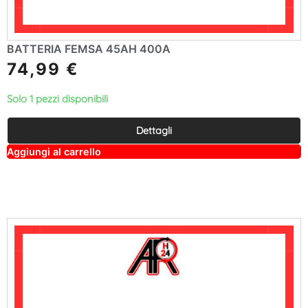
BATTERIA FEMSA 45AH 400A
74,99
€
Solo 1 pezzi disponibili
Dettagli
A
Aggiungi al carrello
lt
e
r
n
a
ti
v
e
: