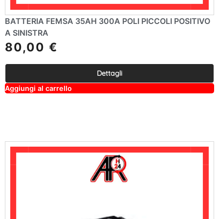
BATTERIA FEMSA 35AH 300A POLI PICCOLI POSITIVO
A SINISTRA
80,00
€
Dettagli
A
Aggiungi al carrello
lt
e
r
n
a
ti
v
e
: