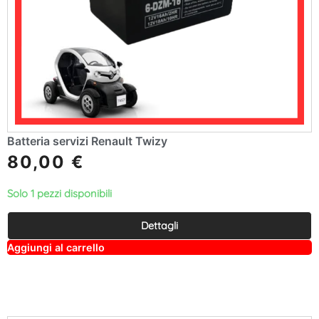
Batteria servizi Renault Twizy
80,00
€
Solo 1 pezzi disponibili
Dettagli
A
Aggiungi al carrello
lt
e
r
n
a
ti