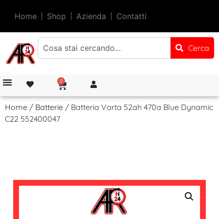
Home
Shop
Azienda
Contatti
Cerca
0
Home
/
Batterie
/ Batteria Varta 52ah 470a Blue Dynamic
C22 552400047