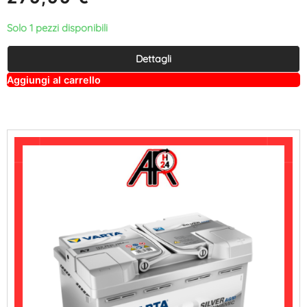
Solo 1 pezzi disponibili
Dettagli
A
Aggiungi al carrello
lt
e
r
n
a
ti
v
e
: