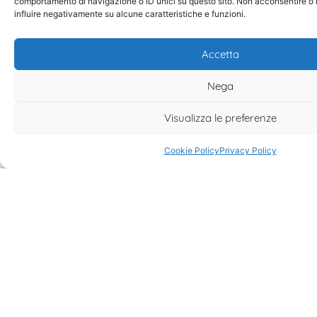
comportamento di navigazione o ID unici su questo sito. Non acconsentire o r
influire negativamente su alcune caratteristiche e funzioni.
Accetta
Nega
Visualizza le preferenze
Cookie Policy
Privacy Policy