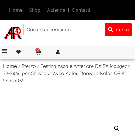
Home
Shop
Azienda
Contatti
Cerca
0
Home
/
Sterzo
/ Testina Assale Anteriore DX SX Maxgear
72-2866 per Chevrolet Aveo Kalos Daewoo Kalos OEM
96535089