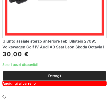
Giunto assiale sterzo anteriore Febi Bilstein 27095
Volkswagen Golf IV Audi A3 Seat Leon Skoda Octavia I
30,00
€
Solo 1 pezzi disponibili
Dettagli
A
Aggiungi al carrello
lt
e
r
n
a
ti