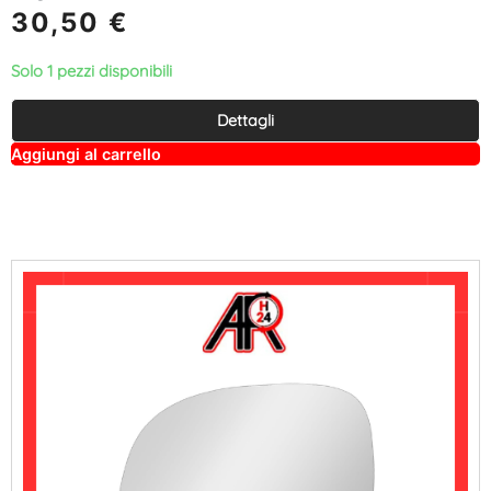
30,50
€
Solo 1 pezzi disponibili
Dettagli
A
Aggiungi al carrello
lt
e
r
n
a
ti
v
e
: