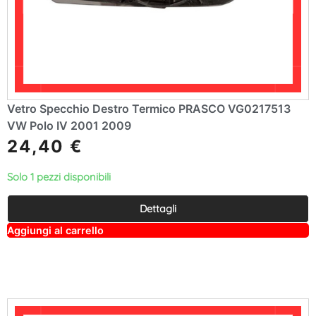
Vetro Specchio Destro Termico PRASCO VG0217513
VW Polo IV 2001 2009
24,40
€
Solo 1 pezzi disponibili
Dettagli
A
Aggiungi al carrello
lt
e
r
n
a
ti
v