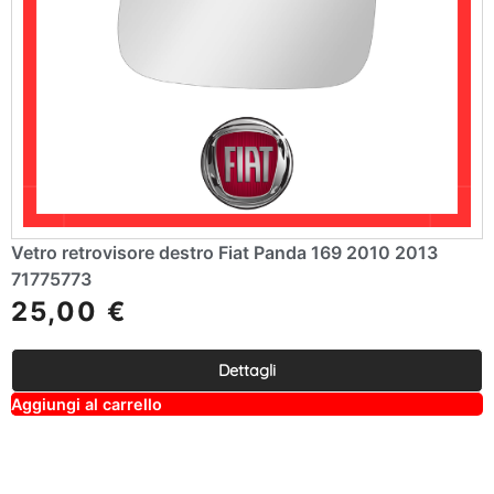
Vetro retrovisore destro Fiat Panda 169 2010 2013
71775773
25,00
€
Dettagli
A
Aggiungi al carrello
lt
e
r
n
a