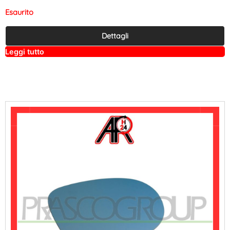
Esaurito
Dettagli
A
Leggi tutto
lt
e
r
n
a
ti
v
e
: