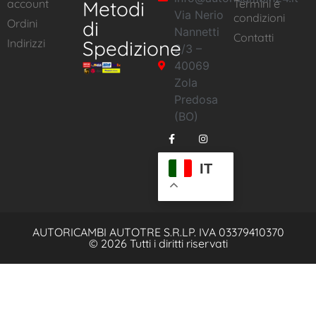
account
Metodi
Termini e
Via Nerio
condizioni
Ordini
di
Nannetti
Contatti
Indirizzi
Spedizione
2/3 –
40069
Zola
Predosa
(BO)
IT
AUTORICAMBI AUTOTRE S.R.L
P. IVA 03379410370
© 2026 Tutti i diritti riservati