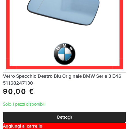
Vetro Specchio Destro Blu Originale BMW Serie 3 E46
51168247130
90,00
€
Solo 1 pezzi disponibili
Dettagli
A
Aggiungi al carrello