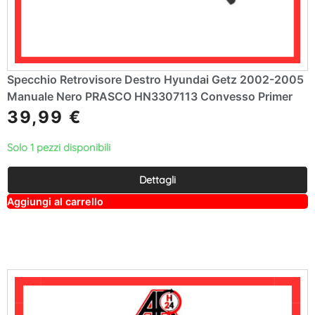
Specchio Retrovisore Destro Hyundai Getz 2002-2005
Manuale Nero PRASCO HN3307113 Convesso Primer
39,99
€
Solo 1 pezzi disponibili
Dettagli
A
Aggiungi al carrello
lt
e
r
n
a
ti
v
e
: