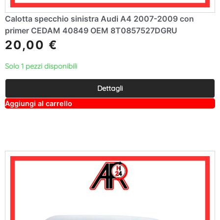
Calotta specchio sinistra Audi A4 2007-2009 con
primer CEDAM 40849 OEM 8T0857527DGRU
20,00
€
Solo 1 pezzi disponibili
Dettagli
A
Aggiungi al carrello
lt
e
r
n
a
ti
v
e
: