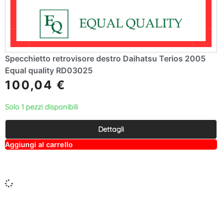
Specchietto retrovisore destro Daihatsu Terios 2005
Equal quality RD03025
100,04
€
Solo 1 pezzi disponibili
Dettagli
A
Aggiungi al carrello
lt
e
r
n
a
ti
v
e
: