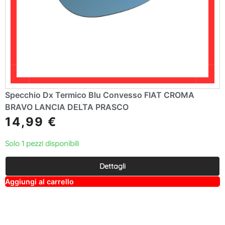
Specchio Dx Termico Blu Convesso FIAT CROMA
BRAVO LANCIA DELTA PRASCO
14,99
€
Solo 1 pezzi disponibili
Dettagli
A
Aggiungi al carrello
lt
e
r
n
a