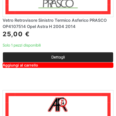
Vetro Retrovisore Sinistro Termico Asferico PRASCO
OP4107514 Opel Astra H 2004 2014
25,00
€
Solo 1 pezzi disponibili
Dettagli
A
Aggiungi al carrello
lt
e
r
n
a
ti
v
e
: