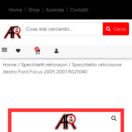
Home
Shop
Azienda
Contatti
Cerca
0
Home
/
Specchietti retrovisori
/ Specchietto retrovisore
destro Ford Focus 2005 2007 R02104D