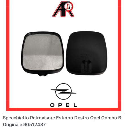
e
:
Specchietto Retrovisore Esterno Destro Opel Combo B
Originale 90512437