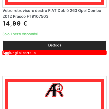
Vetro retrovisore destro FIAT Doblò 263 Opel Combo
2012 Prasco FT9107503
14,99
€
Solo 1 pezzi disponibili
Dettagli
A
Aggiungi al carrello
lt
e
r
n
a
ti
v
e
: