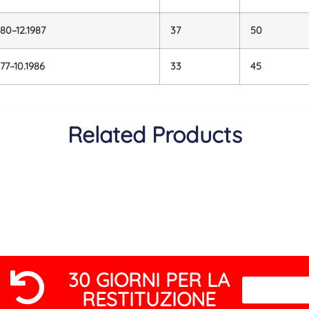
980–12.1987
37
50
977–10.1986
33
45
Related Products
30 GIORNI PER LA
RESTITUZIONE