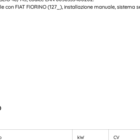
le con FIAT FIORINO (127_), installazione manuale, sistema s
o
o
kW
CV