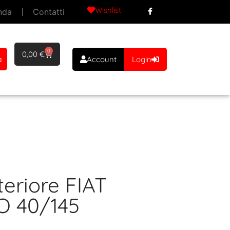
Wishlist
nda
Contatti
0
0,00
€
a
Account
Login
eriore FIAT
O 40/145