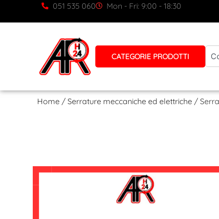
051 535 060
Mon - Fri: 9:00 - 18:30
CATEGORIE PRODOTTI
Home
/
Serrature meccaniche ed elettriche
/ Serr