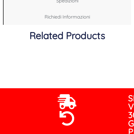
Spedizioni
Richiedi Informazioni
Related Products
S
V
3
G
P