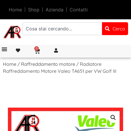
Home
Shop
Azienda
Contatti
Cerca
0
Home
/
Raffreddamento motore
/ Radiatore
Raffreddamento Motore Valeo TA651 per VW Golf III