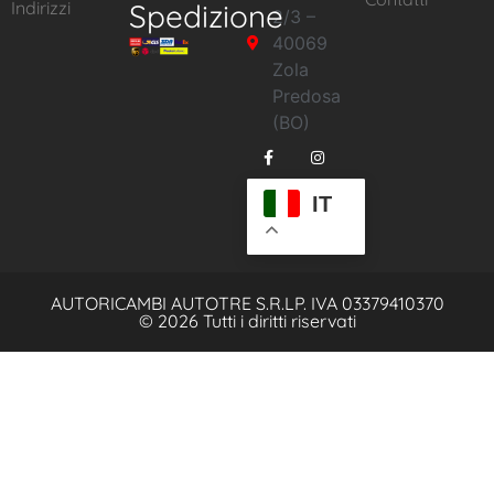
Indirizzi
Spedizione
2/3 –
40069
Zola
Predosa
(BO)
IT
AUTORICAMBI AUTOTRE S.R.L
P. IVA 03379410370
© 2026 Tutti i diritti riservati