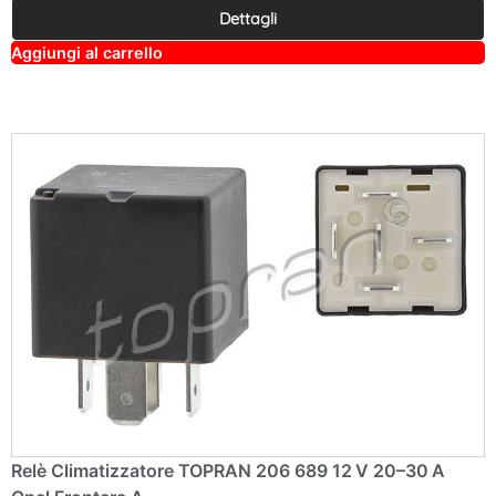
Dettagli
A
Aggiungi al carrello
lt
e
r
n
a
ti
v
e
:
Relè Climatizzatore TOPRAN 206 689 12 V 20–30 A