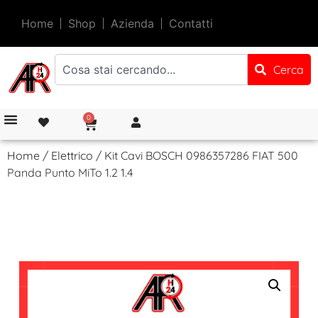
Home
Shop
Azienda
Contatti
Cerca
0
Home
/
Elettrico
/ Kit Cavi BOSCH 0986357286 FIAT 500
Panda Punto MiTo 1.2 1.4