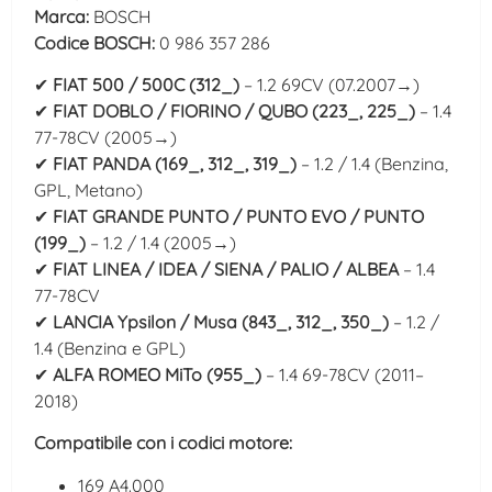
Marca:
BOSCH
Codice BOSCH:
0 986 357 286
✔
FIAT 500 / 500C (312_)
– 1.2 69CV (07.2007→)
✔
FIAT DOBLO / FIORINO / QUBO (223_, 225_)
– 1.4
77-78CV (2005→)
✔
FIAT PANDA (169_, 312_, 319_)
– 1.2 / 1.4 (Benzina,
GPL, Metano)
✔
FIAT GRANDE PUNTO / PUNTO EVO / PUNTO
(199_)
– 1.2 / 1.4 (2005→)
✔
FIAT LINEA / IDEA / SIENA / PALIO / ALBEA
– 1.4
77-78CV
✔
LANCIA Ypsilon / Musa (843_, 312_, 350_)
– 1.2 /
1.4 (Benzina e GPL)
✔
ALFA ROMEO MiTo (955_)
– 1.4 69-78CV (2011–
2018)
Compatibile con i codici motore:
169 A4.000