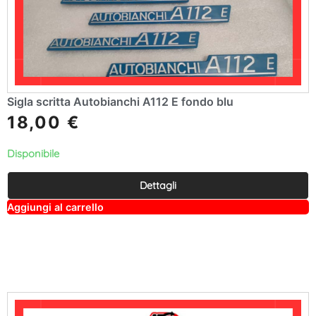
Sigla scritta Autobianchi A112 E fondo blu
18,00
€
Disponibile
Dettagli
A
Aggiungi al carrello
lt
e
r
n
a
ti
v
e
: