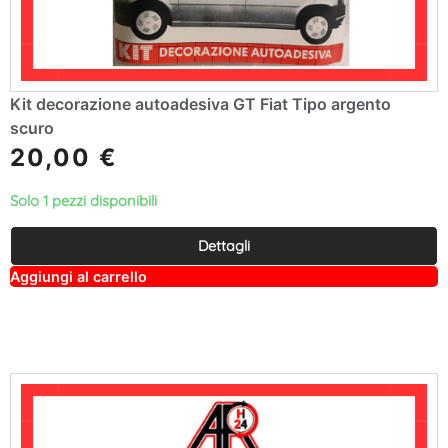
Kit decorazione autoadesiva GT Fiat Tipo argento
scuro
20,00
€
Solo 1 pezzi disponibili
Dettagli
A
Aggiungi al carrello
lt
e
r
n
a
ti
v
e
: