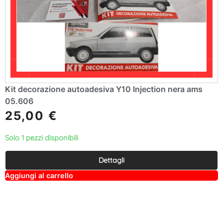
Kit decorazione autoadesiva Y10 Injection nera ams
05.606
25,00
€
Solo 1 pezzi disponibili
Dettagli
A
Aggiungi al carrello
lt
e
r
n
a
ti