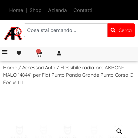
Home
Shop
Azienda
Contatti
Cerca
0
Home
/
Accessori Auto
/ Flessibile radiatore AKRON-
MALO 148441 per Fiat Punto Panda Grande Punto Corsa C
Focus I II