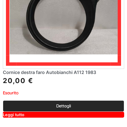
Cornice destra faro Autobianchi A112 1983
20,00
€
Esaurito
Dettagli
A
Leggi tutto
lt
e