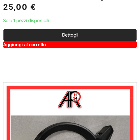
25,00
€
Solo 1 pezzi disponibili
Dettagli
A
Aggiungi al carrello
lt
e
r
n
a
ti
v
e
: