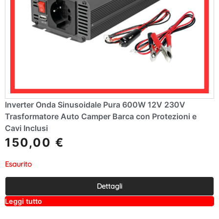
Inverter Onda Sinusoidale Pura 600W 12V 230V
Trasformatore Auto Camper Barca con Protezioni e
Cavi Inclusi
150,00
€
Esaurito
Dettagli
A
Leggi tutto
lt
e