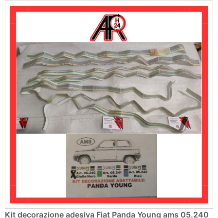
v
e
:
Kit decorazione adesiva Fiat Panda Young ams 05.240