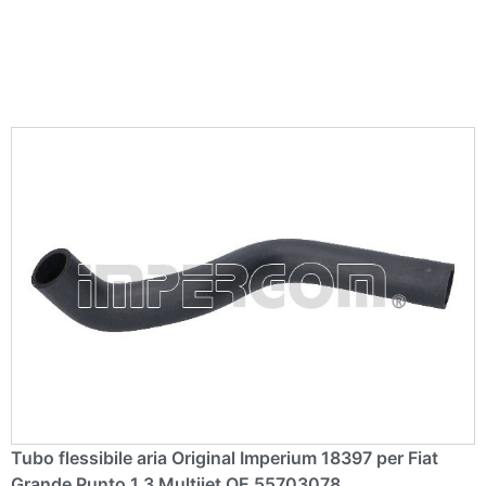
e
:
Tubo flessibile aria Original Imperium 18397 per Fiat
Grande Punto 1.3 Multijet OE 55703078