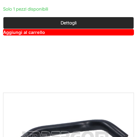
Solo 1 pezzi disponibili
Dettagli
A
Aggiungi al carrello
lt
e
r
n
a
ti
v
e
: