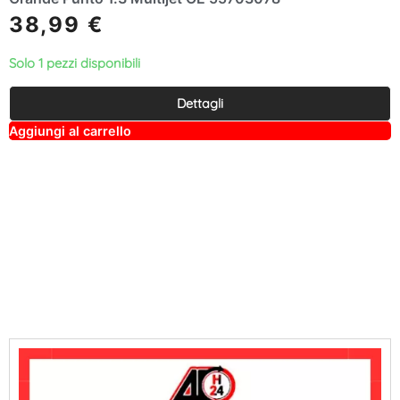
38,99
€
Solo 1 pezzi disponibili
Dettagli
A
Aggiungi al carrello
lt
e
r
n
a
ti
v
e
: