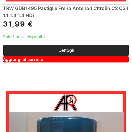
TRW GDB1495 Pastiglie Freno Anteriori Citroën C2 C3 I
1.1 1.4 1.4 HDi
31,99
€
Solo 1 pezzi disponibili
Dettagli
A
Aggiungi al carrello
lt
e
r
n
a
ti
v
e
: