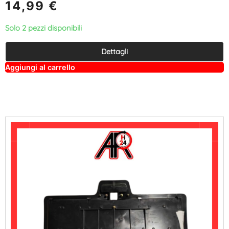
14,99
€
Solo 2 pezzi disponibili
Dettagli
A
Aggiungi al carrello
lt
e
r
n
a
ti
v
e
: