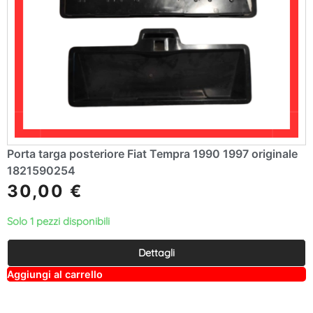
Porta targa posteriore Fiat Tempra 1990 1997 originale
1821590254
30,00
€
Solo 1 pezzi disponibili
Dettagli
A
Aggiungi al carrello
lt
e
r