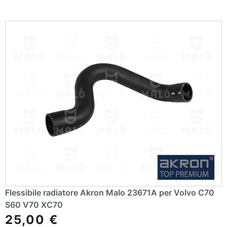
n
a
ti
v
e
:
Flessibile radiatore Akron Malo 23671A per Volvo C70
S60 V70 XC70
25,00
€