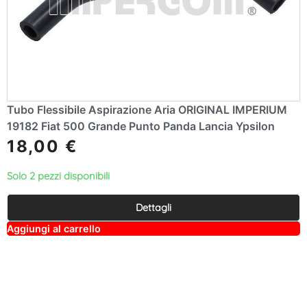
Tubo Flessibile Aspirazione Aria ORIGINAL IMPERIUM
19182 Fiat 500 Grande Punto Panda Lancia Ypsilon
18,00
€
Solo 2 pezzi disponibili
Dettagli
A
Aggiungi al carrello
lt
e
r
n
a
ti
v