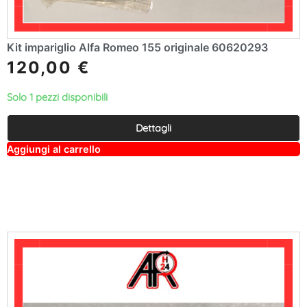
Kit impariglio Alfa Romeo 155 originale 60620293
120,00
€
Solo 1 pezzi disponibili
Dettagli
A
Aggiungi al carrello
lt
e
r
n
a
ti
v
e
: