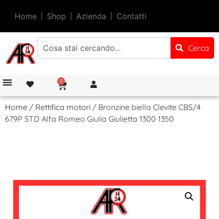
Home
Shop
Azienda
Contatti
Cerca
0
Home
/
Rettifica motori
/ Bronzine biella Clevite CBS/4
679P STD Alfa Romeo Giulia Giulietta 1300 1350