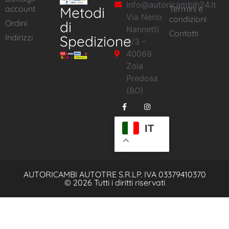
info@autoricambih24.it
account
Metodi
Termini e
Via Nerio
condizioni
Ordini
di
Nannetti
Contatti
Indirizzi
Spedizione
2/3 –
40069
Zola
Predosa
(BO)
IT
AUTORICAMBI AUTOTRE S.R.L
P. IVA 03379410370
© 2026 Tutti i diritti riservati