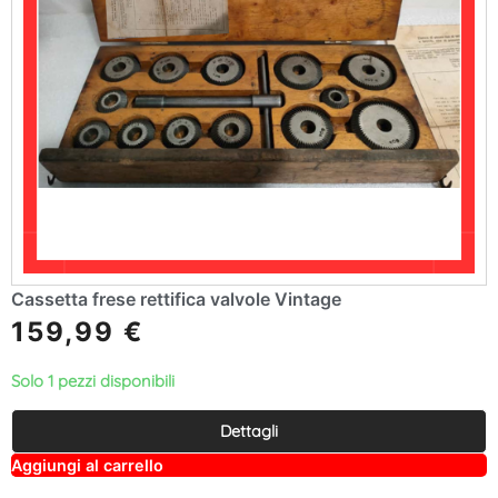
Cassetta frese rettifica valvole Vintage
159,99
€
Solo 1 pezzi disponibili
Dettagli
A
Aggiungi al carrello
lt