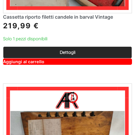
Cassetta riporto filetti candele in barval Vintage
219,99
€
Solo 1 pezzi disponibili
Dettagli
A
Aggiungi al carrello
lt
e
r
n
a
ti
v
e
: