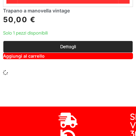
Trapano a manovella vintage
50,00
€
Solo 1 pezzi disponibili
Dettagli
A
Aggiungi al carrello
lt
e
r
n
a
ti
v
e
:
S
V
3