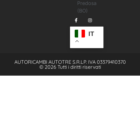
Predosa
(BO)
IT
AUTORICAMBI AUTOTRE S.R.L
P. IVA 03379410370
© 2026 Tutti i diritti riservati